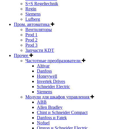
S+S Regeltechnik
Regin
Siemens
Lufberg
Пром. автоматика
Вентиляторы
Prod 1
Prod 2
Prod 3
Запчасти KDT
Прочее
Частотные преобразователи
Altivar
Danfoss
Honeywell
Invertek Drives
Schneider Electric
Siemens
Модули для шкафов управления
ABB
Allen Bradley
Chint и Schneider Compact
Danfoss и Fatek
Nofuel
Omron и Schneider Electric