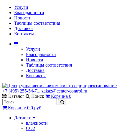
Услуги
Благодарности
Новости
Таблицы соответствия
Доставка
Контакты
Услуги
Благодарности
Новости
Таблицы соответствия
Доставка
Контакты
+7 (495) 255-54-71
,
zakaz@center-control.ru
Каталог
Поиск
Корзина
0
Корзина
:
0
0 руб
Датчики
влажности
CO2