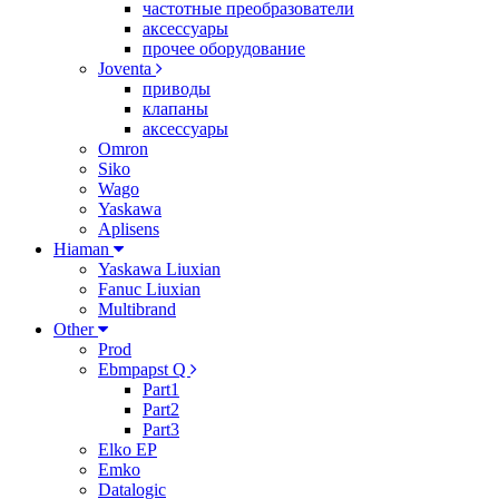
частотные преобразователи
аксессуары
прочее оборудование
Joventa
приводы
клапаны
аксессуары
Omron
Siko
Wago
Yaskawa
Aplisens
Hiaman
Yaskawa Liuxian
Fanuc Liuxian
Multibrand
Other
Prod
Ebmpapst Q
Part1
Part2
Part3
Elko EP
Emko
Datalogic