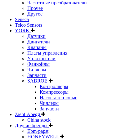
Частотные преобразователи
Прочее
Другое
Seneca
Telco Sensors
YORK
Датчики
Двигатели
Клапаны
Платы управления
Уплотнители
Фанкойлы
Чиллеры
Запчасти
SABROE
Контроллеры
Компрессоры
Насосы тепловые
Чиллеры
Запчасти
Ziehl-Abegg
China stock
Другие бренды
Ebm-papst
HONEYWELL