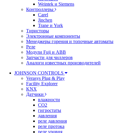
Weintek и Siemens
Контроллеры
Carel
Jinchen
Trane и York
Тиристоры
Электронные компоненты
Менеджеры горения и топочные автоматы
Реле
Модули Fuji и ABB
Запчасти для чиллеров
Аналоги известных производителей
JOHNSON CONTROLS
Verasys Plug & Play
Facility Explorer
KNX
Датчики
влажности
CO2
гигростаты
давления
реле давления
реле протока
реле уровня