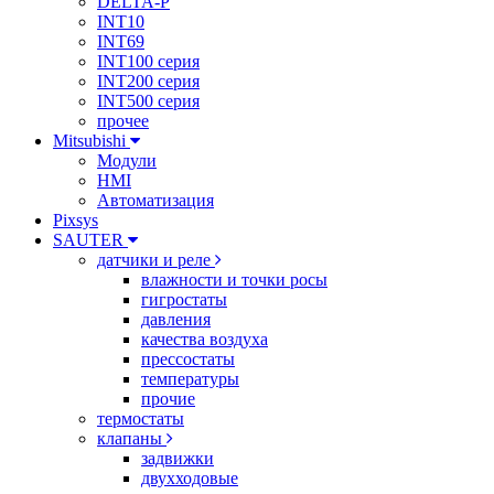
DELTA-P
INT10
INT69
INT100 серия
INT200 серия
INT500 серия
прочее
Mitsubishi
Модули
HMI
Автоматизация
Pixsys
SAUTER
датчики и реле
влажности и точки росы
гигростаты
давления
качества воздуха
прессостаты
температуры
прочие
термостаты
клапаны
задвижки
двухходовые