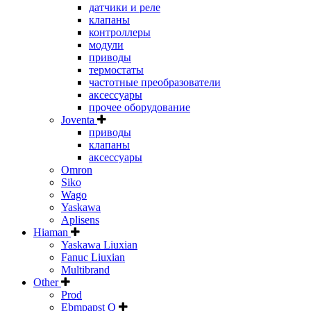
датчики и реле
клапаны
контроллеры
модули
приводы
термостаты
частотные преобразователи
аксессуары
прочее оборудование
Joventa
приводы
клапаны
аксессуары
Omron
Siko
Wago
Yaskawa
Aplisens
Hiaman
Yaskawa Liuxian
Fanuc Liuxian
Multibrand
Other
Prod
Ebmpapst Q