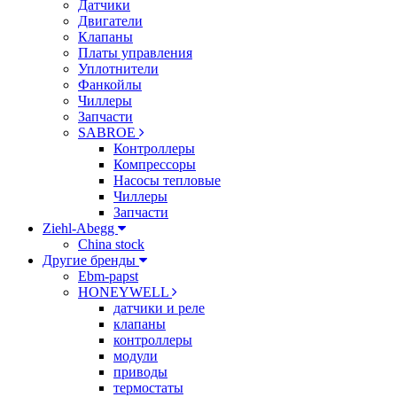
Датчики
Двигатели
Клапаны
Платы управления
Уплотнители
Фанкойлы
Чиллеры
Запчасти
SABROE
Контроллеры
Компрессоры
Насосы тепловые
Чиллеры
Запчасти
Ziehl-Abegg
China stock
Другие бренды
Ebm-papst
HONEYWELL
датчики и реле
клапаны
контроллеры
модули
приводы
термостаты