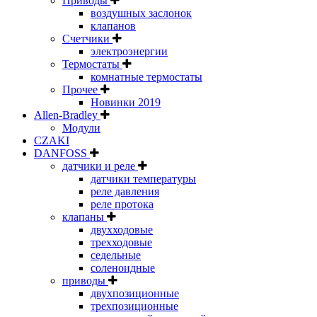
Приводы
воздушных заслонок
клапанов
Счетчики
электроэнергии
Термостаты
комнатные термостаты
Прочее
Новинки 2019
Allen-Bradley
Модули
CZAKI
DANFOSS
датчики и реле
датчики температуры
реле давления
реле протока
клапаны
двухходовые
трехходовые
седельные
соленоидные
приводы
двухпозиционные
трехпозиционные