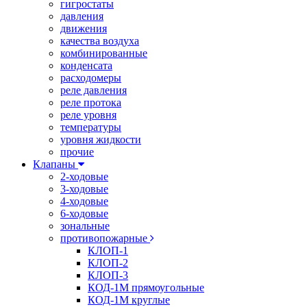
гигростаты
давления
движения
качества воздуха
комбинированные
конденсата
расходомеры
реле давления
реле протока
реле уровня
температуры
уровня жидкости
прочие
Клапаны
2-ходовые
3-ходовые
4-ходовые
6-ходовые
зональные
противопожарные
КЛОП-1
КЛОП-2
КЛОП-3
КОД-1М прямоугольные
КОД-1М круглые