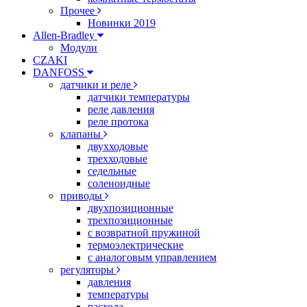
Прочее
Новинки 2019
Allen-Bradley
Модули
CZAKI
DANFOSS
датчики и реле
датчики температуры
реле давления
реле протока
клапаны
двухходовые
трехходовые
седельные
соленоидные
приводы
двухпозиционные
трехпозиционные
с возвратной пружиной
термоэлектрические
с аналоговым управлением
регуляторы
давления
температуры
расхода