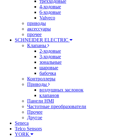
трехходовые
4-ходовые
6-ходовые
Valveco
приводы
аксессуары
прочее
SCHNEIDER ELECTRIC
Клапаны
2-ходовые
3-ходовые
зональные
шаровые
бабочка
Контроллеры
Приводы
воздушных заслонок
клапанов
Панели HMI
Частотные преобразователи
Прочее
Другое
Seneca
Telco Sensors
YORK