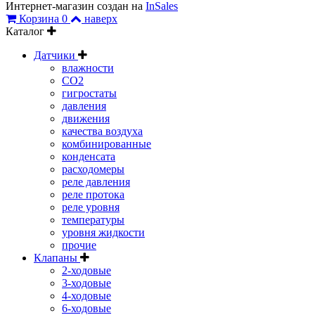
Интернет-магазин создан на
InSales
Корзина
0
наверх
Каталог
Датчики
влажности
CO2
гигростаты
давления
движения
качества воздуха
комбинированные
конденсата
расходомеры
реле давления
реле протока
реле уровня
температуры
уровня жидкости
прочие
Клапаны
2-ходовые
3-ходовые
4-ходовые
6-ходовые