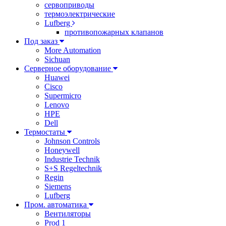
сервоприводы
термоэлектрические
Lufberg
противопожарных клапанов
Под заказ
More Automation
Sichuan
Серверное оборудование
Huawei
Cisco
Supermicro
Lenovo
HPE
Dell
Термостаты
Johnson Controls
Honeywell
Industrie Technik
S+S Regeltechnik
Regin
Siemens
Lufberg
Пром. автоматика
Вентиляторы
Prod 1