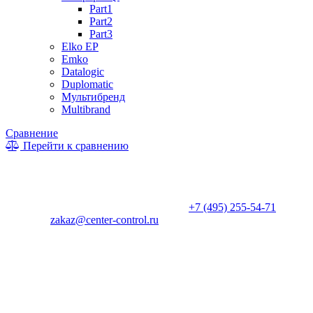
Part1
Part2
Part3
Elko EP
Emko
Datalogic
Duplomatic
Мультибренд
Multibrand
Сравнение
Перейти к сравнению
* Информация на сайте не является публичной офертой. Цены
и характеристики товаров могут быть изменены
производителем в одностороннем порядке. Актуальную цену
уточняйте у менеджеров по телефону
+7 (495) 255-54-71
, либо
по почте
zakaz@center-control.ru