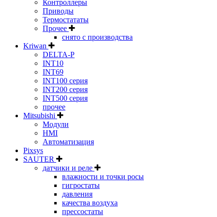
Контроллеры
Приводы
Термостататы
Прочее
снято с производства
Kriwan
DELTA-P
INT10
INT69
INT100 серия
INT200 серия
INT500 серия
прочее
Mitsubishi
Модули
HMI
Автоматизация
Pixsys
SAUTER
датчики и реле
влажности и точки росы
гигростаты
давления
качества воздуха
прессостаты