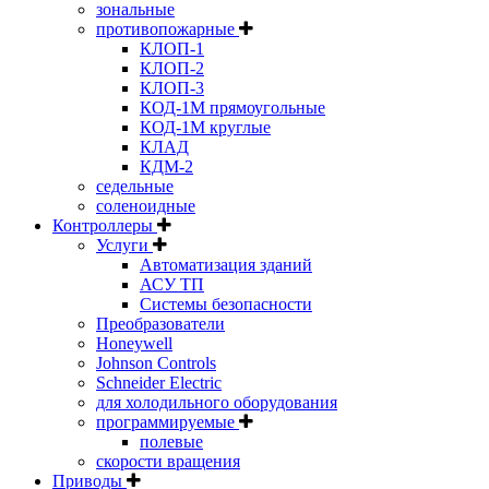
зональные
противопожарные
КЛОП-1
КЛОП-2
КЛОП-3
КОД-1М прямоугольные
КОД-1М круглые
КЛАД
КДМ-2
седельные
соленоидные
Контроллеры
Услуги
Автоматизация зданий
АСУ ТП
Системы безопасности
Преобразователи
Honeywell
Johnson Controls
Schneider Electric
для холодильного оборудования
программируемые
полевые
скорости вращения
Приводы