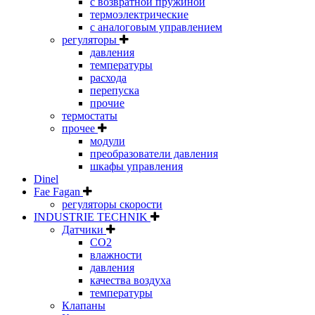
с возвратной пружиной
термоэлектрические
с аналоговым управлением
регуляторы
давления
температуры
расхода
перепуска
прочие
термостаты
прочее
модули
преобразователи давления
шкафы управления
Dinel
Fae Fagan
регуляторы скорости
INDUSTRIE TECHNIK
Датчики
CO2
влажности
давления
качества воздуха
температуры
Клапаны