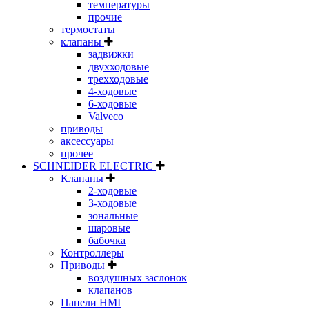
температуры
прочие
термостаты
клапаны
задвижки
двухходовые
трехходовые
4-ходовые
6-ходовые
Valveco
приводы
аксессуары
прочее
SCHNEIDER ELECTRIC
Клапаны
2-ходовые
3-ходовые
зональные
шаровые
бабочка
Контроллеры
Приводы
воздушных заслонок
клапанов
Панели HMI