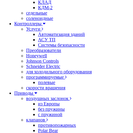
КЛАД
КДМ-2
седельные
соленоидные
Контроллеры
Услуги
Автоматизация зданий
АСУ ТП
Системы безопасности
Преобразователи
Honeywell
Johnson Controls
Schneider Electric
для холодильного оборудования
программируемые
полевые
скорости вращения
Приводы
воздушных заслонок
из Европы
без пружины
с пружиной
клапанов
противопожарных
Polar Bear