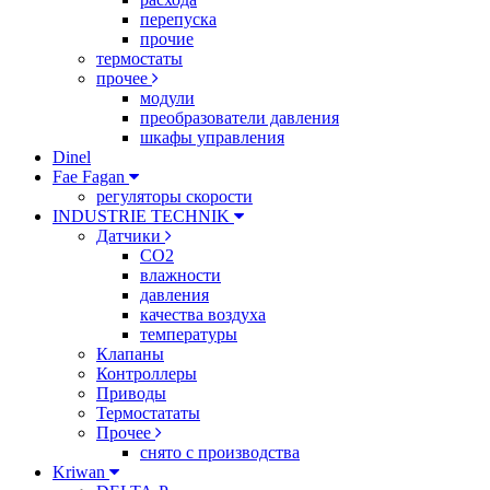
перепуска
прочие
термостаты
прочее
модули
преобразователи давления
шкафы управления
Dinel
Fae Fagan
регуляторы скорости
INDUSTRIE TECHNIK
Датчики
CO2
влажности
давления
качества воздуха
температуры
Клапаны
Контроллеры
Приводы
Термостататы
Прочее
снято с производства
Kriwan