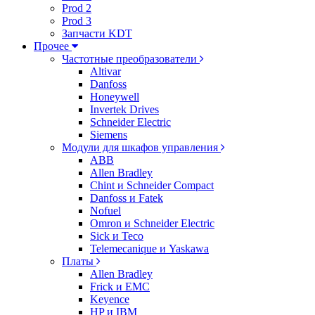
Prod 2
Prod 3
Запчасти KDT
Прочее
Частотные преобразователи
Altivar
Danfoss
Honeywell
Invertek Drives
Schneider Electric
Siemens
Модули для шкафов управления
ABB
Allen Bradley
Chint и Schneider Compact
Danfoss и Fatek
Nofuel
Omron и Schneider Electric
Sick и Teco
Telemecanique и Yaskawa
Платы
Allen Bradley
Frick и EMC
Keyence
HP и IBM