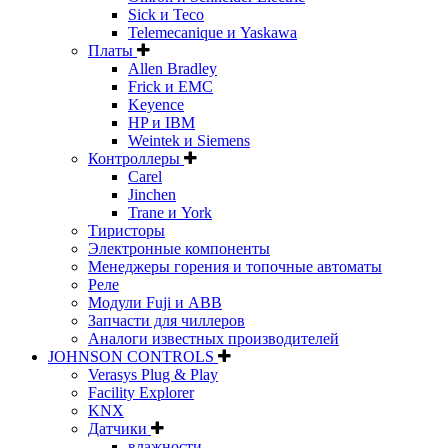
Sick и Teco
Telemecanique и Yaskawa
Платы
Allen Bradley
Frick и EMC
Keyence
HP и IBM
Weintek и Siemens
Контроллеры
Carel
Jinchen
Trane и York
Тиристоры
Электронные компоненты
Менеджеры горения и топочные автоматы
Реле
Модули Fuji и ABB
Запчасти для чиллеров
Аналоги известных производителей
JOHNSON CONTROLS
Verasys Plug & Play
Facility Explorer
KNX
Датчики
влажности