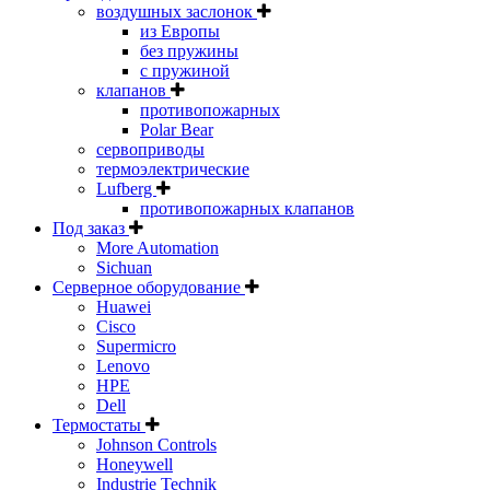
воздушных заслонок
из Европы
без пружины
с пружиной
клапанов
противопожарных
Polar Bear
сервоприводы
термоэлектрические
Lufberg
противопожарных клапанов
Под заказ
More Automation
Sichuan
Серверное оборудование
Huawei
Cisco
Supermicro
Lenovo
HPE
Dell
Термостаты
Johnson Controls
Honeywell
Industrie Technik