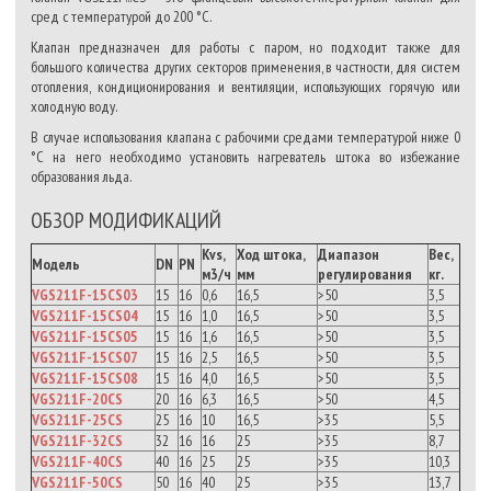
сред с температурой до 200 °C.
Клапан предназначен для работы с паром, но подходит также для
большого количества других секторов применения, в частности, для систем
отопления, кондиционирования и вентиляции, использующих горячую или
холодную воду.
В случае использования клапана с рабочими средами температурой ниже 0
°C на него необходимо установить нагреватель штока во избежание
образования льда.
ОБЗОР МОДИФИКАЦИЙ
Kvs,
Ход штока,
Диапазон
Вес,
Модель
DN
PN
м3/ч
мм
регулирования
кг.
VGS211F-15CS03
15
16
0,6
16,5
>50
3,5
VGS211F-15CS04
15
16
1,0
16,5
>50
3,5
VGS211F-15CS05
15
16
1,6
16,5
>50
3,5
VGS211F-15CS07
15
16
2,5
16,5
>50
3,5
VGS211F-15CS08
15
16
4,0
16,5
>50
3,5
VGS211F-20CS
20
16
6,3
16,5
>50
4,5
VGS211F-25CS
25
16
10
16,5
>35
5,5
VGS211F-32CS
32
16
16
25
>35
8,7
VGS211F-40CS
40
16
25
25
>35
10,3
VGS211F-50CS
50
16
40
25
>35
13,7