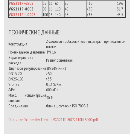
VGS211F-65CS
65
16
63
25
>35
19,6
VGS211F-80CS
80
16
110
45
>35
31,7
VGS211F-100CS
100
16
140
45
>35
43,5
ТЕХНИЧЕСКИЕ ДАННЫЕ:
2-ходовой пробковый клапан; закрыт при поднятом
Конструкция
штоке
Номинальное давление
PN 16
Характеристика
Равнопроцентная
расхода
Диапазон регулирования (Kvs/Kv мин.)
DN15-20
>50
DN25-100
>35
Утечка
0,02 % Kvs
∆Pm
600 кПа
Макс. концентрация
50 %
гликоля
Соединения
Фланец согласно ISO 7005-2
Описание Schneider Electric VGS211F-80CS 110M SD00.pdf