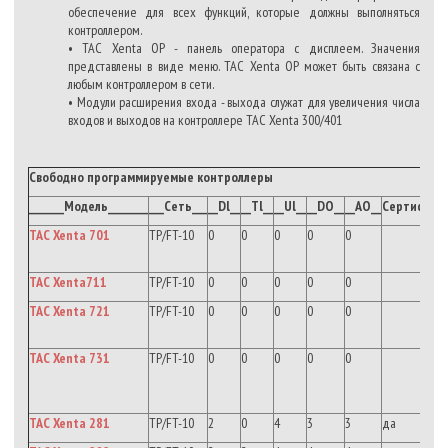
обеспечение для всех функций, которые должны выполняться
контроллером.
• TAC Xenta OP - панель оператора с дисплеем. Значения
представлены в виде меню. TAC Xenta OP может быть связана с
любым контроллером в сети.
• Модули расширения входа - выхода служат для увеличения числа
входов и выходов на контроллере TAC Xenta 300/401
Свободно программируемые контроллеры
_______Модель________
___Сеть___
__Dl__
__Tl__
__Ul__
__DO__
__AO__
Сертифика
TAC Xenta 701
TP/FT-10
0
0
0
0
0
TAC Xenta711
TP/FT-10
0
0
0
0
0
TAC Xenta 721
TP/FT-10
0
0
0
0
0
TAC Xenta 731
TP/FT-10
0
0
0
0
0
TAC Xenta 281
TP/FT-10
2
0
4
3
3
да