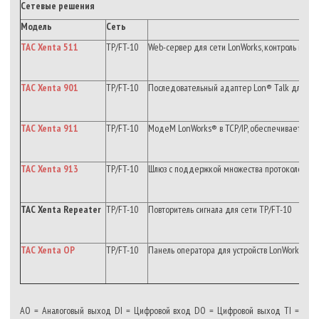
Сетевые решения
Модель
Сеть
TAC Xenta 511
TP/FT-10
Web-сервер для сети LonWorks, контроль и упр
TAC Xenta 901
TP/FT-10
Последовательный адаптер Lon® Talk для доз
TAC Xenta 911
TP/FT-10
МодеМ LonWorks® в TCP/IP, обеспечивает функ
TAC Xenta 913
TP/FT-10
Шлюз с поддержкой множества протоколов, Lo
TAC Xenta Repeater
TP/FT-10
Повторитель сигнала для сети TP/FT-10
TAC Xenta OP
TP/FT-10
Панель оператора для устройств LonWorks® , п
AO = Аналоговый выход DI = Цифровой вход DO = Цифровой выход TI =