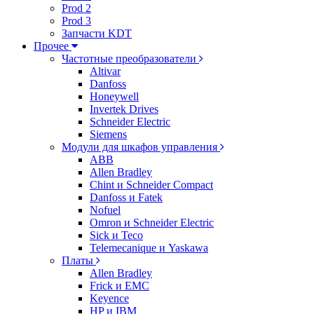
Prod 2
Prod 3
Запчасти KDT
Прочее
Частотные преобразователи
Altivar
Danfoss
Honeywell
Invertek Drives
Schneider Electric
Siemens
Модули для шкафов управления
ABB
Allen Bradley
Chint и Schneider Compact
Danfoss и Fatek
Nofuel
Omron и Schneider Electric
Sick и Teco
Telemecanique и Yaskawa
Платы
Allen Bradley
Frick и EMC
Keyence
HP и IBM