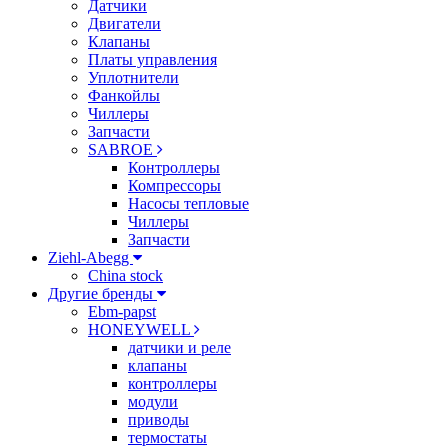
Датчики
Двигатели
Клапаны
Платы управления
Уплотнители
Фанкойлы
Чиллеры
Запчасти
SABROE
Контроллеры
Компрессоры
Насосы тепловые
Чиллеры
Запчасти
Ziehl-Abegg
China stock
Другие бренды
Ebm-papst
HONEYWELL
датчики и реле
клапаны
контроллеры
модули
приводы
термостаты