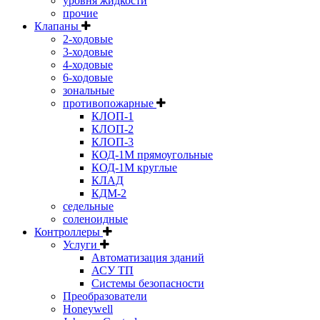
уровня жидкости
прочие
Клапаны
2-ходовые
3-ходовые
4-ходовые
6-ходовые
зональные
противопожарные
КЛОП-1
КЛОП-2
КЛОП-3
КОД-1М прямоугольные
КОД-1М круглые
КЛАД
КДМ-2
седельные
соленоидные
Контроллеры
Услуги
Автоматизация зданий
АСУ ТП
Системы безопасности
Преобразователи
Honeywell