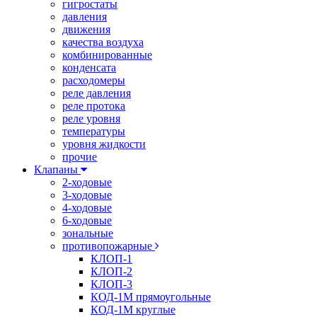
гигростаты
давления
движения
качества воздуха
комбинированные
конденсата
расходомеры
реле давления
реле протока
реле уровня
температуры
уровня жидкости
прочие
Клапаны
2-ходовые
3-ходовые
4-ходовые
6-ходовые
зональные
противопожарные
КЛОП-1
КЛОП-2
КЛОП-3
КОД-1М прямоугольные
КОД-1М круглые