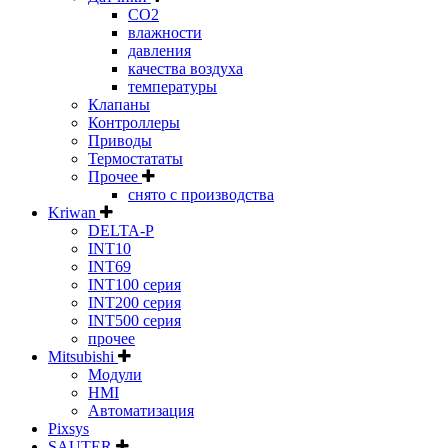
CO2
влажности
давления
качества воздуха
температуры
Клапаны
Контроллеры
Приводы
Термостататы
Прочее
снято с производства
Kriwan
DELTA-P
INT10
INT69
INT100 серия
INT200 серия
INT500 серия
прочее
Mitsubishi
Модули
HMI
Автоматизация
Pixsys
SAUTER