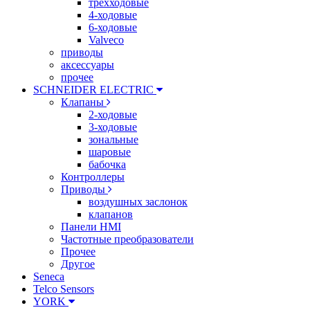
трехходовые
4-ходовые
6-ходовые
Valveco
приводы
аксессуары
прочее
SCHNEIDER ELECTRIC
Клапаны
2-ходовые
3-ходовые
зональные
шаровые
бабочка
Контроллеры
Приводы
воздушных заслонок
клапанов
Панели HMI
Частотные преобразователи
Прочее
Другое
Seneca
Telco Sensors
YORK