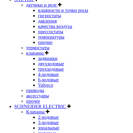
датчики и реле
влажности и точки росы
гигростаты
давления
качества воздуха
прессостаты
температуры
прочие
термостаты
клапаны
задвижки
двухходовые
трехходовые
4-ходовые
6-ходовые
Valveco
приводы
аксессуары
прочее
SCHNEIDER ELECTRIC
Клапаны
2-ходовые
3-ходовые
зональные