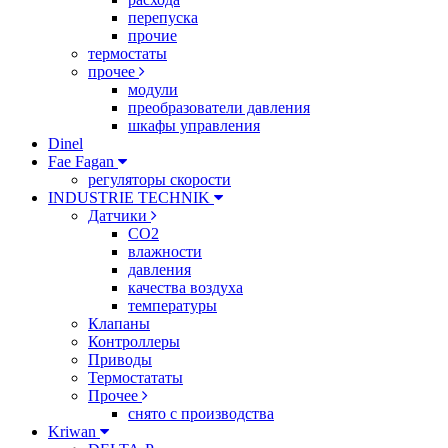
перепуска
прочие
термостаты
прочее
модули
преобразователи давления
шкафы управления
Dinel
Fae Fagan
регуляторы скорости
INDUSTRIE TECHNIK
Датчики
CO2
влажности
давления
качества воздуха
температуры
Клапаны
Контроллеры
Приводы
Термостататы
Прочее
снято с производства
Kriwan