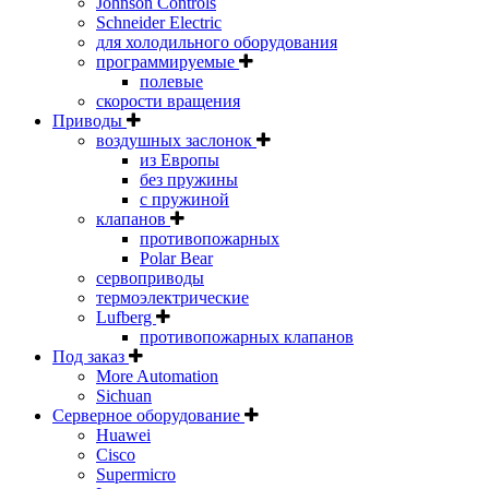
Johnson Controls
Schneider Electric
для холодильного оборудования
программируемые
полевые
скорости вращения
Приводы
воздушных заслонок
из Европы
без пружины
с пружиной
клапанов
противопожарных
Polar Bear
сервоприводы
термоэлектрические
Lufberg
противопожарных клапанов
Под заказ
More Automation
Sichuan
Серверное оборудование
Huawei
Cisco
Supermicro