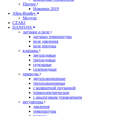
Прочее
Новинки 2019
Allen-Bradley
Модули
CZAKI
DANFOSS
датчики и реле
датчики температуры
реле давления
реле протока
клапаны
двухходовые
трехходовые
седельные
соленоидные
приводы
двухпозиционные
трехпозиционные
с возвратной пружиной
термоэлектрические
с аналоговым управлением
регуляторы
давления
температуры
расхода