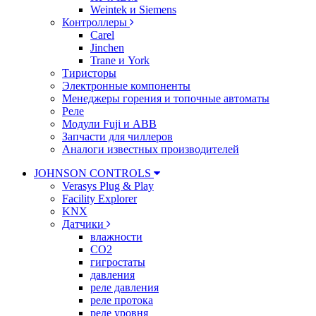
Weintek и Siemens
Контроллеры
Carel
Jinchen
Trane и York
Тиристоры
Электронные компоненты
Менеджеры горения и топочные автоматы
Реле
Модули Fuji и ABB
Запчасти для чиллеров
Аналоги известных производителей
JOHNSON CONTROLS
Verasys Plug & Play
Facility Explorer
KNX
Датчики
влажности
CO2
гигростаты
давления
реле давления
реле протока
реле уровня