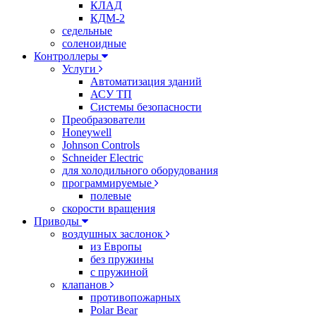
КЛАД
КДМ-2
седельные
соленоидные
Контроллеры
Услуги
Автоматизация зданий
АСУ ТП
Системы безопасности
Преобразователи
Honeywell
Johnson Controls
Schneider Electric
для холодильного оборудования
программируемые
полевые
скорости вращения
Приводы
воздушных заслонок
из Европы
без пружины
с пружиной
клапанов
противопожарных
Polar Bear