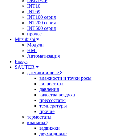
DELTA-P
INT10
INT69
INT100 серия
INT200 серия
INT500 серия
прочее
Mitsubishi
Модули
HMI
Автоматизация
Pixsys
SAUTER
датчики и реле
влажности и точки росы
гигростаты
давления
качества воздуха
прессостаты
температуры
прочие
термостаты
клапаны
задвижки
двухходовые