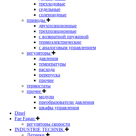
трехходовые
седельные
соленоидные
приводы
двухпозиционные
трехпозиционные
с возвратной пружиной
термоэлектрические
с аналоговым управлением
регуляторы
давления
температуры
расхода
перепуска
прочие
термостаты
прочее
модули
преобразователи давления
шкафы управления
Dinel
Fae Fagan
регуляторы скорости
INDUSTRIE TECHNIK
Датчики