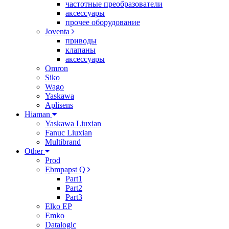
частотные преобразователи
аксессуары
прочее оборудование
Joventa
приводы
клапаны
аксессуары
Omron
Siko
Wago
Yaskawa
Aplisens
Hiaman
Yaskawa Liuxian
Fanuc Liuxian
Multibrand
Other
Prod
Ebmpapst Q
Part1
Part2
Part3
Elko EP
Emko
Datalogic