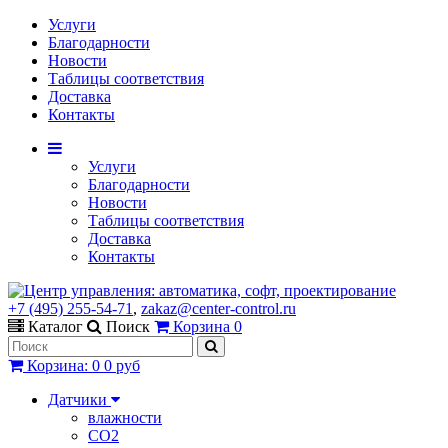
Услуги
Благодарности
Новости
Таблицы соответствия
Доставка
Контакты
Услуги
Благодарности
Новости
Таблицы соответствия
Доставка
Контакты
+7 (495) 255-54-71
,
zakaz@center-control.ru
Каталог
Поиск
Корзина
0
Корзина
:
0
0 руб
Датчики
влажности
CO2