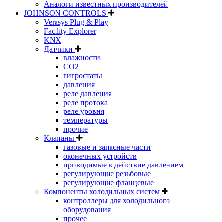
Аналоги известных производителей
JOHNSON CONTROLS
Verasys Plug & Play
Facility Explorer
KNX
Датчики
влажности
CO2
гигростаты
давления
реле давления
реле протока
реле уровня
температуры
прочие
Клапаны
газовые и запасные части
оконечных устройств
приводимые в действие давлением
регулирующие резьбовые
регулирующие фланцевые
Компоненты холодильных систем
контроллеры для холодильного
оборудования
прочее