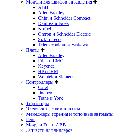
Модули для шкафов управления
ABB
Allen Bradley
Chint и Schneider Compact
Danfoss и Fatek
Nofuel
Omron и Schneider Electric
Sick и Teco
Telemecanique и Yaskawa
Платы
Allen Bradley
Frick и EMC
Keyence
HP и IBM
Weintek и Siemens
Контроллеры
Carel
Jinchen
Trane и York
Тиристоры
Электронные компоненты
Менеджеры горения и топочные автоматы
Реле
Модули Fuji и ABB
Запчасти для чиллеров