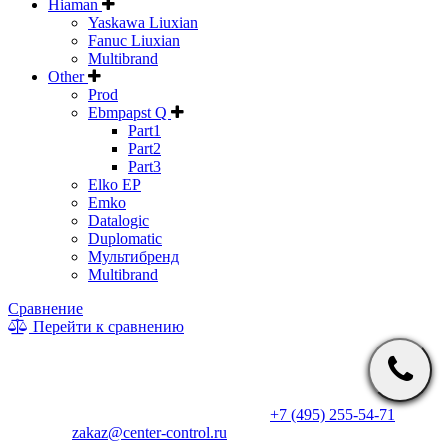
Hiaman
Yaskawa Liuxian
Fanuc Liuxian
Multibrand
Other
Prod
Ebmpapst Q
Part1
Part2
Part3
Elko EP
Emko
Datalogic
Duplomatic
Мультибренд
Multibrand
Сравнение
Перейти к сравнению
* Информация на сайте не является публичной офертой. Цены
и характеристики товаров могут быть изменены
производителем в одностороннем порядке. Актуальную цену
уточняйте у менеджеров по телефону
+7 (495) 255-54-71
, либо
по почте
zakaz@center-control.ru