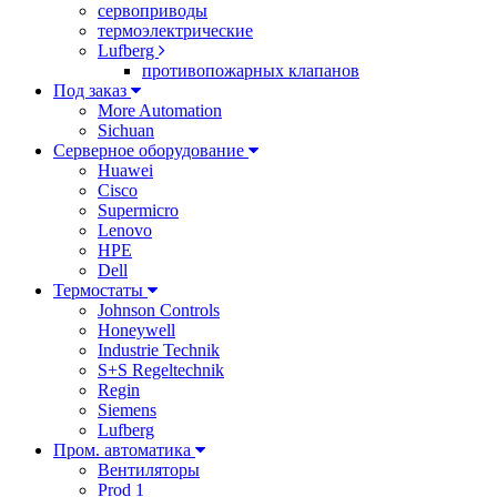
сервоприводы
термоэлектрические
Lufberg
противопожарных клапанов
Под заказ
More Automation
Sichuan
Серверное оборудование
Huawei
Cisco
Supermicro
Lenovo
HPE
Dell
Термостаты
Johnson Controls
Honeywell
Industrie Technik
S+S Regeltechnik
Regin
Siemens
Lufberg
Пром. автоматика
Вентиляторы
Prod 1