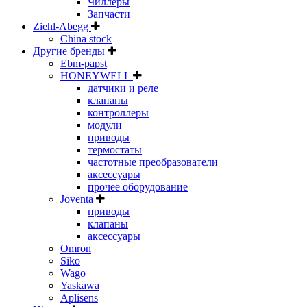
Чиллеры
Запчасти
Ziehl-Abegg
China stock
Другие бренды
Ebm-papst
HONEYWELL
датчики и реле
клапаны
контроллеры
модули
приводы
термостаты
частотные преобразователи
аксессуары
прочее оборудование
Joventa
приводы
клапаны
аксессуары
Omron
Siko
Wago
Yaskawa
Aplisens