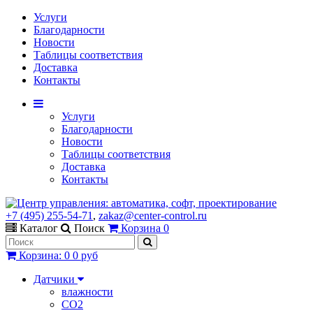
Услуги
Благодарности
Новости
Таблицы соответствия
Доставка
Контакты
Услуги
Благодарности
Новости
Таблицы соответствия
Доставка
Контакты
+7 (495) 255-54-71
,
zakaz@center-control.ru
Каталог
Поиск
Корзина
0
Корзина
:
0
0 руб
Датчики
влажности
CO2