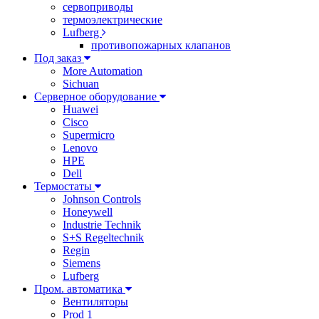
сервоприводы
термоэлектрические
Lufberg
противопожарных клапанов
Под заказ
More Automation
Sichuan
Серверное оборудование
Huawei
Cisco
Supermicro
Lenovo
HPE
Dell
Термостаты
Johnson Controls
Honeywell
Industrie Technik
S+S Regeltechnik
Regin
Siemens
Lufberg
Пром. автоматика
Вентиляторы
Prod 1