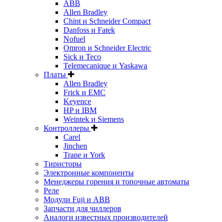
ABB
Allen Bradley
Chint и Schneider Compact
Danfoss и Fatek
Nofuel
Omron и Schneider Electric
Sick и Teco
Telemecanique и Yaskawa
Платы
Allen Bradley
Frick и EMC
Keyence
HP и IBM
Weintek и Siemens
Контроллеры
Carel
Jinchen
Trane и York
Тиристоры
Электронные компоненты
Менеджеры горения и топочные автоматы
Реле
Модули Fuji и ABB
Запчасти для чиллеров
Аналоги известных производителей