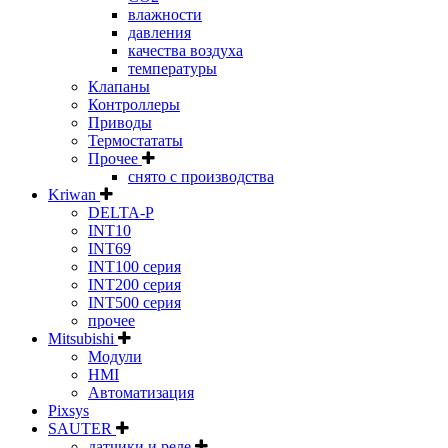
влажности
давления
качества воздуха
температуры
Клапаны
Контроллеры
Приводы
Термостататы
Прочее
снято с производства
Kriwan
DELTA-P
INT10
INT69
INT100 серия
INT200 серия
INT500 серия
прочее
Mitsubishi
Модули
HMI
Автоматизация
Pixsys
SAUTER
датчики и реле