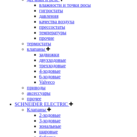
влажности и точки росы
гигростаты
давления
качества воздуха
прессостаты
температуры
прочие
термостаты
клапаны
задвижки
двухходовые
трехходовые
4-ходовые
6-ходовые
Valveco
приводы
аксессуары
прочее
SCHNEIDER ELECTRIC
Клапаны
2-ходовые
3-ходовые
зональные
шаровые