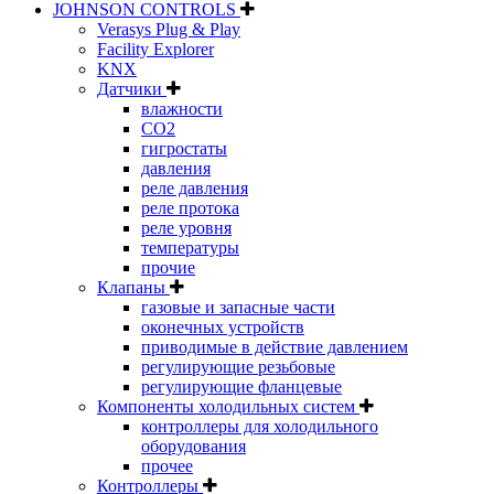
JOHNSON CONTROLS
Verasys Plug & Play
Facility Explorer
KNX
Датчики
влажности
CO2
гигростаты
давления
реле давления
реле протока
реле уровня
температуры
прочие
Клапаны
газовые и запасные части
оконечных устройств
приводимые в действие давлением
регулирующие резьбовые
регулирующие фланцевые
Компоненты холодильных систем
контроллеры для холодильного
оборудования
прочее
Контроллеры