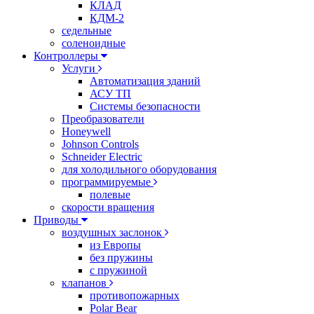
КЛАД
КДМ-2
седельные
соленоидные
Контроллеры
Услуги
Автоматизация зданий
АСУ ТП
Системы безопасности
Преобразователи
Honeywell
Johnson Controls
Schneider Electric
для холодильного оборудования
программируемые
полевые
скорости вращения
Приводы
воздушных заслонок
из Европы
без пружины
с пружиной
клапанов
противопожарных
Polar Bear