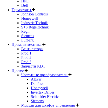
HPE
Dell
Термостаты
Johnson Controls
Honeywell
Industrie Technik
S+S Regeltechnik
Regin
Siemens
Lufberg
Пром. автоматика
Вентиляторы
Prod 1
Prod 2
Prod 3
Запчасти KDT
Прочее
Частотные преобразователи
Altivar
Danfoss
Honeywell
Invertek Drives
Schneider Electric
Siemens
Модули для шкафов управления