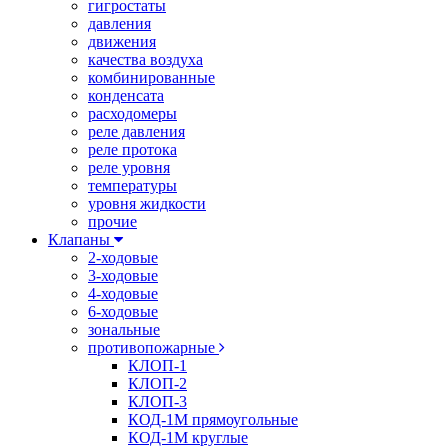
гигростаты
давления
движения
качества воздуха
комбинированные
конденсата
расходомеры
реле давления
реле протока
реле уровня
температуры
уровня жидкости
прочие
Клапаны
2-ходовые
3-ходовые
4-ходовые
6-ходовые
зональные
противопожарные
КЛОП-1
КЛОП-2
КЛОП-3
КОД-1М прямоугольные
КОД-1М круглые