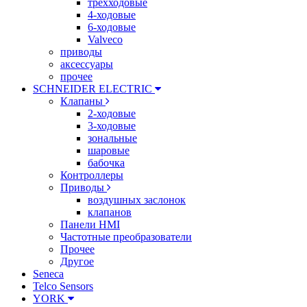
трехходовые
4-ходовые
6-ходовые
Valveco
приводы
аксессуары
прочее
SCHNEIDER ELECTRIC
Клапаны
2-ходовые
3-ходовые
зональные
шаровые
бабочка
Контроллеры
Приводы
воздушных заслонок
клапанов
Панели HMI
Частотные преобразователи
Прочее
Другое
Seneca
Telco Sensors
YORK