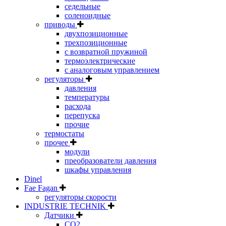
седельные
соленоидные
приводы
двухпозиционные
трехпозиционные
с возвратной пружиной
термоэлектрические
с аналоговым управлением
регуляторы
давления
температуры
расхода
перепуска
прочие
термостаты
прочее
модули
преобразователи давления
шкафы управления
Dinel
Fae Fagan
регуляторы скорости
INDUSTRIE TECHNIK
Датчики
CO2