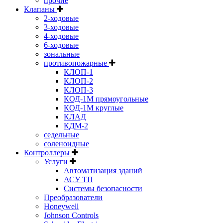
прочие
Клапаны
2-ходовые
3-ходовые
4-ходовые
6-ходовые
зональные
противопожарные
КЛОП-1
КЛОП-2
КЛОП-3
КОД-1М прямоугольные
КОД-1М круглые
КЛАД
КДМ-2
седельные
соленоидные
Контроллеры
Услуги
Автоматизация зданий
АСУ ТП
Системы безопасности
Преобразователи
Honeywell
Johnson Controls