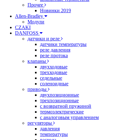
Прочее
Новинки 2019
Allen-Bradley
Модули
CZAKI
DANFOSS
датчики и реле
датчики температуры
реле давления
реле протока
клапаны
двухходовые
трехходовые
седельные
соленоидные
приводы
двухпозиционные
трехпозиционные
с возвратной пружиной
термоэлектрические
с аналоговым управлением
регуляторы
давления
температуры
расхода