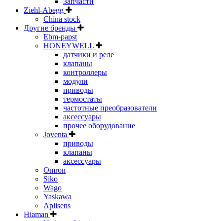
Запчасти
Ziehl-Abegg
China stock
Другие бренды
Ebm-papst
HONEYWELL
датчики и реле
клапаны
контроллеры
модули
приводы
термостаты
частотные преобразователи
аксессуары
прочее оборудование
Joventa
приводы
клапаны
аксессуары
Omron
Siko
Wago
Yaskawa
Aplisens
Hiaman