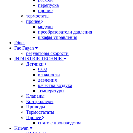
перепуска
прочие
термостаты
прочее
модули
преобразователи давления
шкафы управления
Dinel
Fae Fagan
регуляторы скорости
INDUSTRIE TECHNIK
Датчики
CO2
влажности
давления
качества воздуха
температуры
Клапаны
Контроллеры
Приводы
Термостататы
Прочее
снято с производства
Kriwan