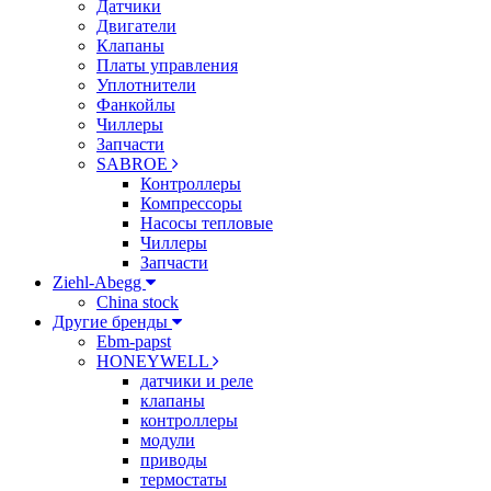
Датчики
Двигатели
Клапаны
Платы управления
Уплотнители
Фанкойлы
Чиллеры
Запчасти
SABROE
Контроллеры
Компрессоры
Насосы тепловые
Чиллеры
Запчасти
Ziehl-Abegg
China stock
Другие бренды
Ebm-papst
HONEYWELL
датчики и реле
клапаны
контроллеры
модули
приводы
термостаты