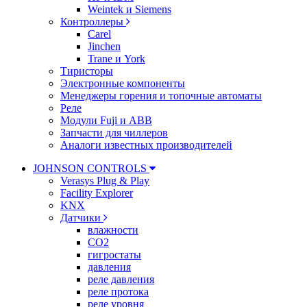
Weintek и Siemens
Контроллеры
Carel
Jinchen
Trane и York
Тиристоры
Электронные компоненты
Менеджеры горения и топочные автоматы
Реле
Модули Fuji и ABB
Запчасти для чиллеров
Аналоги известных производителей
JOHNSON CONTROLS
Verasys Plug & Play
Facility Explorer
KNX
Датчики
влажности
CO2
гигростаты
давления
реле давления
реле протока
реле уровня