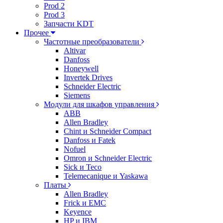
Prod 2
Prod 3
Запчасти KDT
Прочее
Частотные преобразователи
Altivar
Danfoss
Honeywell
Invertek Drives
Schneider Electric
Siemens
Модули для шкафов управления
ABB
Allen Bradley
Chint и Schneider Compact
Danfoss и Fatek
Nofuel
Omron и Schneider Electric
Sick и Teco
Telemecanique и Yaskawa
Платы
Allen Bradley
Frick и EMC
Keyence
HP и IBM