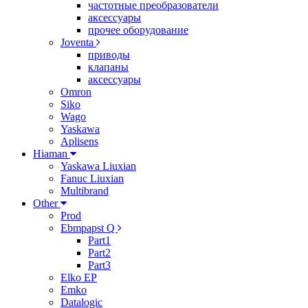
частотные преобразователи
аксессуары
прочее оборудование
Joventa
приводы
клапаны
аксессуары
Omron
Siko
Wago
Yaskawa
Aplisens
Hiaman
Yaskawa Liuxian
Fanuc Liuxian
Multibrand
Other
Prod
Ebmpapst Q
Part1
Part2
Part3
Elko EP
Emko
Datalogic