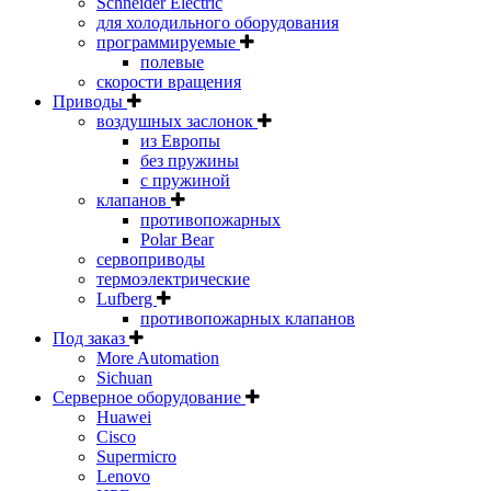
Schneider Electric
для холодильного оборудования
программируемые
полевые
скорости вращения
Приводы
воздушных заслонок
из Европы
без пружины
с пружиной
клапанов
противопожарных
Polar Bear
сервоприводы
термоэлектрические
Lufberg
противопожарных клапанов
Под заказ
More Automation
Sichuan
Серверное оборудование
Huawei
Cisco
Supermicro
Lenovo