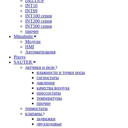
DELTA-P
INT10
INT69
INT100 серия
INT200 серия
INT500 серия
прочее
Mitsubishi
Модули
HMI
Автоматизация
Pixsys
SAUTER
датчики и реле
влажности и точки росы
гигростаты
давления
качества воздуха
прессостаты
температуры
прочие
термостаты
клапаны
задвижки
двухходовые