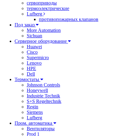
сервоприводы
термоэлектрические
Lufberg
противопожарных клапанов
Под заказ
More Automation
Sichuan
Серверное оборудование
Huawei
Cisco
Supermicro
Lenovo
HPE
Dell
Термостаты
Johnson Controls
Honeywell
Industrie Technik
S+S Regeltechnik
Regin
Siemens
Lufberg
Пром. автоматика
Вентиляторы
Prod 1