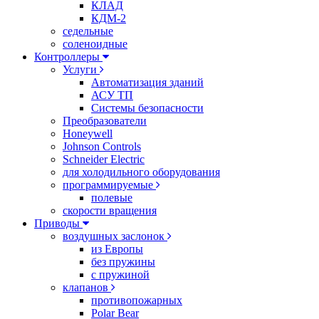
КЛАД
КДМ-2
седельные
соленоидные
Контроллеры
Услуги
Автоматизация зданий
АСУ ТП
Системы безопасности
Преобразователи
Honeywell
Johnson Controls
Schneider Electric
для холодильного оборудования
программируемые
полевые
скорости вращения
Приводы
воздушных заслонок
из Европы
без пружины
с пружиной
клапанов
противопожарных
Polar Bear