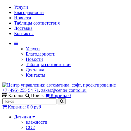
Услуги
Благодарности
Новости
Таблицы соответствия
Доставка
Контакты
Услуги
Благодарности
Новости
Таблицы соответствия
Доставка
Контакты
+7 (495) 255-54-71
,
zakaz@center-control.ru
Каталог
Поиск
Корзина
0
Корзина
:
0
0 руб
Датчики
влажности
CO2