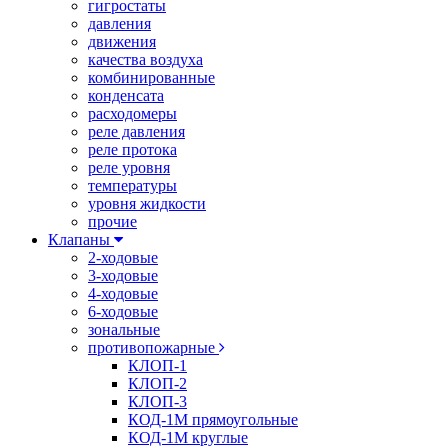
гигростаты
давления
движения
качества воздуха
комбинированные
конденсата
расходомеры
реле давления
реле протока
реле уровня
температуры
уровня жидкости
прочие
Клапаны
2-ходовые
3-ходовые
4-ходовые
6-ходовые
зональные
противопожарные
КЛОП-1
КЛОП-2
КЛОП-3
КОД-1М прямоугольные
КОД-1М круглые