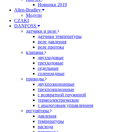
Новинки 2019
Allen-Bradley
Модули
CZAKI
DANFOSS
датчики и реле
датчики температуры
реле давления
реле протока
клапаны
двухходовые
трехходовые
седельные
соленоидные
приводы
двухпозиционные
трехпозиционные
с возвратной пружиной
термоэлектрические
с аналоговым управлением
регуляторы
давления
температуры
расхода
перепуска