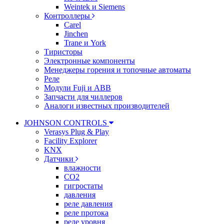
Weintek и Siemens
Контроллеры
Carel
Jinchen
Trane и York
Тиристоры
Электронные компоненты
Менеджеры горения и топочные автоматы
Реле
Модули Fuji и ABB
Запчасти для чиллеров
Аналоги известных производителей
JOHNSON CONTROLS
Verasys Plug & Play
Facility Explorer
KNX
Датчики
влажности
CO2
гигростаты
давления
реле давления
реле протока
реле уровня