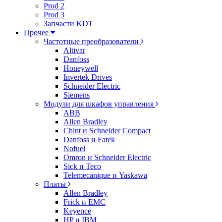
Prod 2
Prod 3
Запчасти KDT
Прочее
Частотные преобразователи
Altivar
Danfoss
Honeywell
Invertek Drives
Schneider Electric
Siemens
Модули для шкафов управления
ABB
Allen Bradley
Chint и Schneider Compact
Danfoss и Fatek
Nofuel
Omron и Schneider Electric
Sick и Teco
Telemecanique и Yaskawa
Платы
Allen Bradley
Frick и EMC
Keyence
HP и IBM