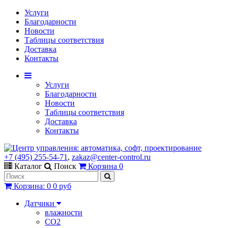
Услуги
Благодарности
Новости
Таблицы соответствия
Доставка
Контакты
Услуги
Благодарности
Новости
Таблицы соответствия
Доставка
Контакты
+7 (495) 255-54-71
,
zakaz@center-control.ru
Каталог
Поиск
Корзина
0
Корзина
:
0
0 руб
Датчики
влажности
CO2