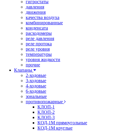
гигростаты
давления
движения
качества воздуха
комбинированные
конденсата
расходомеры
реле давления
реле протока
реле уровня
температуры
уровня жидкости
прочие
Клапаны
2-ходовые
3-ходовые
4-ходовые
6-ходовые
зональные
противопожарные
КЛОП-1
КЛОП-2
КЛОП-3
КОД-1М прямоугольные
КОД-1М круглые