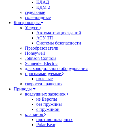
КЛАД
КДМ-2
седельные
соленоидные
Контроллеры
Услуги
Автоматизация зданий
АСУ ТП
Системы безопасности
Преобразователи
Honeywell
Johnson Controls
Schneider Electric
для холодильного оборудования
программируемые
полевые
скорости вращения
Приводы
воздушных заслонок
из Европы
без пружины
с пружиной
клапанов
противопожарных
Polar Bear