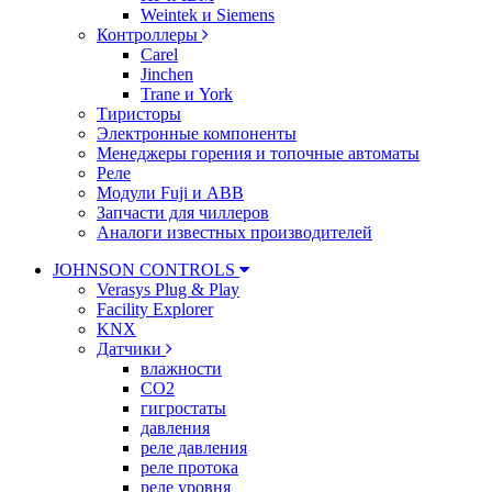
Weintek и Siemens
Контроллеры
Carel
Jinchen
Trane и York
Тиристоры
Электронные компоненты
Менеджеры горения и топочные автоматы
Реле
Модули Fuji и ABB
Запчасти для чиллеров
Аналоги известных производителей
JOHNSON CONTROLS
Verasys Plug & Play
Facility Explorer
KNX
Датчики
влажности
CO2
гигростаты
давления
реле давления
реле протока
реле уровня