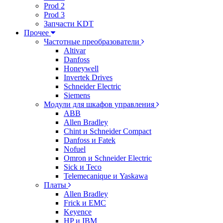
Prod 2
Prod 3
Запчасти KDT
Прочее
Частотные преобразователи
Altivar
Danfoss
Honeywell
Invertek Drives
Schneider Electric
Siemens
Модули для шкафов управления
ABB
Allen Bradley
Chint и Schneider Compact
Danfoss и Fatek
Nofuel
Omron и Schneider Electric
Sick и Teco
Telemecanique и Yaskawa
Платы
Allen Bradley
Frick и EMC
Keyence
HP и IBM