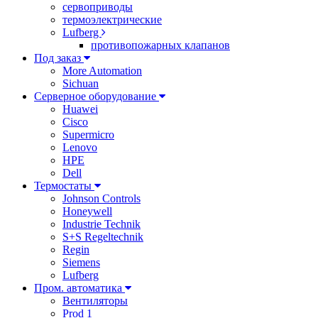
сервоприводы
термоэлектрические
Lufberg
противопожарных клапанов
Под заказ
More Automation
Sichuan
Серверное оборудование
Huawei
Cisco
Supermicro
Lenovo
HPE
Dell
Термостаты
Johnson Controls
Honeywell
Industrie Technik
S+S Regeltechnik
Regin
Siemens
Lufberg
Пром. автоматика
Вентиляторы
Prod 1