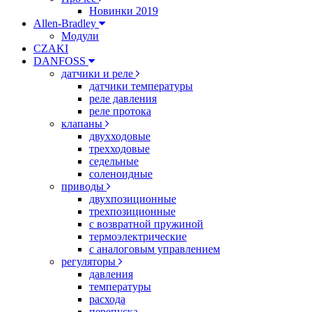
Новинки 2019
Allen-Bradley
Модули
CZAKI
DANFOSS
датчики и реле
датчики температуры
реле давления
реле протока
клапаны
двухходовые
трехходовые
седельные
соленоидные
приводы
двухпозиционные
трехпозиционные
с возвратной пружиной
термоэлектрические
с аналоговым управлением
регуляторы
давления
температуры
расхода
перепуска