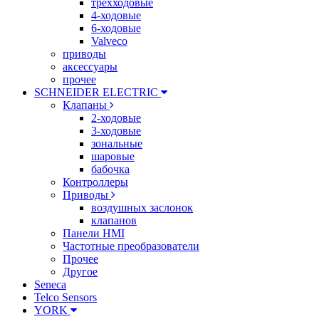
трехходовые
4-ходовые
6-ходовые
Valveco
приводы
аксессуары
прочее
SCHNEIDER ELECTRIC
Клапаны
2-ходовые
3-ходовые
зональные
шаровые
бабочка
Контроллеры
Приводы
воздушных заслонок
клапанов
Панели HMI
Частотные преобразователи
Прочее
Другое
Seneca
Telco Sensors
YORK