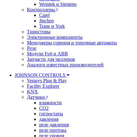
Weintek и Siemens
Контроллеры
Carel
Jinchen
Trane и York
Тиристоры
Электронные компоненты
Менеджеры горения и топочные автоматы
Реле
Модули Fuji и ABB
Запчасти для чиллеров
Аналоги известных производителей
JOHNSON CONTROLS
Verasys Plug & Play
Facility Explorer
KNX
Датчики
влажности
CO2
гигростаты
давления
реле давления
реле протока
реле уровня