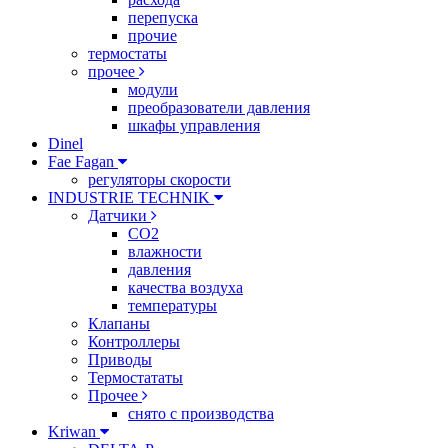
перепуска
прочие
термостаты
прочее
модули
преобразователи давления
шкафы управления
Dinel
Fae Fagan
регуляторы скорости
INDUSTRIE TECHNIK
Датчики
CO2
влажности
давления
качества воздуха
температуры
Клапаны
Контроллеры
Приводы
Термостататы
Прочее
снято с производства
Kriwan