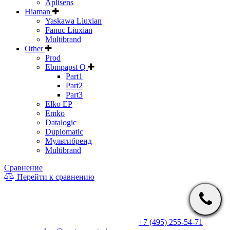
Aplisens
Hiaman
Yaskawa Liuxian
Fanuc Liuxian
Multibrand
Other
Prod
Ebmpapst Q
Part1
Part2
Part3
Elko EP
Emko
Datalogic
Duplomatic
Мультибренд
Multibrand
Сравнение
Перейти к сравнению
* Информация на сайте не является публичной офертой. Цены
и характеристики товаров могут быть изменены
производителем в одностороннем порядке. Актуальную цену
уточняйте у менеджеров по телефону
+7 (495) 255-54-71
, либо