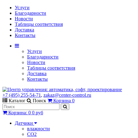
Услуги
Благодарности
Новости
Таблицы соответствия
Доставка
Контакты
Услуги
Благодарности
Новости
Таблицы соответствия
Доставка
Контакты
+7 (495) 255-54-71
,
zakaz@center-control.ru
Каталог
Поиск
Корзина
0
Корзина
:
0
0 руб
Датчики
влажности
CO2