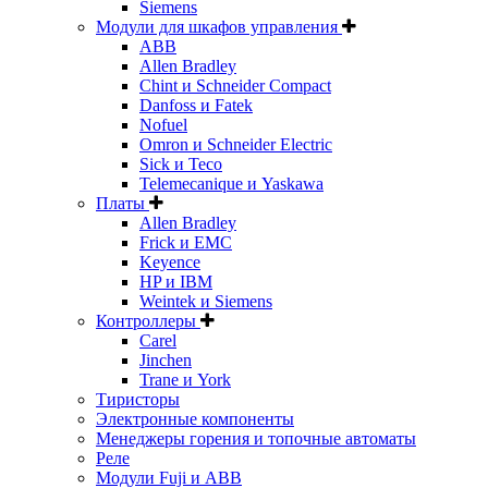
Siemens
Модули для шкафов управления
ABB
Allen Bradley
Chint и Schneider Compact
Danfoss и Fatek
Nofuel
Omron и Schneider Electric
Sick и Teco
Telemecanique и Yaskawa
Платы
Allen Bradley
Frick и EMC
Keyence
HP и IBM
Weintek и Siemens
Контроллеры
Carel
Jinchen
Trane и York
Тиристоры
Электронные компоненты
Менеджеры горения и топочные автоматы
Реле
Модули Fuji и ABB