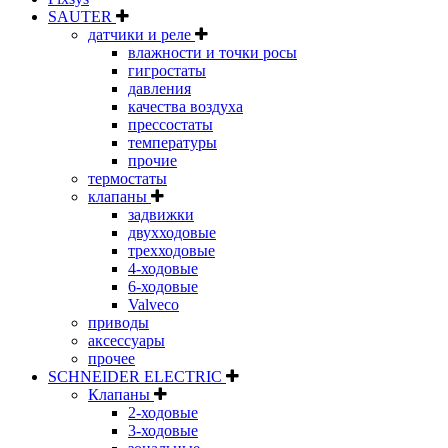
SAUTER
датчики и реле
влажности и точки росы
гигростаты
давления
качества воздуха
прессостаты
температуры
прочие
термостаты
клапаны
задвижки
двухходовые
трехходовые
4-ходовые
6-ходовые
Valveco
приводы
аксессуары
прочее
SCHNEIDER ELECTRIC
Клапаны
2-ходовые
3-ходовые