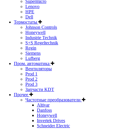
Supermicro
Lenovo
HPE
Dell
Термостаты
Johnson Controls
Honeywell
Industrie Technik
S+S Regeltechnik
Regin
Siemens
Lufberg
Пром. автоматика
Вентиляторы
Prod 1
Prod 2
Prod 3
Запчасти KDT
Прочее
Частотные преобразователи
Altivar
Danfoss
Honeywell
Invertek Drives
Schneider Electric