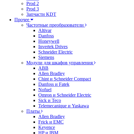
Prod 2
Prod 3
Запчасти KDT
Прочее
Частотные преобразователи
Altivar
Danfoss
Honeywell
Invertek Drives
Schneider Electric
Siemens
Модули для шкафов управления
ABB
Allen Bradley
Chint и Schneider Compact
Danfoss и Fatek
Nofuel
Omron и Schneider Electric
Sick и Teco
Telemecanique и Yaskawa
Платы
Allen Bradley
Frick и EMC
Keyence
HP и IBM