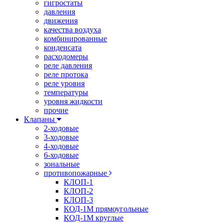
гигростаты
давления
движения
качества воздуха
комбинированные
конденсата
расходомеры
реле давления
реле протока
реле уровня
температуры
уровня жидкости
прочие
Клапаны
2-ходовые
3-ходовые
4-ходовые
6-ходовые
зональные
противопожарные
КЛОП-1
КЛОП-2
КЛОП-3
КОД-1М прямоугольные
КОД-1М круглые