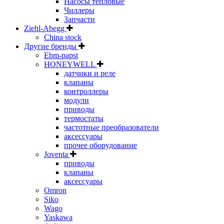
Насосы тепловые
Чиллеры
Запчасти
Ziehl-Abegg
China stock
Другие бренды
Ebm-papst
HONEYWELL
датчики и реле
клапаны
контроллеры
модули
приводы
термостаты
частотные преобразователи
аксессуары
прочее оборудование
Joventa
приводы
клапаны
аксессуары
Omron
Siko
Wago
Yaskawa