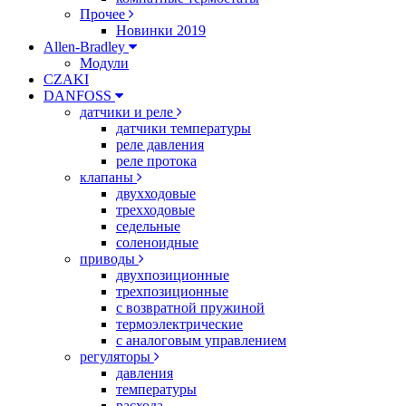
Прочее
Новинки 2019
Allen-Bradley
Модули
CZAKI
DANFOSS
датчики и реле
датчики температуры
реле давления
реле протока
клапаны
двухходовые
трехходовые
седельные
соленоидные
приводы
двухпозиционные
трехпозиционные
с возвратной пружиной
термоэлектрические
с аналоговым управлением
регуляторы
давления
температуры
расхода