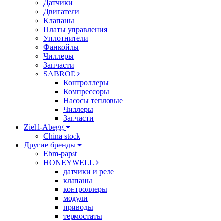
Датчики
Двигатели
Клапаны
Платы управления
Уплотнители
Фанкойлы
Чиллеры
Запчасти
SABROE
Контроллеры
Компрессоры
Насосы тепловые
Чиллеры
Запчасти
Ziehl-Abegg
China stock
Другие бренды
Ebm-papst
HONEYWELL
датчики и реле
клапаны
контроллеры
модули
приводы
термостаты