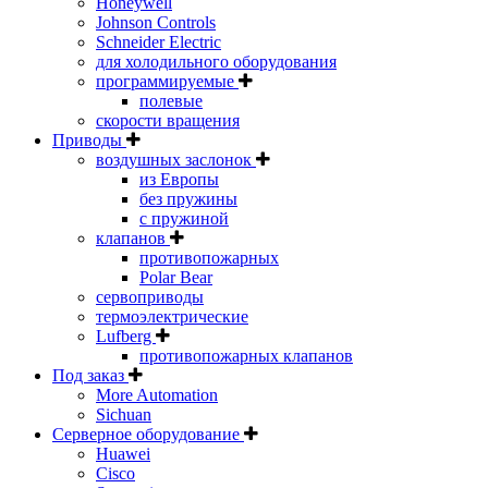
Honeywell
Johnson Controls
Schneider Electric
для холодильного оборудования
программируемые
полевые
скорости вращения
Приводы
воздушных заслонок
из Европы
без пружины
с пружиной
клапанов
противопожарных
Polar Bear
сервоприводы
термоэлектрические
Lufberg
противопожарных клапанов
Под заказ
More Automation
Sichuan
Серверное оборудование
Huawei
Cisco