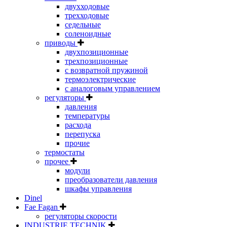
двухходовые
трехходовые
седельные
соленоидные
приводы
двухпозиционные
трехпозиционные
с возвратной пружиной
термоэлектрические
с аналоговым управлением
регуляторы
давления
температуры
расхода
перепуска
прочие
термостаты
прочее
модули
преобразователи давления
шкафы управления
Dinel
Fae Fagan
регуляторы скорости
INDUSTRIE TECHNIK