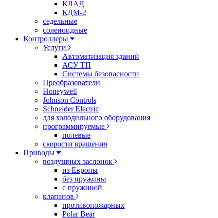
КЛАД
КДМ-2
седельные
соленоидные
Контроллеры
Услуги
Автоматизация зданий
АСУ ТП
Системы безопасности
Преобразователи
Honeywell
Johnson Controls
Schneider Electric
для холодильного оборудования
программируемые
полевые
скорости вращения
Приводы
воздушных заслонок
из Европы
без пружины
с пружиной
клапанов
противопожарных
Polar Bear