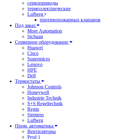
сервоприводы
термоэлектрические
Lufberg
противопожарных клапанов
Под заказ
More Automation
Sichuan
Серверное оборудование
Huawei
Cisco
Supermicro
Lenovo
HPE
Dell
Термостаты
Johnson Controls
Honeywell
Industrie Technik
S+S Regeltechnik
Regin
Siemens
Lufberg
Пром. автоматика
Вентиляторы
Prod 1