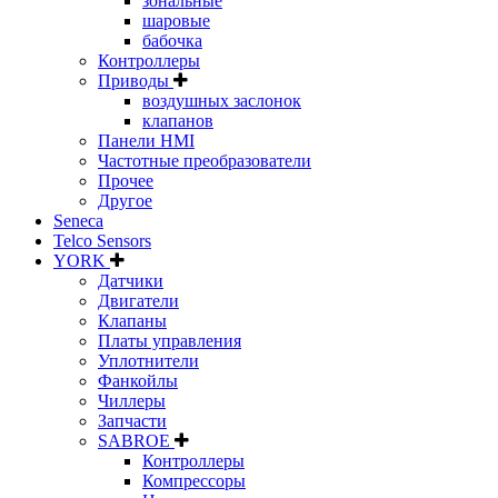
зональные
шаровые
бабочка
Контроллеры
Приводы
воздушных заслонок
клапанов
Панели HMI
Частотные преобразователи
Прочее
Другое
Seneca
Telco Sensors
YORK
Датчики
Двигатели
Клапаны
Платы управления
Уплотнители
Фанкойлы
Чиллеры
Запчасти
SABROE
Контроллеры
Компрессоры