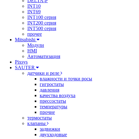
DELTA-P
INT10
INT69
INT100 серия
INT200 серия
INT500 серия
прочее
Mitsubishi
Модули
HMI
Автоматизация
Pixsys
SAUTER
датчики и реле
влажности и точки росы
гигростаты
давления
качества воздуха
прессостаты
температуры
прочие
термостаты
клапаны
задвижки
двухходовые