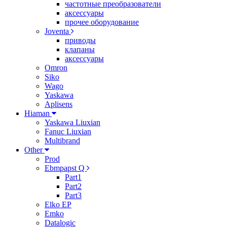
частотные преобразователи
аксессуары
прочее оборудование
Joventa
приводы
клапаны
аксессуары
Omron
Siko
Wago
Yaskawa
Aplisens
Hiaman
Yaskawa Liuxian
Fanuc Liuxian
Multibrand
Other
Prod
Ebmpapst Q
Part1
Part2
Part3
Elko EP
Emko
Datalogic