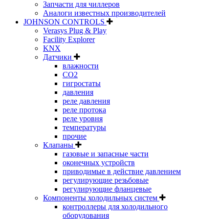
Запчасти для чиллеров
Аналоги известных производителей
JOHNSON CONTROLS
Verasys Plug & Play
Facility Explorer
KNX
Датчики
влажности
CO2
гигростаты
давления
реле давления
реле протока
реле уровня
температуры
прочие
Клапаны
газовые и запасные части
оконечных устройств
приводимые в действие давлением
регулирующие резьбовые
регулирующие фланцевые
Компоненты холодильных систем
контроллеры для холодильного
оборудования