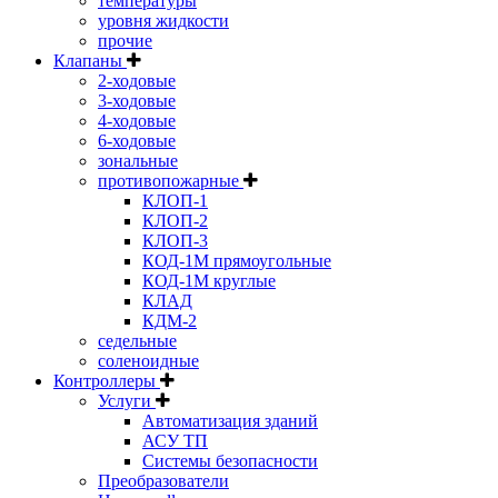
температуры
уровня жидкости
прочие
Клапаны
2-ходовые
3-ходовые
4-ходовые
6-ходовые
зональные
противопожарные
КЛОП-1
КЛОП-2
КЛОП-3
КОД-1М прямоугольные
КОД-1М круглые
КЛАД
КДМ-2
седельные
соленоидные
Контроллеры
Услуги
Автоматизация зданий
АСУ ТП
Системы безопасности
Преобразователи