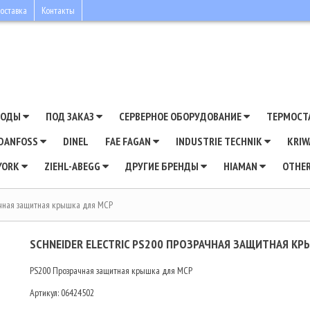
оставка
Контакты
ВОДЫ
ПОД ЗАКАЗ
СЕРВЕРНОЕ ОБОРУДОВАНИЕ
ТЕРМОСТ
DANFOSS
DINEL
FAE FAGAN
INDUSTRIE TECHNIK
KRI
YORK
ZIEHL-ABEGG
ДРУГИЕ БРЕНДЫ
HIAMAN
OTHE
рачная защитная крышка для МСР
SCHNEIDER ELECTRIC PS200 ПРОЗРАЧНАЯ ЗАЩИТНАЯ КР
PS200 Прозрачная защитная крышка для МСР
Артикул:
06424502