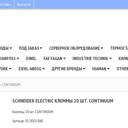
оставка
Контакты
ВОДЫ
ПОД ЗАКАЗ
СЕРВЕРНОЕ ОБОРУДОВАНИЕ
ТЕРМОСТ
DANFOSS
DINEL
FAE FAGAN
INDUSTRIE TECHNIK
KRI
YORK
ZIEHL-ABEGG
ДРУГИЕ БРЕНДЫ
HIAMAN
OTHE
шт. CONTINUUM
SCHNEIDER ELECTRIC КЛЕММЫ 20 ШТ. CONTINUUM
Клеммы 20 шт. CONTINUUM
Артикул:
01-0010-840