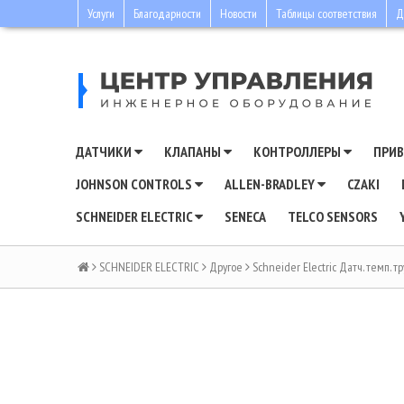
Услуги
Благодарности
Новости
Таблицы соответствия
Д
ДАТЧИКИ
КЛАПАНЫ
КОНТРОЛЛЕРЫ
ПРИ
JOHNSON CONTROLS
ALLEN-BRADLEY
CZAKI
SCHNEIDER ELECTRIC
SENECA
TELCO SENSORS
SCHNEIDER ELECTRIC
Другое
Schneider Electric Датч. темп. т