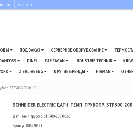
оставка
Контакты
ВОДЫ
ПОД ЗАКАЗ
СЕРВЕРНОЕ ОБОРУДОВАНИЕ
ТЕРМОСТ
DANFOSS
DINEL
FAE FAGAN
INDUSTRIE TECHNIK
KRI
YORK
ZIEHL-ABEGG
ДРУГИЕ БРЕНДЫ
HIAMAN
OTHE
рубопр. STP300-200 0/160
SCHNEIDER ELECTRIC ДАТЧ. ТЕМП. ТРУБОПР. STP300-200
Датч. темп. трубопр. STP300-200 0/160
Артикул:
006920321