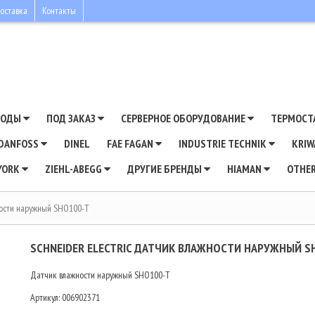
оставка
Контакты
ВОДЫ
ПОД ЗАКАЗ
СЕРВЕРНОЕ ОБОРУДОВАНИЕ
ТЕРМОСТ
DANFOSS
DINEL
FAE FAGAN
INDUSTRIE TECHNIK
KRI
YORK
ZIEHL-ABEGG
ДРУГИЕ БРЕНДЫ
HIAMAN
OTHE
ности наружный SHO100-T
SCHNEIDER ELECTRIC ДАТЧИК ВЛАЖНОСТИ НАРУЖНЫЙ S
Датчик влажности наружный SHO100-T
Артикул:
006902371