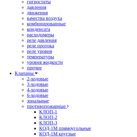
гигростаты
давления
движения
качества воздуха
комбинированные
конденсата
расходомеры
реле давления
реле протока
реле уровня
температуры
уровня жидкости
прочие
Клапаны
2-ходовые
3-ходовые
4-ходовые
6-ходовые
зональные
противопожарные
КЛОП-1
КЛОП-2
КЛОП-3
КОД-1М прямоугольные
КОД-1М круглые