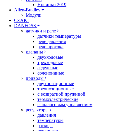
Новинки 2019
Allen-Bradley
Модули
CZAKI
DANFOSS
датчики и реле
датчики температуры
реле давления
реле протока
клапаны
двухходовые
трехходовые
седельные
соленоидные
приводы
двухпозиционные
трехпозиционные
с возвратной пружиной
термоэлектрические
с аналоговым управлением
регуляторы
давления
температуры
расхода
перепуска