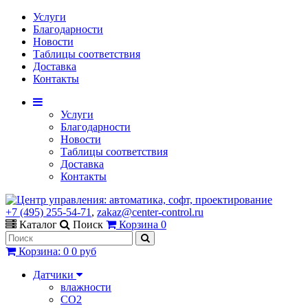
Услуги
Благодарности
Новости
Таблицы соответствия
Доставка
Контакты
Услуги
Благодарности
Новости
Таблицы соответствия
Доставка
Контакты
+7 (495) 255-54-71
,
zakaz@center-control.ru
Каталог
Поиск
Корзина
0
Корзина
:
0
0 руб
Датчики
влажности
CO2