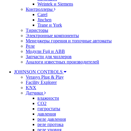
Weintek и Siemens
Контроллеры
Carel
Jinchen
Trane и York
Тиристоры
Электронные компоненты
Менеджеры горения и топочные автоматы
Реле
Модули Fuji и ABB
Запчасти для чиллеров
Аналоги известных производителей
JOHNSON CONTROLS
Verasys Plug & Play
Facility Explorer
KNX
Датчики
влажности
CO2
гигростаты
давления
реле давления
реле протока
реле уровня