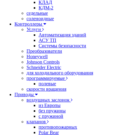
КЛАД
КДМ-2
седельные
соленоидные
Контроллеры
Услуги
Автоматизация зданий
АСУ ТП
Системы безопасности
Преобразователи
Honeywell
Johnson Controls
Schneider Electric
для холодильного оборудования
программируемые
полевые
скорости вращения
Приводы
воздушных заслонок
из Европы
без пружины
с пружиной
клапанов
противопожарных
Polar Bear