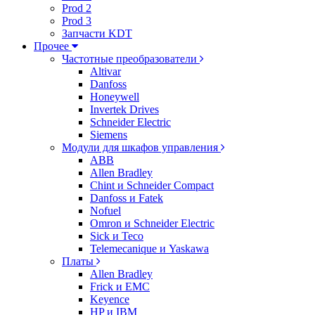
Prod 2
Prod 3
Запчасти KDT
Прочее
Частотные преобразователи
Altivar
Danfoss
Honeywell
Invertek Drives
Schneider Electric
Siemens
Модули для шкафов управления
ABB
Allen Bradley
Chint и Schneider Compact
Danfoss и Fatek
Nofuel
Omron и Schneider Electric
Sick и Teco
Telemecanique и Yaskawa
Платы
Allen Bradley
Frick и EMC
Keyence
HP и IBM