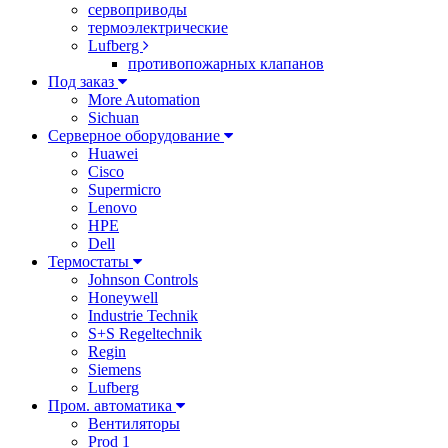
сервоприводы
термоэлектрические
Lufberg
противопожарных клапанов
Под заказ
More Automation
Sichuan
Серверное оборудование
Huawei
Cisco
Supermicro
Lenovo
HPE
Dell
Термостаты
Johnson Controls
Honeywell
Industrie Technik
S+S Regeltechnik
Regin
Siemens
Lufberg
Пром. автоматика
Вентиляторы
Prod 1