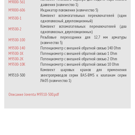
M9000-561
давления (количество 1)
M9000-606
Индикатор положения (количество 5)
Комплект вспомогательных переключателей (один
M9300-1
однополюсный, двухпозиционный)
Комплект вспомогательных переключателей (два
M9300-2
однополюсных, двухпозиционных)
Резьбовые переходники для 12,7 мм арматуры
M9300-100
(количество 5)
M9300-140
Потенциометр с внешней обратной связью 140 Ohm
M9300-1K
Потенциометр с внешней обратной связью 1 Ohm
M9300-2K
Потенциометр с внешней обратной связью 2 Ohm
M9300-10K
Потенциометр с внешней обратной связью 10 Ohm
Комплект шаровых кранов для применения
M9310-500
электроприводов серии BAS-BMS к клапанам серии
JVx05 (количество 1)
Описание Joventa M9310-500.pdf