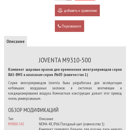
добавить к сравнению
Перезвоните
Описание
JOVENTA M9310-500
Комплект шаровых кранов для применения электроприводов серии
BAS-BMS к клапанам серии JVx05 (количество 1)
Серия электроприводов Joventa была разработана для эксплуатации
небольших воздушных заслонок в системах вентиляции и
кондиционирования воздуха. Компактная конструкция делает этот привод
очень универсальным.
ОБЗОР МОДИФИКАЦИЙ
Тип
Описание
M9000-342
NEMA 4X, IP66 Погодный щит (количество 1)
Комплект теплового барьера для подачи пара низкого