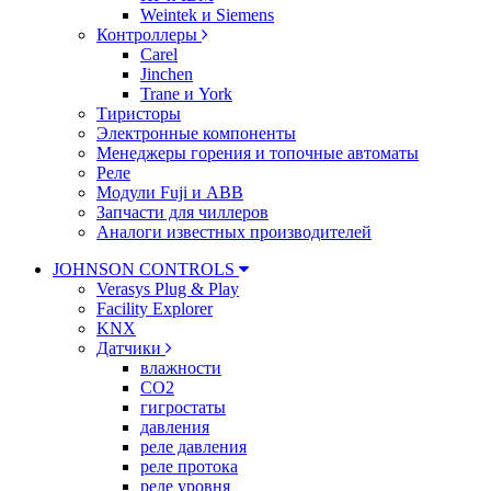
Weintek и Siemens
Контроллеры
Carel
Jinchen
Trane и York
Тиристоры
Электронные компоненты
Менеджеры горения и топочные автоматы
Реле
Модули Fuji и ABB
Запчасти для чиллеров
Аналоги известных производителей
JOHNSON CONTROLS
Verasys Plug & Play
Facility Explorer
KNX
Датчики
влажности
CO2
гигростаты
давления
реле давления
реле протока
реле уровня