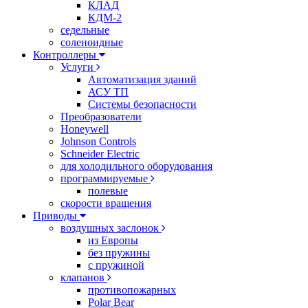
КЛАД
КДМ-2
седельные
соленоидные
Контроллеры
Услуги
Автоматизация зданий
АСУ ТП
Системы безопасности
Преобразователи
Honeywell
Johnson Controls
Schneider Electric
для холодильного оборудования
программируемые
полевые
скорости вращения
Приводы
воздушных заслонок
из Европы
без пружины
с пружиной
клапанов
противопожарных
Polar Bear