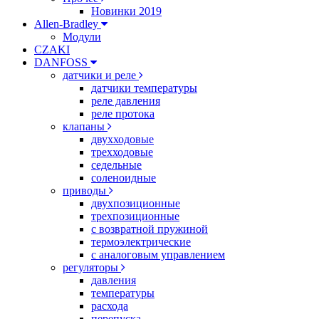
Новинки 2019
Allen-Bradley
Модули
CZAKI
DANFOSS
датчики и реле
датчики температуры
реле давления
реле протока
клапаны
двухходовые
трехходовые
седельные
соленоидные
приводы
двухпозиционные
трехпозиционные
с возвратной пружиной
термоэлектрические
с аналоговым управлением
регуляторы
давления
температуры
расхода
перепуска