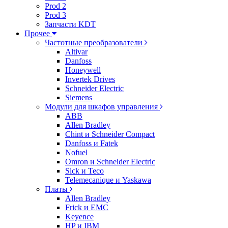
Prod 2
Prod 3
Запчасти KDT
Прочее
Частотные преобразователи
Altivar
Danfoss
Honeywell
Invertek Drives
Schneider Electric
Siemens
Модули для шкафов управления
ABB
Allen Bradley
Chint и Schneider Compact
Danfoss и Fatek
Nofuel
Omron и Schneider Electric
Sick и Teco
Telemecanique и Yaskawa
Платы
Allen Bradley
Frick и EMC
Keyence
HP и IBM