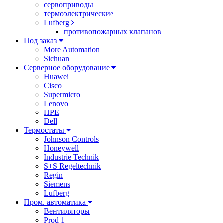
сервоприводы
термоэлектрические
Lufberg
противопожарных клапанов
Под заказ
More Automation
Sichuan
Серверное оборудование
Huawei
Cisco
Supermicro
Lenovo
HPE
Dell
Термостаты
Johnson Controls
Honeywell
Industrie Technik
S+S Regeltechnik
Regin
Siemens
Lufberg
Пром. автоматика
Вентиляторы
Prod 1