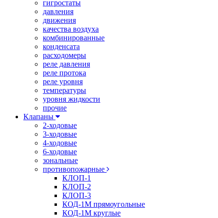
гигростаты
давления
движения
качества воздуха
комбинированные
конденсата
расходомеры
реле давления
реле протока
реле уровня
температуры
уровня жидкости
прочие
Клапаны
2-ходовые
3-ходовые
4-ходовые
6-ходовые
зональные
противопожарные
КЛОП-1
КЛОП-2
КЛОП-3
КОД-1М прямоугольные
КОД-1М круглые