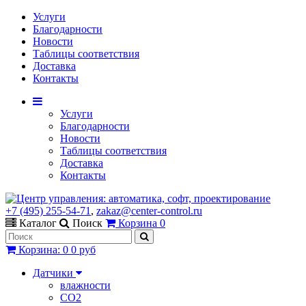
Услуги
Благодарности
Новости
Таблицы соответствия
Доставка
Контакты
Услуги
Благодарности
Новости
Таблицы соответствия
Доставка
Контакты
+7 (495) 255-54-71
,
zakaz@center-control.ru
Каталог
Поиск
Корзина
0
Корзина
:
0
0 руб
Датчики
влажности
CO2