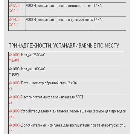
VA1220-
2000
Н
;
возвратная
пружина
втягивает
шток
17 ВА
I
GGA-1
VA1420-
2000
Н
;
возвратная
пружина
выдвигает
шток
17 ВА
I
GGA-1
ПРИНАДЛЕЖНОСТИ, УСТАНАВЛИВАЕМЫЕ ПО МЕСТУ
VA1000-
Модуль
230
VAC
M230N
VA1000-
Модуль
100
VAC
M100N
VA1000-
Потенциометр
обратной
связи
2
кОм
P2
VA1000-
2
вспомогательных
переключателя
SPDT
S2
VA1000-
Устройство
деления
диапазона
перемещения
(
только
для
приводов
с
пр
SRU
VA1000-
Дополнительный
комплект
для
эксплуатации
при
температурах
от
140
д
EP