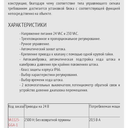
конструкцию, благодаря чему соответствие типа управляющего сигнала
требованиям достигается установкой блока с соответствующей функцией
непосредственно на объекте.
ХАРАКТЕРИСТИКИ
- Напряжение питания 24 VAC и 230 VAC.
- Трехпозиционное и пропорциональное регулирование.
- Ручное управление.
- Автоматический захват штока.
- Крепление привода к клапану с помощью одной круглой гайки.
- Автокалибровка, автоматическая подстройка хода штока и
калибровка давления при крайних положениях штока.
- Класс защиты корпуса IP66.
- Выбор характеристики регулирования.
- Выбор времени хода штока.
- 2 вспомогательных выключателя, потенциометр обратной связи и
устройство деления диапазона перемещения.
Код
заказа
Приводы
на
24
В
Потребляемая
мощность
К
VA1125-
2500 Н; Без возвратной пружины
20,5 В·А
I
GGA-1