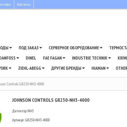
оставка
Контакты
ВОДЫ
ПОД ЗАКАЗ
СЕРВЕРНОЕ ОБОРУДОВАНИЕ
ТЕРМОСТ
DANFOSS
DINEL
FAE FAGAN
INDUSTRIE TECHNIK
KRI
YORK
ZIEHL-ABEGG
ДРУГИЕ БРЕНДЫ
HIAMAN
OTHE
nson Controls GR230-NH3-4000
JOHNSON CONTROLS GR230-NH3-4000
Детектор NH3
Артикул:
GR230-NH3-4000