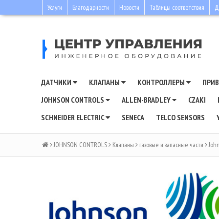
Услуги
Благодарности
Новости
Таблицы соответствия
Д
ДАТЧИКИ
КЛАПАНЫ
КОНТРОЛЛЕРЫ
ПРИ
JOHNSON CONTROLS
ALLEN-BRADLEY
CZAKI
SCHNEIDER ELECTRIC
SENECA
TELCO SENSORS
JOHNSON CONTROLS
Клапаны
газовые и запасные части
Joh