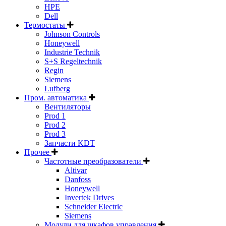
HPE
Dell
Термостаты
Johnson Controls
Honeywell
Industrie Technik
S+S Regeltechnik
Regin
Siemens
Lufberg
Пром. автоматика
Вентиляторы
Prod 1
Prod 2
Prod 3
Запчасти KDT
Прочее
Частотные преобразователи
Altivar
Danfoss
Honeywell
Invertek Drives
Schneider Electric
Siemens
Модули для шкафов управления