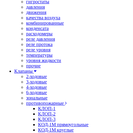
гигростаты
давления
движения
качества воздуха
комбинированные
конденсата
расходомеры
реле давления
реле протока
реле уровня
температуры
уровня жидкости
прочие
Клапаны
2-ходовые
3-ходовые
4-ходовые
6-ходовые
зональные
противопожарные
КЛОП-1
КЛОП-2
КЛОП-3
КОД-1М прямоугольные
КОД-1М круглые