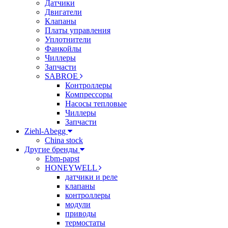
Датчики
Двигатели
Клапаны
Платы управления
Уплотнители
Фанкойлы
Чиллеры
Запчасти
SABROE
Контроллеры
Компрессоры
Насосы тепловые
Чиллеры
Запчасти
Ziehl-Abegg
China stock
Другие бренды
Ebm-papst
HONEYWELL
датчики и реле
клапаны
контроллеры
модули
приводы
термостаты