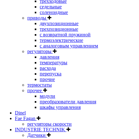
трехходовые
седельные
соленоидные
приводы
двухпозиционные
трехпозиционные
с возвратной пружиной
термоэлектрические
с аналоговым управлением
регуляторы
давления
температуры
расхода
перепуска
прочие
термостаты
прочее
модули
преобразователи давления
шкафы управления
Dinel
Fae Fagan
регуляторы скорости
INDUSTRIE TECHNIK
Датчики