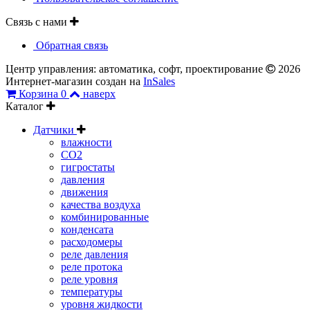
Связь с нами
Обратная связь
Центр управления: автоматика, софт, проектирование
2026
Интернет-магазин создан на
InSales
Корзина
0
наверх
Каталог
Датчики
влажности
CO2
гигростаты
давления
движения
качества воздуха
комбинированные
конденсата
расходомеры
реле давления
реле протока
реле уровня
температуры
уровня жидкости