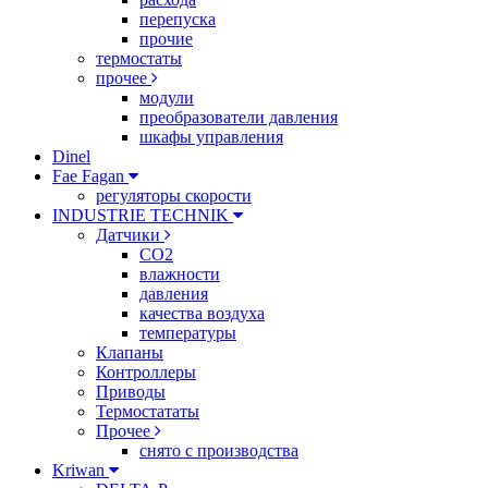
перепуска
прочие
термостаты
прочее
модули
преобразователи давления
шкафы управления
Dinel
Fae Fagan
регуляторы скорости
INDUSTRIE TECHNIK
Датчики
CO2
влажности
давления
качества воздуха
температуры
Клапаны
Контроллеры
Приводы
Термостататы
Прочее
снято с производства
Kriwan