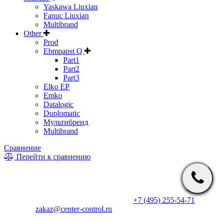
Yaskawa Liuxian
Fanuc Liuxian
Multibrand
Other
Prod
Ebmpapst Q
Part1
Part2
Part3
Elko EP
Emko
Datalogic
Duplomatic
Мультибренд
Multibrand
Сравнение
Перейти к сравнению
* Информация на сайте не является публичной офертой. Цены
и характеристики товаров могут быть изменены
производителем в одностороннем порядке. Актуальную цену
уточняйте у менеджеров по телефону
+7 (495) 255-54-71
, либо
по почте
zakaz@center-control.ru