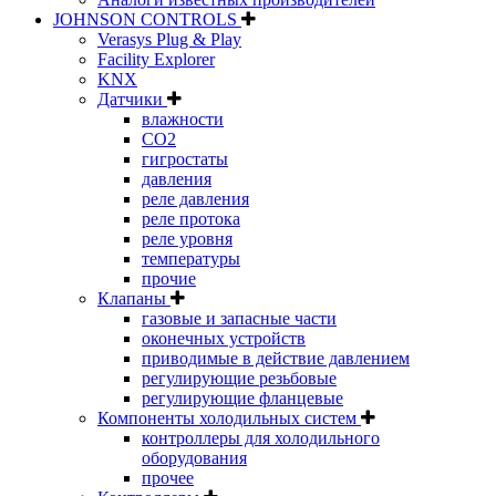
JOHNSON CONTROLS
Verasys Plug & Play
Facility Explorer
KNX
Датчики
влажности
CO2
гигростаты
давления
реле давления
реле протока
реле уровня
температуры
прочие
Клапаны
газовые и запасные части
оконечных устройств
приводимые в действие давлением
регулирующие резьбовые
регулирующие фланцевые
Компоненты холодильных систем
контроллеры для холодильного
оборудования
прочее