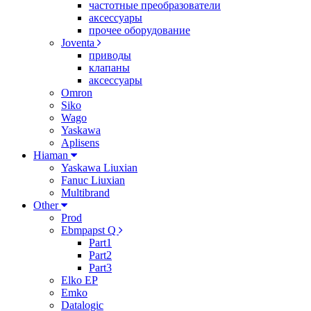
частотные преобразователи
аксессуары
прочее оборудование
Joventa
приводы
клапаны
аксессуары
Omron
Siko
Wago
Yaskawa
Aplisens
Hiaman
Yaskawa Liuxian
Fanuc Liuxian
Multibrand
Other
Prod
Ebmpapst Q
Part1
Part2
Part3
Elko EP
Emko
Datalogic