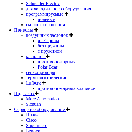
Schneider Electric
для холодильного оборудования
программируемые
полевые
скорости вращения
Приводы
воздушных заслонок
из Европы
без пружины
с пружиной
клапанов
противопожарных
Polar Bear
сервоприводы
термоэлектрические
Lufberg
противопожарных клапанов
Под заказ
More Automation
Sichuan
Серверное оборудование
Huawei
Cisco
Supermicro
Lenovo