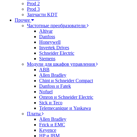
Prod 2
Prod 3
Запчасти KDT
Прочее
Частотные преобразователи
Altivar
Danfoss
Honeywell
Invertek Drives
Schneider Electric
Siemens
Модули для шкафов управления
ABB
Allen Bradley
Chint и Schneider Compact
Danfoss и Fatek
Nofuel
Omron и Schneider Electric
Sick и Teco
Telemecanique и Yaskawa
Платы
Allen Bradley
Frick и EMC
Keyence
HP и IBM