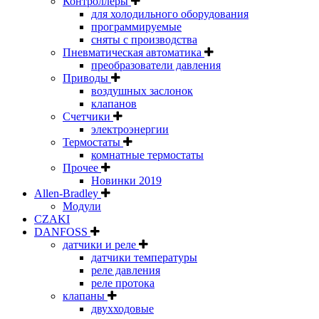
Контроллеры
для холодильного оборудования
программируемые
сняты с производства
Пневматическая автоматика
преобразователи давления
Приводы
воздушных заслонок
клапанов
Счетчики
электроэнергии
Термостаты
комнатные термостаты
Прочее
Новинки 2019
Allen-Bradley
Модули
CZAKI
DANFOSS
датчики и реле
датчики температуры
реле давления
реле протока
клапаны
двухходовые