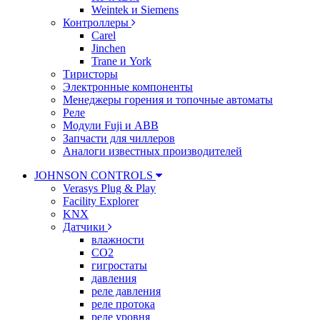
Weintek и Siemens
Контроллеры
Carel
Jinchen
Trane и York
Тиристоры
Электронные компоненты
Менеджеры горения и топочные автоматы
Реле
Модули Fuji и ABB
Запчасти для чиллеров
Аналоги известных производителей
JOHNSON CONTROLS
Verasys Plug & Play
Facility Explorer
KNX
Датчики
влажности
CO2
гигростаты
давления
реле давления
реле протока
реле уровня