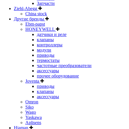
Запчасти
Ziehl-Abegg
China stock
Другие бренды
Ebm-papst
HONEYWELL
датчики и реле
клапаны
контроллеры
модули
приводы
термостаты
частотные преобразователи
аксессуары
прочее оборудование
Joventa
приводы
клапаны
аксессуары
Omron
Siko
Wago
Yaskawa
Aplisens
Hiaman