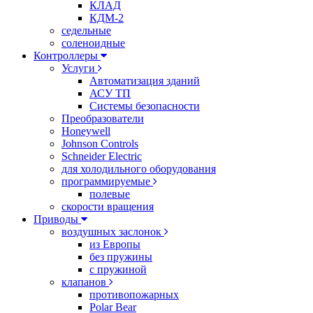
КЛАД
КДМ-2
седельные
соленоидные
Контроллеры
Услуги
Автоматизация зданий
АСУ ТП
Системы безопасности
Преобразователи
Honeywell
Johnson Controls
Schneider Electric
для холодильного оборудования
программируемые
полевые
скорости вращения
Приводы
воздушных заслонок
из Европы
без пружины
с пружиной
клапанов
противопожарных
Polar Bear