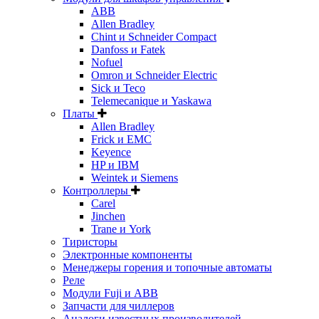
ABB
Allen Bradley
Chint и Schneider Compact
Danfoss и Fatek
Nofuel
Omron и Schneider Electric
Sick и Teco
Telemecanique и Yaskawa
Платы
Allen Bradley
Frick и EMC
Keyence
HP и IBM
Weintek и Siemens
Контроллеры
Carel
Jinchen
Trane и York
Тиристоры
Электронные компоненты
Менеджеры горения и топочные автоматы
Реле
Модули Fuji и ABB
Запчасти для чиллеров
Аналоги известных производителей