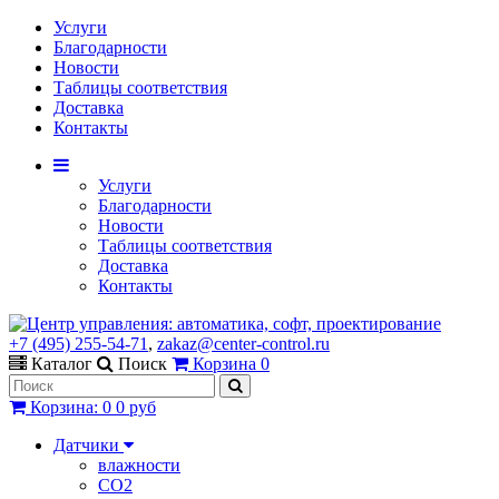
Услуги
Благодарности
Новости
Таблицы соответствия
Доставка
Контакты
Услуги
Благодарности
Новости
Таблицы соответствия
Доставка
Контакты
+7 (495) 255-54-71
,
zakaz@center-control.ru
Каталог
Поиск
Корзина
0
Корзина
:
0
0 руб
Датчики
влажности
CO2