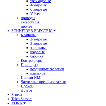
трехходовые
4-ходовые
6-ходовые
Valveco
приводы
аксессуары
прочее
SCHNEIDER ELECTRIC
Клапаны
2-ходовые
3-ходовые
зональные
шаровые
бабочка
Контроллеры
Приводы
воздушных заслонок
клапанов
Панели HMI
Частотные преобразователи
Прочее
Другое
Seneca
Telco Sensors
YORK