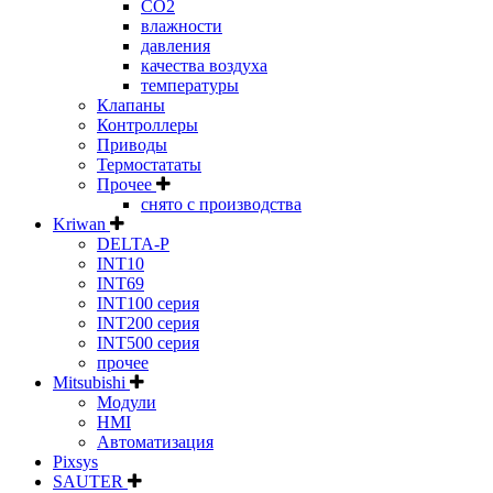
CO2
влажности
давления
качества воздуха
температуры
Клапаны
Контроллеры
Приводы
Термостататы
Прочее
снято с производства
Kriwan
DELTA-P
INT10
INT69
INT100 серия
INT200 серия
INT500 серия
прочее
Mitsubishi
Модули
HMI
Автоматизация
Pixsys
SAUTER