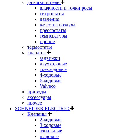
датчики и реле
влажности и точки росы
гигростаты
давления
качества воздуха
прессостаты
температуры
прочие
термостаты
клапаны
задвижки
двухходовые
трехходовые
4-ходовые
6-ходовые
Valveco
приводы
аксессуары
прочее
SCHNEIDER ELECTRIC
Клапаны
2-ходовые
3-ходовые
зональные
шаровые