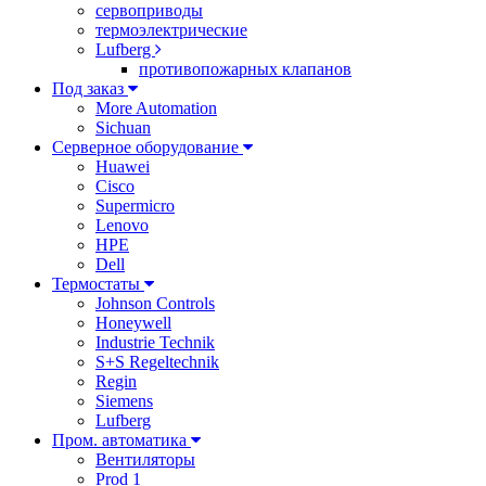
сервоприводы
термоэлектрические
Lufberg
противопожарных клапанов
Под заказ
More Automation
Sichuan
Серверное оборудование
Huawei
Cisco
Supermicro
Lenovo
HPE
Dell
Термостаты
Johnson Controls
Honeywell
Industrie Technik
S+S Regeltechnik
Regin
Siemens
Lufberg
Пром. автоматика
Вентиляторы
Prod 1