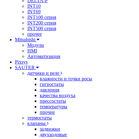
DELTA-P
INT10
INT69
INT100 серия
INT200 серия
INT500 серия
прочее
Mitsubishi
Модули
HMI
Автоматизация
Pixsys
SAUTER
датчики и реле
влажности и точки росы
гигростаты
давления
качества воздуха
прессостаты
температуры
прочие
термостаты
клапаны
задвижки
двухходовые