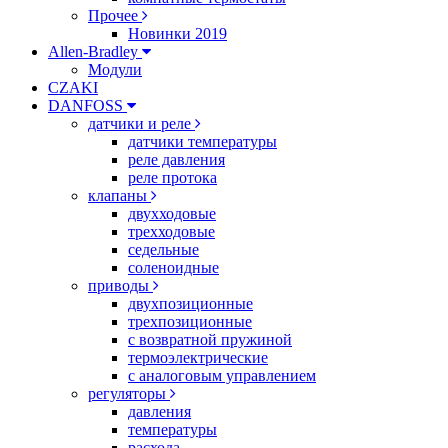
Прочее
Новинки 2019
Allen-Bradley
Модули
CZAKI
DANFOSS
датчики и реле
датчики температуры
реле давления
реле протока
клапаны
двухходовые
трехходовые
седельные
соленоидные
приводы
двухпозиционные
трехпозиционные
с возвратной пружиной
термоэлектрические
с аналоговым управлением
регуляторы
давления
температуры
расхода