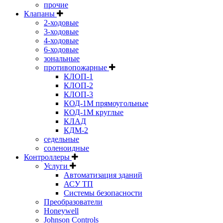
прочие
Клапаны
2-ходовые
3-ходовые
4-ходовые
6-ходовые
зональные
противопожарные
КЛОП-1
КЛОП-2
КЛОП-3
КОД-1М прямоугольные
КОД-1М круглые
КЛАД
КДМ-2
седельные
соленоидные
Контроллеры
Услуги
Автоматизация зданий
АСУ ТП
Системы безопасности
Преобразователи
Honeywell
Johnson Controls