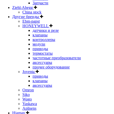
Запчасти
Ziehl-Abegg
China stock
Другие бренды
Ebm-papst
HONEYWELL
датчики и реле
клапаны
контроллеры
модули
приводы
термостаты
частотные преобразователи
аксессуары
прочее оборудование
Joventa
приводы
клапаны
аксессуары
Omron
Siko
Wago
Yaskawa
Aplisens
Hiaman