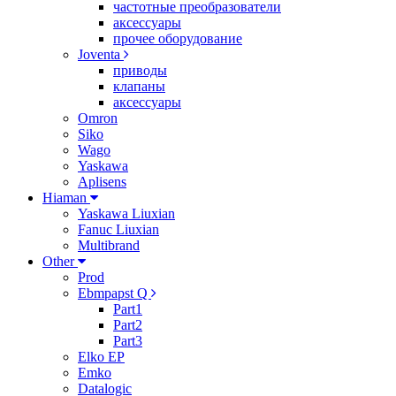
частотные преобразователи
аксессуары
прочее оборудование
Joventa
приводы
клапаны
аксессуары
Omron
Siko
Wago
Yaskawa
Aplisens
Hiaman
Yaskawa Liuxian
Fanuc Liuxian
Multibrand
Other
Prod
Ebmpapst Q
Part1
Part2
Part3
Elko EP
Emko
Datalogic