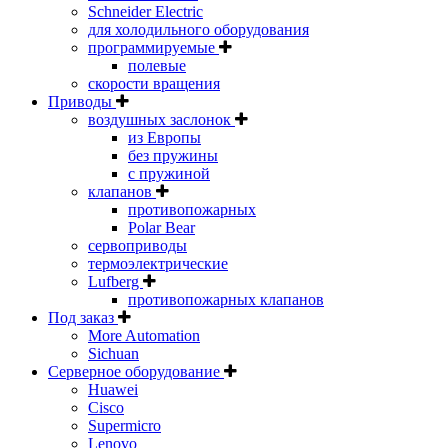
Schneider Electric
для холодильного оборудования
программируемые
полевые
скорости вращения
Приводы
воздушных заслонок
из Европы
без пружины
с пружиной
клапанов
противопожарных
Polar Bear
сервоприводы
термоэлектрические
Lufberg
противопожарных клапанов
Под заказ
More Automation
Sichuan
Серверное оборудование
Huawei
Cisco
Supermicro
Lenovo