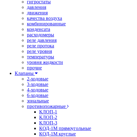
гигростаты
давления
движения
качества воздуха
комбинированные
конденсата
расходомеры
реле давления
реле протока
реле уровня
температуры
уровня жидкости
прочие
Клапаны
2-ходовые
3-ходовые
4-ходовые
6-ходовые
зональные
противопожарные
КЛОП-1
КЛОП-2
КЛОП-3
КОД-1М прямоугольные
КОД-1М круглые