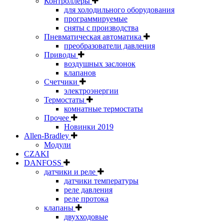
Контроллеры
для холодильного оборудования
программируемые
сняты с производства
Пневматическая автоматика
преобразователи давления
Приводы
воздушных заслонок
клапанов
Счетчики
электроэнергии
Термостаты
комнатные термостаты
Прочее
Новинки 2019
Allen-Bradley
Модули
CZAKI
DANFOSS
датчики и реле
датчики температуры
реле давления
реле протока
клапаны
двухходовые