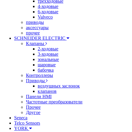
трехходовые
4-ходовые
6-ходовые
Valveco
приводы
аксессуары
прочее
SCHNEIDER ELECTRIC
Клапаны
2-ходовые
3-ходовые
зональные
шаровые
бабочка
Контроллеры
Приводы
воздушных заслонок
клапанов
Панели HMI
Частотные преобразователи
Прочее
Другое
Seneca
Telco Sensors
YORK