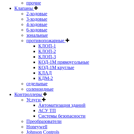
прочие
Клапаны
2-ходовые
3-ходовые
4-ходовые
6-ходовые
зональные
противопожарные
КЛОП-1
КЛОП-2
КЛОП-3
КОД-1М прямоугольные
КОД-1М круглые
КЛАД
КДМ-2
седельные
соленоидные
Контроллеры
Услуги
Автоматизация зданий
АСУ ТП
Системы безопасности
Преобразователи
Honeywell
Johnson Controls