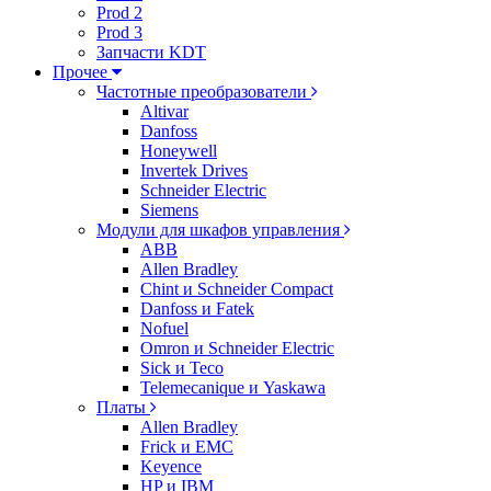
Prod 2
Prod 3
Запчасти KDT
Прочее
Частотные преобразователи
Altivar
Danfoss
Honeywell
Invertek Drives
Schneider Electric
Siemens
Модули для шкафов управления
ABB
Allen Bradley
Chint и Schneider Compact
Danfoss и Fatek
Nofuel
Omron и Schneider Electric
Sick и Teco
Telemecanique и Yaskawa
Платы
Allen Bradley
Frick и EMC
Keyence
HP и IBM