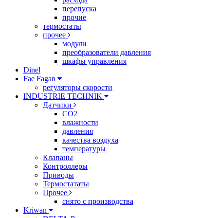
перепуска
прочие
термостаты
прочее
модули
преобразователи давления
шкафы управления
Dinel
Fae Fagan
регуляторы скорости
INDUSTRIE TECHNIK
Датчики
CO2
влажности
давления
качества воздуха
температуры
Клапаны
Контроллеры
Приводы
Термостататы
Прочее
снято с производства
Kriwan