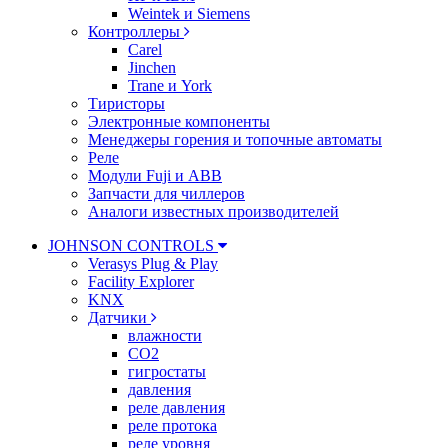
Weintek и Siemens
Контроллеры
Carel
Jinchen
Trane и York
Тиристоры
Электронные компоненты
Менеджеры горения и топочные автоматы
Реле
Модули Fuji и ABB
Запчасти для чиллеров
Аналоги известных производителей
JOHNSON CONTROLS
Verasys Plug & Play
Facility Explorer
KNX
Датчики
влажности
CO2
гигростаты
давления
реле давления
реле протока
реле уровня