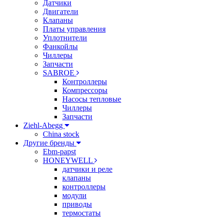
Датчики
Двигатели
Клапаны
Платы управления
Уплотнители
Фанкойлы
Чиллеры
Запчасти
SABROE
Контроллеры
Компрессоры
Насосы тепловые
Чиллеры
Запчасти
Ziehl-Abegg
China stock
Другие бренды
Ebm-papst
HONEYWELL
датчики и реле
клапаны
контроллеры
модули
приводы
термостаты