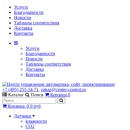
Услуги
Благодарности
Новости
Таблицы соответствия
Доставка
Контакты
Услуги
Благодарности
Новости
Таблицы соответствия
Доставка
Контакты
+7 (495) 255-54-71
,
zakaz@center-control.ru
Каталог
Поиск
Корзина
0
Корзина
:
0
0 руб
Датчики
влажности
CO2