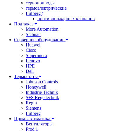
сервоприводы
термоэлектрические
Lufberg
противопожарных клапанов
Под заказ
More Automation
Sichuan
Серверное оборудование
Huawei
Cisco
Supermicro
Lenovo
HPE
Dell
Термостаты
Johnson Controls
Honeywell
Industrie Technik
S+S Regeltechnik
Regin
Siemens
Lufberg
Пром. автоматика
Вентиляторы
Prod 1