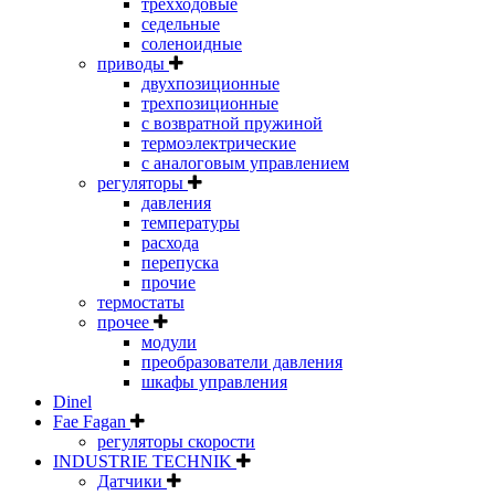
трехходовые
седельные
соленоидные
приводы
двухпозиционные
трехпозиционные
с возвратной пружиной
термоэлектрические
с аналоговым управлением
регуляторы
давления
температуры
расхода
перепуска
прочие
термостаты
прочее
модули
преобразователи давления
шкафы управления
Dinel
Fae Fagan
регуляторы скорости
INDUSTRIE TECHNIK
Датчики