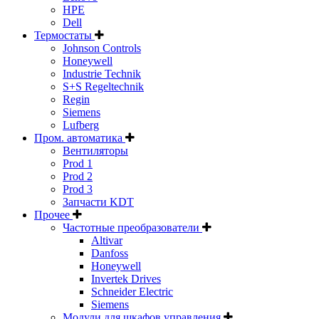
HPE
Dell
Термостаты
Johnson Controls
Honeywell
Industrie Technik
S+S Regeltechnik
Regin
Siemens
Lufberg
Пром. автоматика
Вентиляторы
Prod 1
Prod 2
Prod 3
Запчасти KDT
Прочее
Частотные преобразователи
Altivar
Danfoss
Honeywell
Invertek Drives
Schneider Electric
Siemens
Модули для шкафов управления