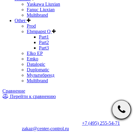
Yaskawa Liuxian
Fanuc Liuxian
Multibrand
Other
Prod
Ebmpapst Q
Part1
Part2
Part3
Elko EP
Emko
Datalogic
Duplomatic
Мультибренд
Multibrand
Сравнение
Перейти к сравнению
* Информация на сайте не является публичной офертой. Цены
и характеристики товаров могут быть изменены
производителем в одностороннем порядке. Актуальную цену
уточняйте у менеджеров по телефону
+7 (495) 255-54-71
, либо
по почте
zakaz@center-control.ru