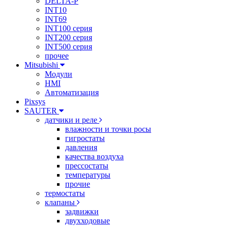
DELTA-P
INT10
INT69
INT100 серия
INT200 серия
INT500 серия
прочее
Mitsubishi
Модули
HMI
Автоматизация
Pixsys
SAUTER
датчики и реле
влажности и точки росы
гигростаты
давления
качества воздуха
прессостаты
температуры
прочие
термостаты
клапаны
задвижки
двухходовые