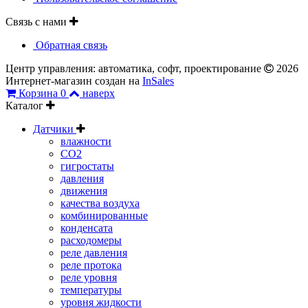
Связь с нами
Обратная связь
Центр управления: автоматика, софт, проектирование
2026
Интернет-магазин создан на
InSales
Корзина
0
наверх
Каталог
Датчики
влажности
CO2
гигростаты
давления
движения
качества воздуха
комбинированные
конденсата
расходомеры
реле давления
реле протока
реле уровня
температуры
уровня жидкости