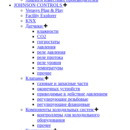
JOHNSON CONTROLS
Verasys Plug & Play
Facility Explorer
KNX
Датчики
влажности
CO2
гигростаты
давления
реле давления
реле протока
реле уровня
температуры
прочие
Клапаны
газовые и запасные части
оконечных устройств
приводимые в действие давлением
регулирующие резьбовые
регулирующие фланцевые
Компоненты холодильных систем
контроллеры для холодильного
оборудования
прочее