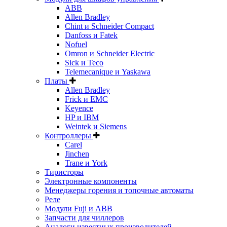
ABB
Allen Bradley
Chint и Schneider Compact
Danfoss и Fatek
Nofuel
Omron и Schneider Electric
Sick и Teco
Telemecanique и Yaskawa
Платы
Allen Bradley
Frick и EMC
Keyence
HP и IBM
Weintek и Siemens
Контроллеры
Carel
Jinchen
Trane и York
Тиристоры
Электронные компоненты
Менеджеры горения и топочные автоматы
Реле
Модули Fuji и ABB
Запчасти для чиллеров
Аналоги известных производителей