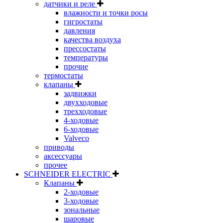
датчики и реле
влажности и точки росы
гигростаты
давления
качества воздуха
прессостаты
температуры
прочие
термостаты
клапаны
задвижки
двухходовые
трехходовые
4-ходовые
6-ходовые
Valveco
приводы
аксессуары
прочее
SCHNEIDER ELECTRIC
Клапаны
2-ходовые
3-ходовые
зональные
шаровые