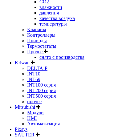
CO2
влажности
давления
качества воздуха
температуры
Клапаны
Контроллеры
Приводы
Термостататы
Прочее
снято с производства
Kriwan
DELTA-P
INT10
INT69
INT100 серия
INT200 серия
INT500 серия
прочее
Mitsubishi
Модули
HMI
Автоматизация
Pixsys
SAUTER