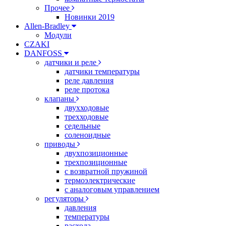
Прочее
Новинки 2019
Allen-Bradley
Модули
CZAKI
DANFOSS
датчики и реле
датчики температуры
реле давления
реле протока
клапаны
двухходовые
трехходовые
седельные
соленоидные
приводы
двухпозиционные
трехпозиционные
с возвратной пружиной
термоэлектрические
с аналоговым управлением
регуляторы
давления
температуры
расхода