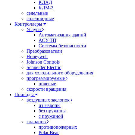
КЛАД
КДМ-2
седельные
соленоидные
Контроллеры
Услуги
Автоматизация зданий
АСУ ТП
Системы безопасности
Преобразователи
Honeywell
Johnson Controls
Schneider Electric
для холодильного оборудования
программируемые
полевые
скорости вращения
Приводы
воздушных заслонок
из Европы
без пружины
с пружиной
клапанов
противопожарных
Polar Bear