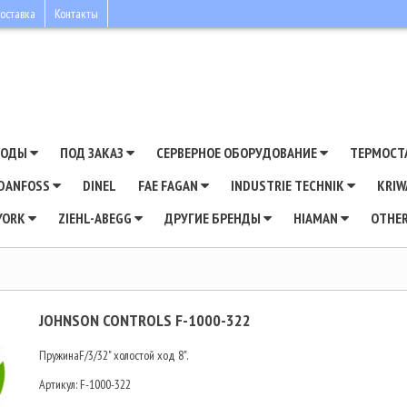
оставка
Контакты
ВОДЫ
ПОД ЗАКАЗ
СЕРВЕРНОЕ ОБОРУДОВАНИЕ
ТЕРМОСТ
DANFOSS
DINEL
FAE FAGAN
INDUSTRIE TECHNIK
KRI
YORK
ZIEHL-ABEGG
ДРУГИЕ БРЕНДЫ
HIAMAN
OTHE
JOHNSON CONTROLS F-1000-322
ПружинаF/3/32" холостой ход 8".
Артикул:
F-1000-322