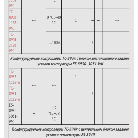
1152-
°C
WK
TC-
8903-
0 °С...+40
---
1
---
---
---
1183-
°C
WK
TC-
8901-
0…100%
---
2
---
---
2183-
WK
Конфигурируемые контроллеры ТС-893х с блоком дистанционного задания
уставки температуры ES-8930-
3031-WK
TC-
8933-
1
---
---
---
1112-W
---
---
TC-
8931-
---
2
---
---
2112-W
ES-
+12
8930-
+
°С...+28
---
---
---
---
3031-
°C
WK
К
онфигурируемые контроллеры ТС-894х с центральным блоком задания
уставки температуры ES-8940