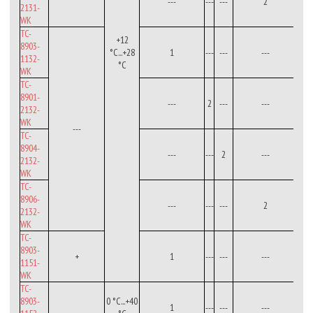
---
---
---
2
2131-
WK
TC-
+12
8903-
°С...+28
1
---
---
---
1132-
°C
WK
TC-
8901-
---
2
---
---
2132-
WK
---
TC-
8904-
---
---
2
---
2132-
WK
TC-
8906-
---
---
---
2
2132-
WK
TC-
8903-
+
1
---
---
---
1151-
WK
TC-
8903-
0 °С...+40
1
---
---
---