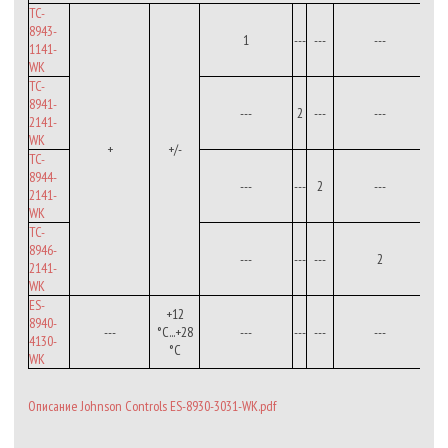
TC-
8943-
1
---
---
---
1141-
WK
TC-
8941-
---
2
---
---
2141-
WK
+
+/-
TC-
8944-
---
---
2
---
2141-
WK
TC-
8946-
---
---
---
2
2141-
WK
ES-
+12
8940-
---
°С...+28
---
---
---
---
4130-
°C
WK
Описание Johnson Controls ES-8930-3031-WK.pdf