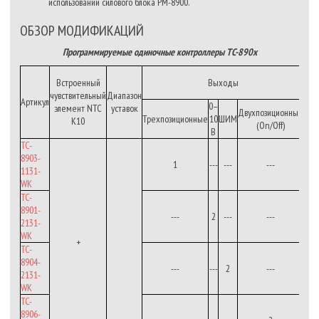
использовании силового блока РМ-8900.
ОБЗОР МОДИФИКАЦИЙ
Программируемые одиночные контроллеры TC-890x
Встроенный
Выходы
чувствительный
Диапазон
Артикул
0–
элемент NTC
уставок
Двухпозиционные
Трехпозиционные
10
ШИМ
K10
(On/Off)
В
TC-
8903-
1
---
---
---
1131-
WK
TC-
8901-
---
2
---
---
2131-
WK
+
TC-
8904-
---
---
2
---
2131-
WK
TC-
8906-