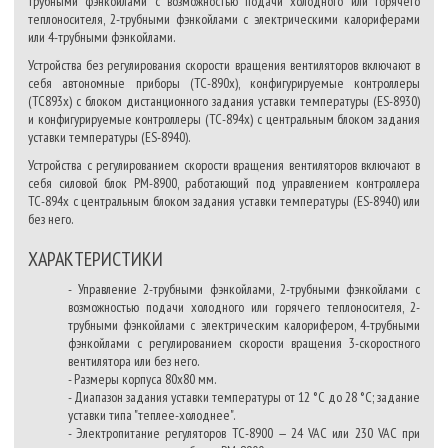
трубными фэнкойлами с возможностью подачи холодного или горячего
теплоносителя, 2-трубными фэнкойлами с электрическими калориферами
или 4-трубными фэнкойлами.
Устройства без регулирования скорости вращения вентиляторов включают в
себя автономные приборы (ТС-890х), конфигурируемые контроллеры
(ТС893х) с блоком дистанционного задания уставки температуры (ES-8930)
и конфигурируемые контроллеры (ТС-894х) с центральным блоком задания
уставки температуры (ES-8940).
Устройства с регулированием скорости вращения вентиляторов включают в
себя силовой блок РМ-8900, работающий под управлением контроллера
ТС-894x с центральным блоком задания уставки температуры (ES-8940) или
без него.
ХАРАКТЕРИСТИКИ
- Управление 2-трубными фэнкойлами, 2-трубными фэнкойлами с
возможностью подачи холодного или горячего теплоносителя, 2-
трубными фэнкойлами с электрическим калорифером, 4-трубными
фэнкойлами с регулированием скорости вращения 3-скоростного
вентилятора или без него.
- Размеры корпуса 80х80 мм.
- Диапазон задания уставки температуры от 12 °С до 28 °С; задание
уставки типа "теплее-холоднее".
- Электропитание регуляторов ТС-8900 — 24 VAC или 230 VAC при