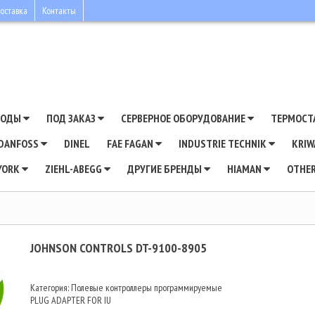
оставка
Контакты
ВОДЫ
ПОД ЗАКАЗ
СЕРВЕРНОЕ ОБОРУДОВАНИЕ
ТЕРМОСТ
DANFOSS
DINEL
FAE FAGAN
INDUSTRIE TECHNIK
KRI
YORK
ZIEHL-ABEGG
ДРУГИЕ БРЕНДЫ
HIAMAN
OTHE
JOHNSON CONTROLS DT-9100-8905
Категория: Полевые контроллеры программируемые
PLUG ADAPTER FOR IU