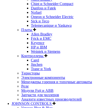
Chint и Schneider Compact
Danfoss и Fatek
Nofuel
Omron и Schneider Electric
Sick и Teco
Telemecanique и Yaskawa
Платы
Allen Bradley
Frick и EMC
Keyence
HP и IBM
Weintek и Siemens
Контроллеры
Carel
Jinchen
Trane и York
Тиристоры
Электронные компоненты
Менеджеры горения и топочные автоматы
Реле
Модули Fuji и ABB
Запчасти для чиллеров
Аналоги известных производителей
JOHNSON CONTROLS
Verasys Plug & Play