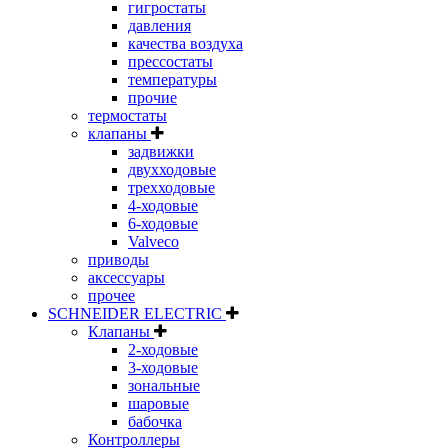
гигростаты
давления
качества воздуха
прессостаты
температуры
прочие
термостаты
клапаны
задвижки
двухходовые
трехходовые
4-ходовые
6-ходовые
Valveco
приводы
аксессуары
прочее
SCHNEIDER ELECTRIC
Клапаны
2-ходовые
3-ходовые
зональные
шаровые
бабочка
Контроллеры