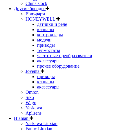
China stock
Другие бренды
Ebm-papst
HONEYWELL
датчики и реле
клапаны
контроллеры
модули
приводы
термостаты
частотные преобразователи
аксессуары
прочее оборудование
Joventa
приводы
клапаны
аксессуары
Omron
Siko
Wago
Yaskawa
Aplisens
Hiaman
Yaskawa Liuxian
Fanuc Liuxian