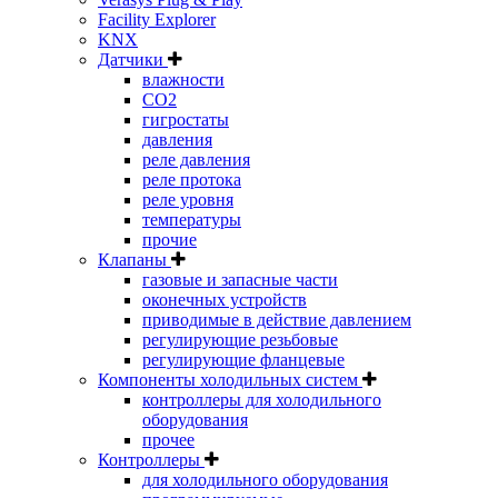
Facility Explorer
KNX
Датчики
влажности
CO2
гигростаты
давления
реле давления
реле протока
реле уровня
температуры
прочие
Клапаны
газовые и запасные части
оконечных устройств
приводимые в действие давлением
регулирующие резьбовые
регулирующие фланцевые
Компоненты холодильных систем
контроллеры для холодильного
оборудования
прочее
Контроллеры
для холодильного оборудования