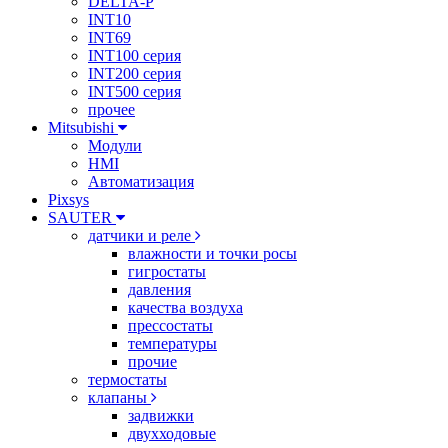
DELTA-P
INT10
INT69
INT100 серия
INT200 серия
INT500 серия
прочее
Mitsubishi
Модули
HMI
Автоматизация
Pixsys
SAUTER
датчики и реле
влажности и точки росы
гигростаты
давления
качества воздуха
прессостаты
температуры
прочие
термостаты
клапаны
задвижки
двухходовые