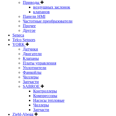
Приводы
воздушных заслонок
клапанов
Панели HMI
Частотные преобразователи
Прочее
Другое
Seneca
Telco Sensors
YORK
Датчики
Двигатели
Клапаны
Платы управления
Уплотнители
Фанкойлы
Чиллеры
Запчасти
SABROE
Контроллеры
Компрессоры
Насосы тепловые
Чиллеры
Запчасти
Ziehl-Abegg