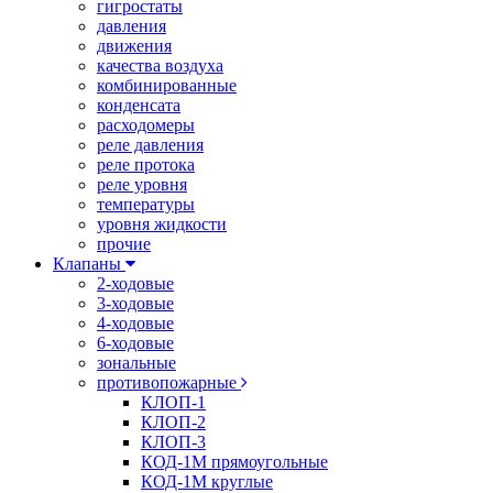
гигростаты
давления
движения
качества воздуха
комбинированные
конденсата
расходомеры
реле давления
реле протока
реле уровня
температуры
уровня жидкости
прочие
Клапаны
2-ходовые
3-ходовые
4-ходовые
6-ходовые
зональные
противопожарные
КЛОП-1
КЛОП-2
КЛОП-3
КОД-1М прямоугольные
КОД-1М круглые