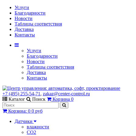
Услуги
Благодарности
Новости
Таблицы соответствия
Доставка
Контакты
Услуги
Благодарности
Новости
Таблицы соответствия
Доставка
Контакты
+7 (495) 255-54-71
,
zakaz@center-control.ru
Каталог
Поиск
Корзина
0
Корзина
:
0
0 руб
Датчики
влажности
CO2