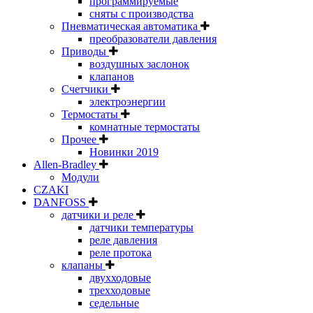
программируемые
сняты с производства
Пневматическая автоматика
преобразователи давления
Приводы
воздушных заслонок
клапанов
Счетчики
электроэнергии
Термостаты
комнатные термостаты
Прочее
Новинки 2019
Allen-Bradley
Модули
CZAKI
DANFOSS
датчики и реле
датчики температуры
реле давления
реле протока
клапаны
двухходовые
трехходовые
седельные