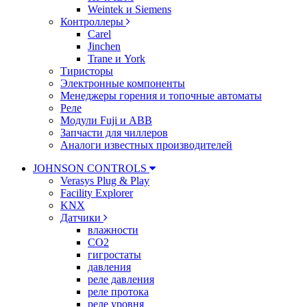
Weintek и Siemens
Контроллеры
Carel
Jinchen
Trane и York
Тиристоры
Электронные компоненты
Менеджеры горения и топочные автоматы
Реле
Модули Fuji и ABB
Запчасти для чиллеров
Аналоги известных производителей
JOHNSON CONTROLS
Verasys Plug & Play
Facility Explorer
KNX
Датчики
влажности
CO2
гигростаты
давления
реле давления
реле протока
реле уровня