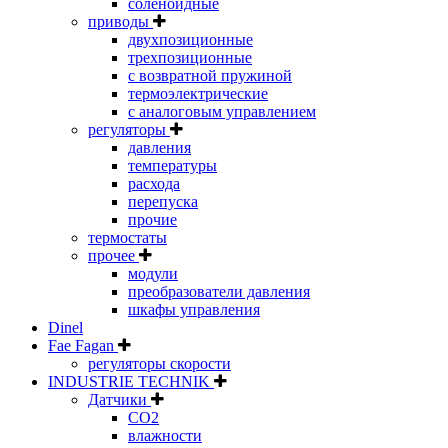
соленоидные
приводы
двухпозиционные
трехпозиционные
с возвратной пружиной
термоэлектрические
с аналоговым управлением
регуляторы
давления
температуры
расхода
перепуска
прочие
термостаты
прочее
модули
преобразователи давления
шкафы управления
Dinel
Fae Fagan
регуляторы скорости
INDUSTRIE TECHNIK
Датчики
CO2
влажности