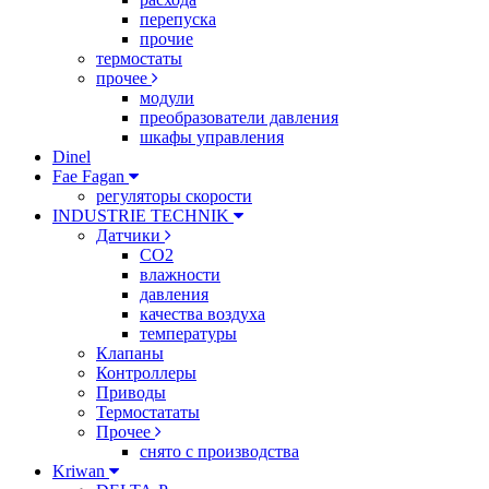
перепуска
прочие
термостаты
прочее
модули
преобразователи давления
шкафы управления
Dinel
Fae Fagan
регуляторы скорости
INDUSTRIE TECHNIK
Датчики
CO2
влажности
давления
качества воздуха
температуры
Клапаны
Контроллеры
Приводы
Термостататы
Прочее
снято с производства
Kriwan