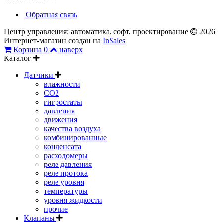
Обратная связь
Центр управления: автоматика, софт, проектирование
2026
Интернет-магазин создан на
InSales
Корзина
0
наверх
Каталог
Датчики
влажности
CO2
гигростаты
давления
движения
качества воздуха
комбинированные
конденсата
расходомеры
реле давления
реле протока
реле уровня
температуры
уровня жидкости
прочие
Клапаны