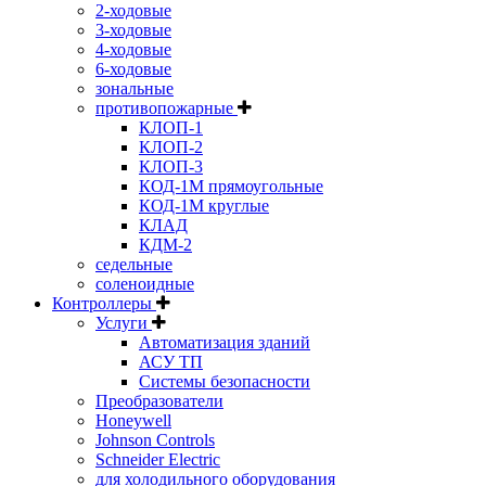
2-ходовые
3-ходовые
4-ходовые
6-ходовые
зональные
противопожарные
КЛОП-1
КЛОП-2
КЛОП-3
КОД-1М прямоугольные
КОД-1М круглые
КЛАД
КДМ-2
седельные
соленоидные
Контроллеры
Услуги
Автоматизация зданий
АСУ ТП
Системы безопасности
Преобразователи
Honeywell
Johnson Controls
Schneider Electric
для холодильного оборудования