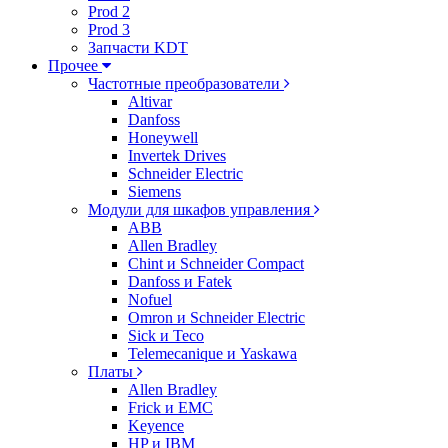
Prod 2
Prod 3
Запчасти KDT
Прочее
Частотные преобразователи
Altivar
Danfoss
Honeywell
Invertek Drives
Schneider Electric
Siemens
Модули для шкафов управления
ABB
Allen Bradley
Chint и Schneider Compact
Danfoss и Fatek
Nofuel
Omron и Schneider Electric
Sick и Teco
Telemecanique и Yaskawa
Платы
Allen Bradley
Frick и EMC
Keyence
HP и IBM