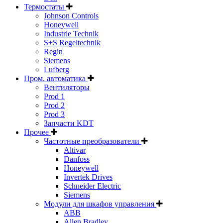
Термостаты
Johnson Controls
Honeywell
Industrie Technik
S+S Regeltechnik
Regin
Siemens
Lufberg
Пром. автоматика
Вентиляторы
Prod 1
Prod 2
Prod 3
Запчасти KDT
Прочее
Частотные преобразователи
Altivar
Danfoss
Honeywell
Invertek Drives
Schneider Electric
Siemens
Модули для шкафов управления
ABB
Allen Bradley