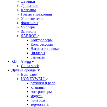
Датчики
Двигатели
Клапаны
Платы управления
Уплотнители
Фанкойлы
Чиллеры
Запчасти
SABROE
Контроллеры
Компрессоры
Насосы тепловые
Чиллеры
Запчасти
Ziehl-Abegg
China stock
Другие бренды
Ebm-papst
HONEYWELL
датчики и реле
клапаны
контроллеры
модули
приводы
термостаты