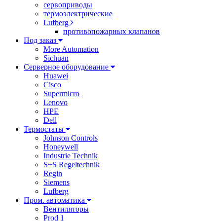
сервоприводы
термоэлектрические
Lufberg
противопожарных клапанов
Под заказ
More Automation
Sichuan
Серверное оборудование
Huawei
Cisco
Supermicro
Lenovo
HPE
Dell
Термостаты
Johnson Controls
Honeywell
Industrie Technik
S+S Regeltechnik
Regin
Siemens
Lufberg
Пром. автоматика
Вентиляторы
Prod 1