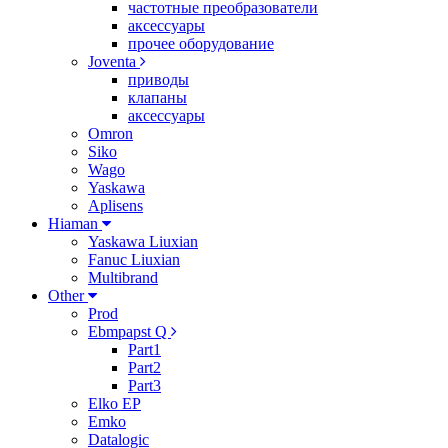
частотные преобразователи
аксессуары
прочее оборудование
Joventa
приводы
клапаны
аксессуары
Omron
Siko
Wago
Yaskawa
Aplisens
Hiaman
Yaskawa Liuxian
Fanuc Liuxian
Multibrand
Other
Prod
Ebmpapst Q
Part1
Part2
Part3
Elko EP
Emko
Datalogic