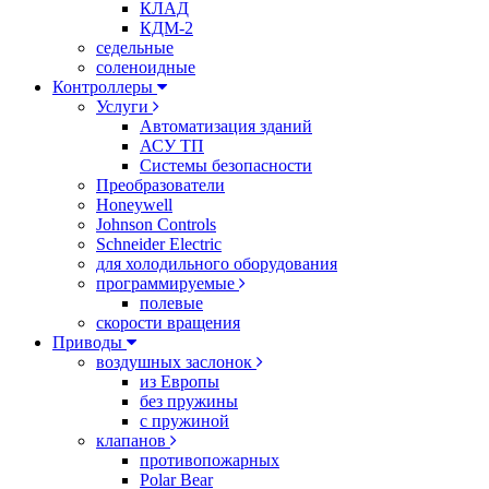
КЛАД
КДМ-2
седельные
соленоидные
Контроллеры
Услуги
Автоматизация зданий
АСУ ТП
Системы безопасности
Преобразователи
Honeywell
Johnson Controls
Schneider Electric
для холодильного оборудования
программируемые
полевые
скорости вращения
Приводы
воздушных заслонок
из Европы
без пружины
с пружиной
клапанов
противопожарных
Polar Bear