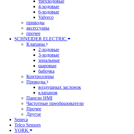
трехходовые
4-ходовые
6-ходовые
Valveco
приводы
аксессуары
прочее
SCHNEIDER ELECTRIC
Клапаны
2-ходовые
3-ходовые
зональные
шаровые
бабочка
Контроллеры
Приводы
воздушных заслонок
клапанов
Панели HMI
Частотные преобразователи
Прочее
Другое
Seneca
Telco Sensors
YORK