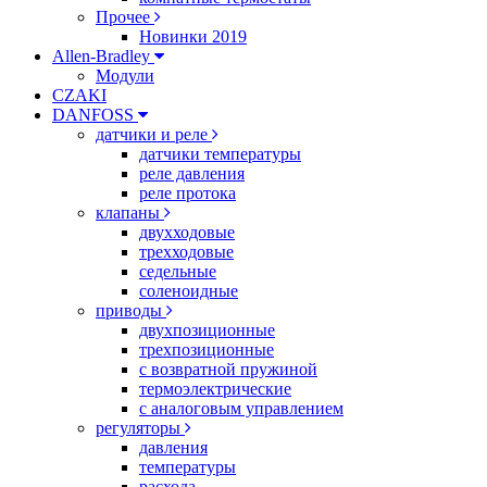
Прочее
Новинки 2019
Allen-Bradley
Модули
CZAKI
DANFOSS
датчики и реле
датчики температуры
реле давления
реле протока
клапаны
двухходовые
трехходовые
седельные
соленоидные
приводы
двухпозиционные
трехпозиционные
с возвратной пружиной
термоэлектрические
с аналоговым управлением
регуляторы
давления
температуры
расхода