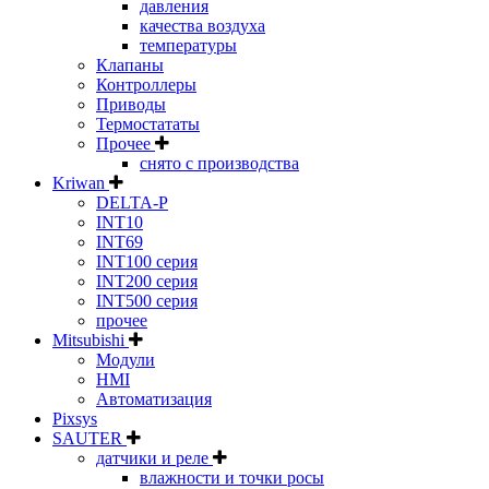
давления
качества воздуха
температуры
Клапаны
Контроллеры
Приводы
Термостататы
Прочее
снято с производства
Kriwan
DELTA-P
INT10
INT69
INT100 серия
INT200 серия
INT500 серия
прочее
Mitsubishi
Модули
HMI
Автоматизация
Pixsys
SAUTER
датчики и реле
влажности и точки росы