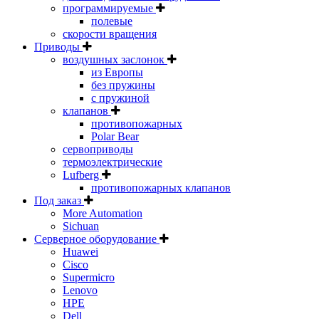
программируемые
полевые
скорости вращения
Приводы
воздушных заслонок
из Европы
без пружины
с пружиной
клапанов
противопожарных
Polar Bear
сервоприводы
термоэлектрические
Lufberg
противопожарных клапанов
Под заказ
More Automation
Sichuan
Серверное оборудование
Huawei
Cisco
Supermicro
Lenovo
HPE
Dell