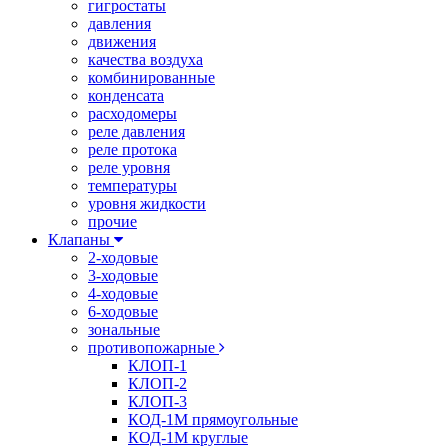
гигростаты
давления
движения
качества воздуха
комбинированные
конденсата
расходомеры
реле давления
реле протока
реле уровня
температуры
уровня жидкости
прочие
Клапаны
2-ходовые
3-ходовые
4-ходовые
6-ходовые
зональные
противопожарные
КЛОП-1
КЛОП-2
КЛОП-3
КОД-1М прямоугольные
КОД-1М круглые