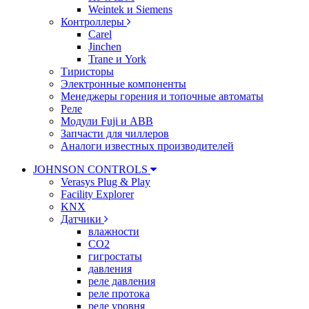
Weintek и Siemens
Контроллеры
Carel
Jinchen
Trane и York
Тиристоры
Электронные компоненты
Менеджеры горения и топочные автоматы
Реле
Модули Fuji и ABB
Запчасти для чиллеров
Аналоги известных производителей
JOHNSON CONTROLS
Verasys Plug & Play
Facility Explorer
KNX
Датчики
влажности
CO2
гигростаты
давления
реле давления
реле протока
реле уровня