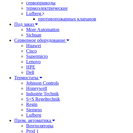
сервоприводы
термоэлектрические
Lufberg
противопожарных клапанов
Под заказ
More Automation
Sichuan
Серверное оборудование
Huawei
Cisco
Supermicro
Lenovo
HPE
Dell
Термостаты
Johnson Controls
Honeywell
Industrie Technik
S+S Regeltechnik
Regin
Siemens
Lufberg
Пром. автоматика
Вентиляторы
Prod 1