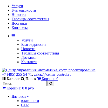
Услуги
Благодарности
Новости
Таблицы соответствия
Доставка
Контакты
Услуги
Благодарности
Новости
Таблицы соответствия
Доставка
Контакты
+7 (495) 255-54-71
,
zakaz@center-control.ru
Каталог
Поиск
Корзина
0
Корзина
:
0
0 руб
Датчики
влажности
CO2