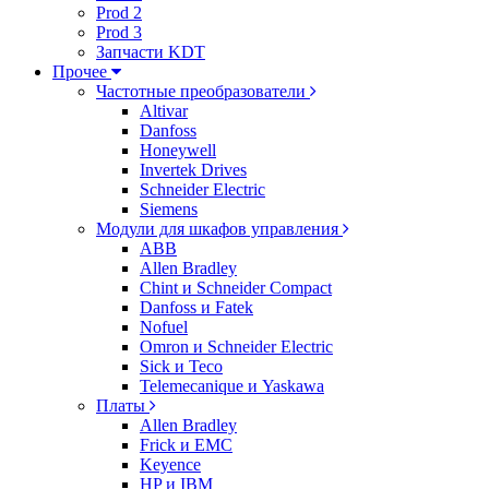
Prod 2
Prod 3
Запчасти KDT
Прочее
Частотные преобразователи
Altivar
Danfoss
Honeywell
Invertek Drives
Schneider Electric
Siemens
Модули для шкафов управления
ABB
Allen Bradley
Chint и Schneider Compact
Danfoss и Fatek
Nofuel
Omron и Schneider Electric
Sick и Teco
Telemecanique и Yaskawa
Платы
Allen Bradley
Frick и EMC
Keyence
HP и IBM