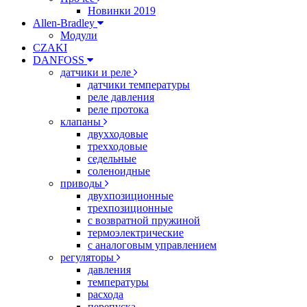
Новинки 2019
Allen-Bradley
Модули
CZAKI
DANFOSS
датчики и реле
датчики температуры
реле давления
реле протока
клапаны
двухходовые
трехходовые
седельные
соленоидные
приводы
двухпозиционные
трехпозиционные
с возвратной пружиной
термоэлектрические
с аналоговым управлением
регуляторы
давления
температуры
расхода
перепуска