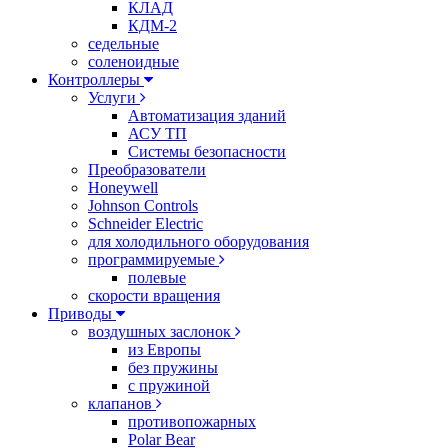
КЛАД
КДМ-2
седельные
соленоидные
Контроллеры
Услуги
Автоматизация зданий
АСУ ТП
Системы безопасности
Преобразователи
Honeywell
Johnson Controls
Schneider Electric
для холодильного оборудования
программируемые
полевые
скорости вращения
Приводы
воздушных заслонок
из Европы
без пружины
с пружиной
клапанов
противопожарных
Polar Bear