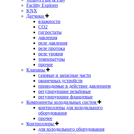
Facility Explorer
KNX
Датчики
влажности
CO2
гигростаты
давления
реле давления
реле протока
реле уровня
температуры
прочие
Клапаны
газовые и запасные части
оконечных устройств
приводимые в действие давлением
регулирующие резьбовые
регулирующие фланцевые
Компоненты холодильных систем
контроллеры для холодильного
оборудования
прочее
Контроллеры
для холодильного оборудования