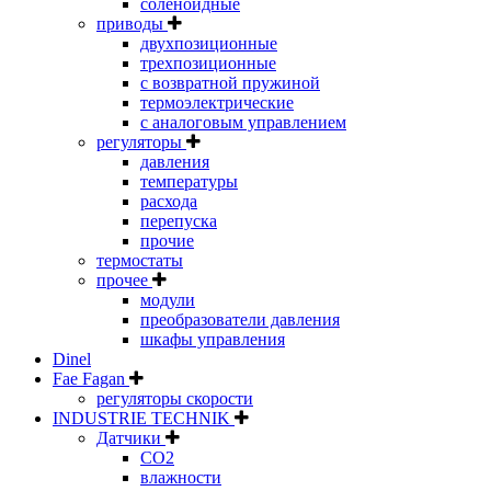
соленоидные
приводы
двухпозиционные
трехпозиционные
с возвратной пружиной
термоэлектрические
с аналоговым управлением
регуляторы
давления
температуры
расхода
перепуска
прочие
термостаты
прочее
модули
преобразователи давления
шкафы управления
Dinel
Fae Fagan
регуляторы скорости
INDUSTRIE TECHNIK
Датчики
CO2
влажности