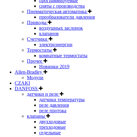
программируемые
сняты с производства
Пневматическая автоматика
преобразователи давления
Приводы
воздушных заслонок
клапанов
Счетчики
электроэнергии
Термостаты
комнатные термостаты
Прочее
Новинки 2019
Allen-Bradley
Модули
CZAKI
DANFOSS
датчики и реле
датчики температуры
реле давления
реле протока
клапаны
двухходовые
трехходовые
седельные