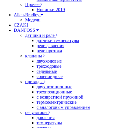
Прочее
Новинки 2019
Allen-Bradley
Модули
CZAKI
DANFOSS
датчики и реле
датчики температуры
реле давления
реле протока
клапаны
двухходовые
трехходовые
седельные
соленоидные
приводы
двухпозиционные
трехпозиционные
с возвратной пружиной
термоэлектрические
с аналоговым управлением
регуляторы
давления
температуры
расхода