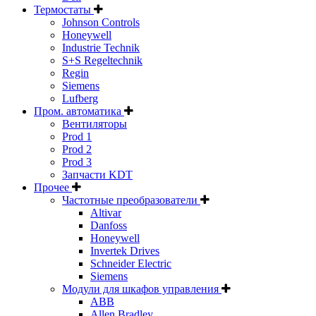
Термостаты
Johnson Controls
Honeywell
Industrie Technik
S+S Regeltechnik
Regin
Siemens
Lufberg
Пром. автоматика
Вентиляторы
Prod 1
Prod 2
Prod 3
Запчасти KDT
Прочее
Частотные преобразователи
Altivar
Danfoss
Honeywell
Invertek Drives
Schneider Electric
Siemens
Модули для шкафов управления
ABB
Allen Bradley