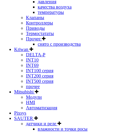
давления
качества воздуха
температуры
Клапаны
Контроллеры
Приводы
Термостататы
Прочее
снято с производства
Kriwan
DELTA-P
INT10
INT69
INT100 серия
INT200 серия
INT500 серия
прочее
Mitsubishi
Модули
HMI
Автоматизация
Pixsys
SAUTER
датчики и реле
влажности и точки росы