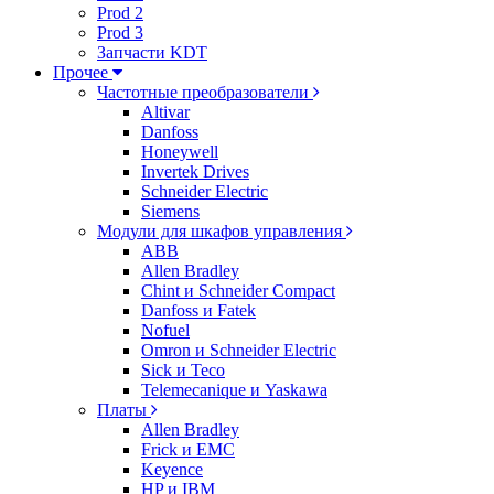
Prod 2
Prod 3
Запчасти KDT
Прочее
Частотные преобразователи
Altivar
Danfoss
Honeywell
Invertek Drives
Schneider Electric
Siemens
Модули для шкафов управления
ABB
Allen Bradley
Chint и Schneider Compact
Danfoss и Fatek
Nofuel
Omron и Schneider Electric
Sick и Teco
Telemecanique и Yaskawa
Платы
Allen Bradley
Frick и EMC
Keyence
HP и IBM