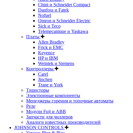
Chint и Schneider Compact
Danfoss и Fatek
Nofuel
Omron и Schneider Electric
Sick и Teco
Telemecanique и Yaskawa
Платы
Allen Bradley
Frick и EMC
Keyence
HP и IBM
Weintek и Siemens
Контроллеры
Carel
Jinchen
Trane и York
Тиристоры
Электронные компоненты
Менеджеры горения и топочные автоматы
Реле
Модули Fuji и ABB
Запчасти для чиллеров
Аналоги известных производителей
JOHNSON CONTROLS
Verasys Plug & Play