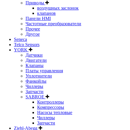
Приводы
воздушных заслонок
клапанов
Панели HMI
Частотные преобразователи
Прочее
Другое
Seneca
Telco Sensors
YORK
Датчики
Двигатели
Клапаны
Платы управления
Уплотнители
Фанкойлы
Чиллеры
Запчасти
SABROE
Контроллеры
Компрессоры
Насосы тепловые
Чиллеры
Запчасти
Ziehl-Abegg