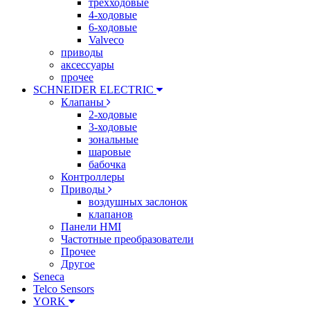
трехходовые
4-ходовые
6-ходовые
Valveco
приводы
аксессуары
прочее
SCHNEIDER ELECTRIC
Клапаны
2-ходовые
3-ходовые
зональные
шаровые
бабочка
Контроллеры
Приводы
воздушных заслонок
клапанов
Панели HMI
Частотные преобразователи
Прочее
Другое
Seneca
Telco Sensors
YORK