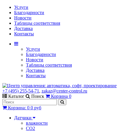
Услуги
Благодарности
Новости
Таблицы соответствия
Доставка
Контакты
Услуги
Благодарности
Новости
Таблицы соответствия
Доставка
Контакты
+7 (495) 255-54-71
,
zakaz@center-control.ru
Каталог
Поиск
Корзина
0
Корзина
:
0
0 руб
Датчики
влажности
CO2