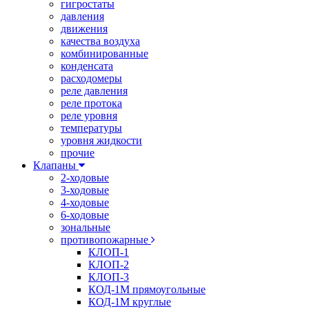
гигростаты
давления
движения
качества воздуха
комбинированные
конденсата
расходомеры
реле давления
реле протока
реле уровня
температуры
уровня жидкости
прочие
Клапаны
2-ходовые
3-ходовые
4-ходовые
6-ходовые
зональные
противопожарные
КЛОП-1
КЛОП-2
КЛОП-3
КОД-1М прямоугольные
КОД-1М круглые