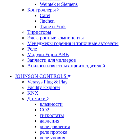
Weintek и Siemens
Контроллеры
Carel
Jinchen
Trane и York
Тиристоры
Электронные компоненты
Менеджеры горения и топочные автоматы
Реле
Модули Fuji и ABB
Запчасти для чиллеров
Аналоги известных производителей
JOHNSON CONTROLS
Verasys Plug & Play
Facility Explorer
KNX
Датчики
влажности
CO2
гигростаты
давления
реле давления
реле протока
реле уровня