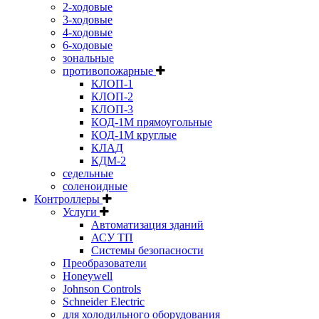
2-ходовые
3-ходовые
4-ходовые
6-ходовые
зональные
противопожарные
КЛОП-1
КЛОП-2
КЛОП-3
КОД-1М прямоугольные
КОД-1М круглые
КЛАД
КДМ-2
седельные
соленоидные
Контроллеры
Услуги
Автоматизация зданий
АСУ ТП
Системы безопасности
Преобразователи
Honeywell
Johnson Controls
Schneider Electric
для холодильного оборудования