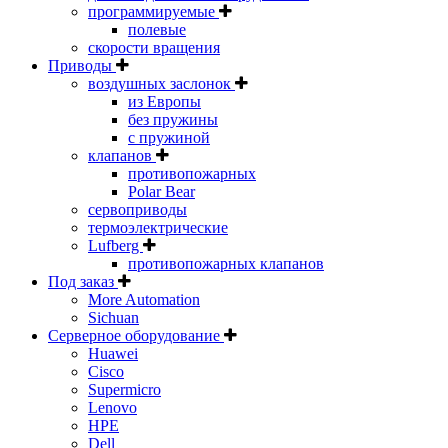
программируемые
полевые
скорости вращения
Приводы
воздушных заслонок
из Европы
без пружины
с пружиной
клапанов
противопожарных
Polar Bear
сервоприводы
термоэлектрические
Lufberg
противопожарных клапанов
Под заказ
More Automation
Sichuan
Серверное оборудование
Huawei
Cisco
Supermicro
Lenovo
HPE
Dell