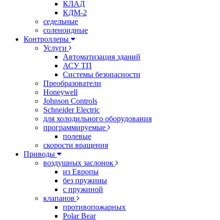
КЛАД
КДМ-2
седельные
соленоидные
Контроллеры
Услуги
Автоматизация зданий
АСУ ТП
Системы безопасности
Преобразователи
Honeywell
Johnson Controls
Schneider Electric
для холодильного оборудования
программируемые
полевые
скорости вращения
Приводы
воздушных заслонок
из Европы
без пружины
с пружиной
клапанов
противопожарных
Polar Bear