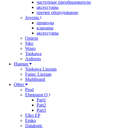
частотные преобразователи
аксессуары
прочее оборудование
Joventa
приводы
клапаны
аксессуары
Omron
Siko
Wago
Yaskawa
Aplisens
Hiaman
Yaskawa Liuxian
Fanuc Liuxian
Multibrand
Other
Prod
Ebmpapst Q
Part1
Part2
Part3
Elko EP
Emko
Datalogic