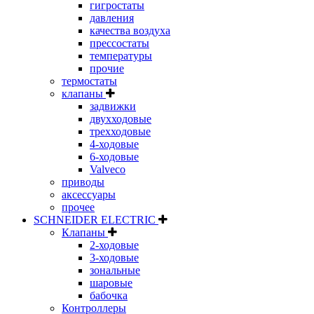
гигростаты
давления
качества воздуха
прессостаты
температуры
прочие
термостаты
клапаны
задвижки
двухходовые
трехходовые
4-ходовые
6-ходовые
Valveco
приводы
аксессуары
прочее
SCHNEIDER ELECTRIC
Клапаны
2-ходовые
3-ходовые
зональные
шаровые
бабочка
Контроллеры