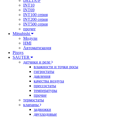
DELTA-P
INT10
INT69
INT100 серия
INT200 серия
INT500 серия
прочее
Mitsubishi
Модули
HMI
Автоматизация
Pixsys
SAUTER
датчики и реле
влажности и точки росы
гигростаты
давления
качества воздуха
прессостаты
температуры
прочие
термостаты
клапаны
задвижки
двухходовые