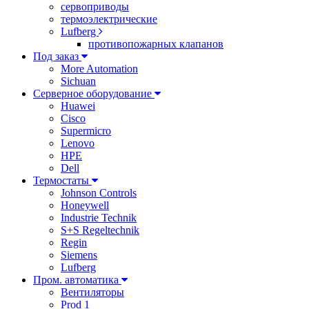
сервоприводы
термоэлектрические
Lufberg
противопожарных клапанов
Под заказ
More Automation
Sichuan
Серверное оборудование
Huawei
Cisco
Supermicro
Lenovo
HPE
Dell
Термостаты
Johnson Controls
Honeywell
Industrie Technik
S+S Regeltechnik
Regin
Siemens
Lufberg
Пром. автоматика
Вентиляторы
Prod 1