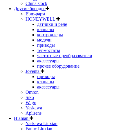
China stock
Другие бренды
Ebm-papst
HONEYWELL
датчики и реле
клапаны
контроллеры
модули
приводы
термостаты
частотные преобразователи
аксессуары
прочее оборудование
Joventa
приводы
клапаны
аксессуары
Omron
Siko
Wago
Yaskawa
Aplisens
Hiaman
Yaskawa Liuxian
Fanuc Liuxian