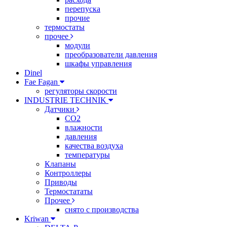
перепуска
прочие
термостаты
прочее
модули
преобразователи давления
шкафы управления
Dinel
Fae Fagan
регуляторы скорости
INDUSTRIE TECHNIK
Датчики
CO2
влажности
давления
качества воздуха
температуры
Клапаны
Контроллеры
Приводы
Термостататы
Прочее
снято с производства
Kriwan