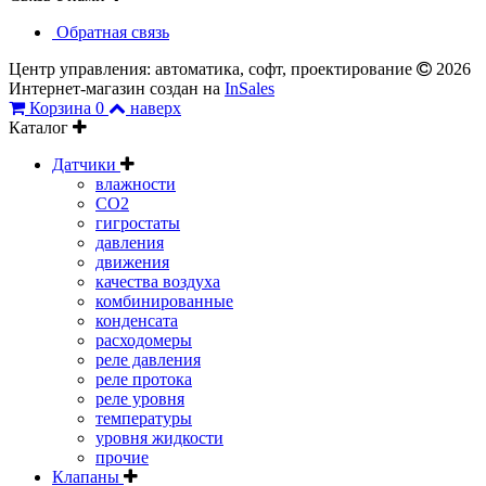
Обратная связь
Центр управления: автоматика, софт, проектирование
2026
Интернет-магазин создан на
InSales
Корзина
0
наверх
Каталог
Датчики
влажности
CO2
гигростаты
давления
движения
качества воздуха
комбинированные
конденсата
расходомеры
реле давления
реле протока
реле уровня
температуры
уровня жидкости
прочие
Клапаны