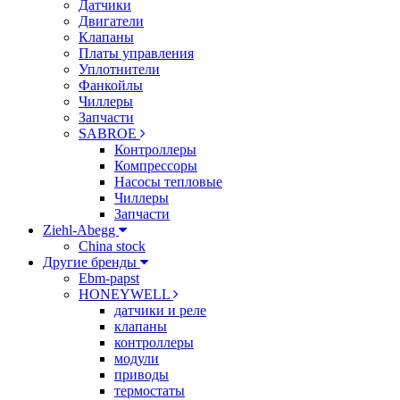
Датчики
Двигатели
Клапаны
Платы управления
Уплотнители
Фанкойлы
Чиллеры
Запчасти
SABROE
Контроллеры
Компрессоры
Насосы тепловые
Чиллеры
Запчасти
Ziehl-Abegg
China stock
Другие бренды
Ebm-papst
HONEYWELL
датчики и реле
клапаны
контроллеры
модули
приводы
термостаты