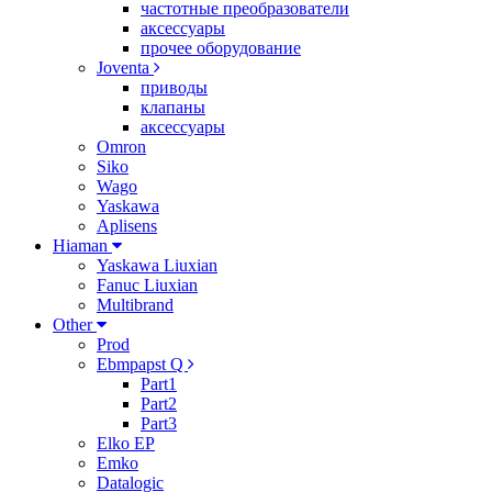
частотные преобразователи
аксессуары
прочее оборудование
Joventa
приводы
клапаны
аксессуары
Omron
Siko
Wago
Yaskawa
Aplisens
Hiaman
Yaskawa Liuxian
Fanuc Liuxian
Multibrand
Other
Prod
Ebmpapst Q
Part1
Part2
Part3
Elko EP
Emko
Datalogic