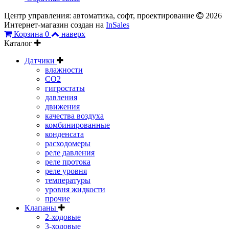
Центр управления: автоматика, софт, проектирование
2026
Интернет-магазин создан на
InSales
Корзина
0
наверх
Каталог
Датчики
влажности
CO2
гигростаты
давления
движения
качества воздуха
комбинированные
конденсата
расходомеры
реле давления
реле протока
реле уровня
температуры
уровня жидкости
прочие
Клапаны
2-ходовые
3-ходовые