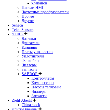
клапанов
Панели HMI
Частотные преобразователи
Прочее
Другое
Seneca
Telco Sensors
YORK
Датчики
Двигатели
Клапаны
Платы управления
Уплотнители
Фанкойлы
Чиллеры
Запчасти
SABROE
Контроллеры
Компрессоры
Насосы тепловые
Чиллеры
Запчасти
Ziehl-Abegg
China stock
Другие бренды