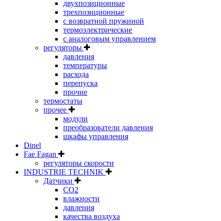
двухпозиционные
трехпозиционные
с возвратной пружиной
термоэлектрические
с аналоговым управлением
регуляторы
давления
температуры
расхода
перепуска
прочие
термостаты
прочее
модули
преобразователи давления
шкафы управления
Dinel
Fae Fagan
регуляторы скорости
INDUSTRIE TECHNIK
Датчики
CO2
влажности
давления
качества воздуха