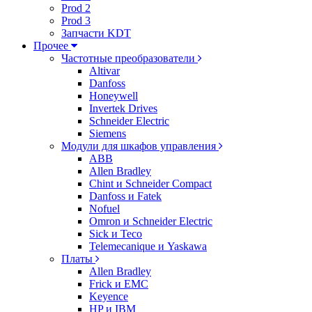
Prod 2
Prod 3
Запчасти KDT
Прочее
Частотные преобразователи
Altivar
Danfoss
Honeywell
Invertek Drives
Schneider Electric
Siemens
Модули для шкафов управления
ABB
Allen Bradley
Chint и Schneider Compact
Danfoss и Fatek
Nofuel
Omron и Schneider Electric
Sick и Teco
Telemecanique и Yaskawa
Платы
Allen Bradley
Frick и EMC
Keyence
HP и IBM