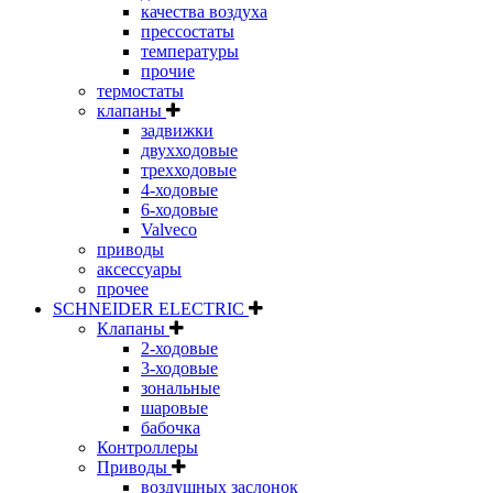
качества воздуха
прессостаты
температуры
прочие
термостаты
клапаны
задвижки
двухходовые
трехходовые
4-ходовые
6-ходовые
Valveco
приводы
аксессуары
прочее
SCHNEIDER ELECTRIC
Клапаны
2-ходовые
3-ходовые
зональные
шаровые
бабочка
Контроллеры
Приводы
воздушных заслонок