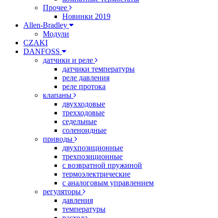
Прочее
Новинки 2019
Allen-Bradley
Модули
CZAKI
DANFOSS
датчики и реле
датчики температуры
реле давления
реле протока
клапаны
двухходовые
трехходовые
седельные
соленоидные
приводы
двухпозиционные
трехпозиционные
с возвратной пружиной
термоэлектрические
с аналоговым управлением
регуляторы
давления
температуры
расхода