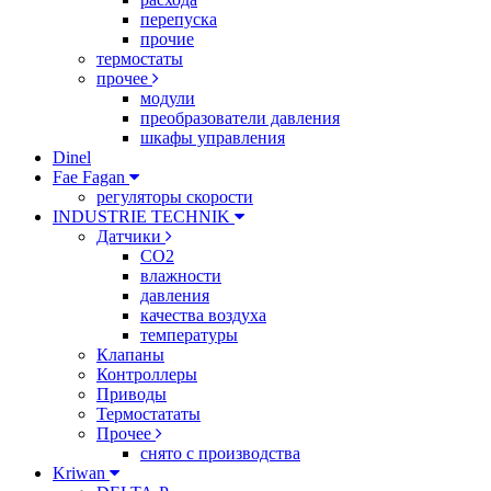
перепуска
прочие
термостаты
прочее
модули
преобразователи давления
шкафы управления
Dinel
Fae Fagan
регуляторы скорости
INDUSTRIE TECHNIK
Датчики
CO2
влажности
давления
качества воздуха
температуры
Клапаны
Контроллеры
Приводы
Термостататы
Прочее
снято с производства
Kriwan