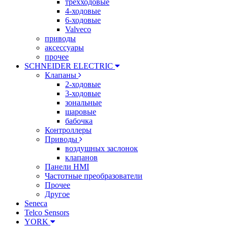
трехходовые
4-ходовые
6-ходовые
Valveco
приводы
аксессуары
прочее
SCHNEIDER ELECTRIC
Клапаны
2-ходовые
3-ходовые
зональные
шаровые
бабочка
Контроллеры
Приводы
воздушных заслонок
клапанов
Панели HMI
Частотные преобразователи
Прочее
Другое
Seneca
Telco Sensors
YORK