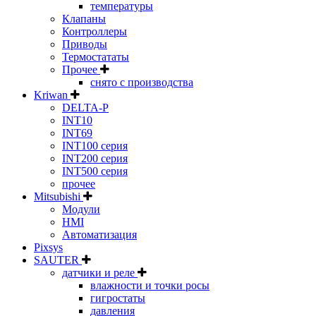
температуры
Клапаны
Контроллеры
Приводы
Термостататы
Прочее
снято с производства
Kriwan
DELTA-P
INT10
INT69
INT100 серия
INT200 серия
INT500 серия
прочее
Mitsubishi
Модули
HMI
Автоматизация
Pixsys
SAUTER
датчики и реле
влажности и точки росы
гигростаты
давления