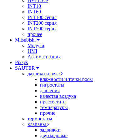
DELTA-P
INT10
INT69
INT100 серия
INT200 серия
INT500 серия
прочее
Mitsubishi
Модули
HMI
Автоматизация
Pixsys
SAUTER
датчики и реле
влажности и точки росы
гигростаты
давления
качества воздуха
прессостаты
температуры
прочие
термостаты
клапаны
задвижки
двухходовые