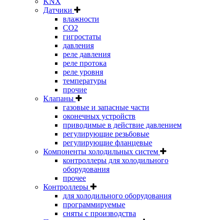
KNX
Датчики
влажности
CO2
гигростаты
давления
реле давления
реле протока
реле уровня
температуры
прочие
Клапаны
газовые и запасные части
оконечных устройств
приводимые в действие давлением
регулирующие резьбовые
регулирующие фланцевые
Компоненты холодильных систем
контроллеры для холодильного
оборудования
прочее
Контроллеры
для холодильного оборудования
программируемые
сняты с производства