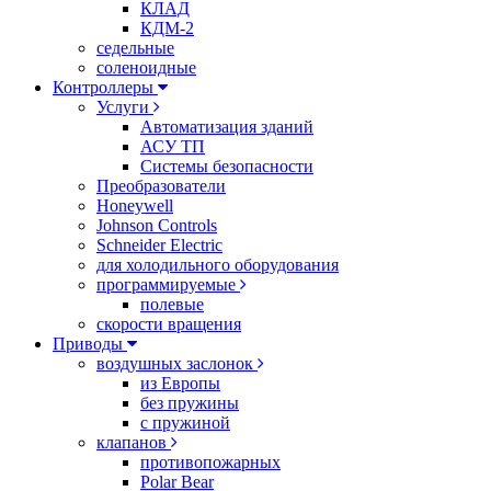
КЛАД
КДМ-2
седельные
соленоидные
Контроллеры
Услуги
Автоматизация зданий
АСУ ТП
Системы безопасности
Преобразователи
Honeywell
Johnson Controls
Schneider Electric
для холодильного оборудования
программируемые
полевые
скорости вращения
Приводы
воздушных заслонок
из Европы
без пружины
с пружиной
клапанов
противопожарных
Polar Bear