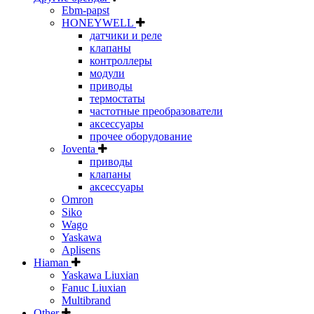
Ebm-papst
HONEYWELL
датчики и реле
клапаны
контроллеры
модули
приводы
термостаты
частотные преобразователи
аксессуары
прочее оборудование
Joventa
приводы
клапаны
аксессуары
Omron
Siko
Wago
Yaskawa
Aplisens
Hiaman
Yaskawa Liuxian
Fanuc Liuxian
Multibrand
Other