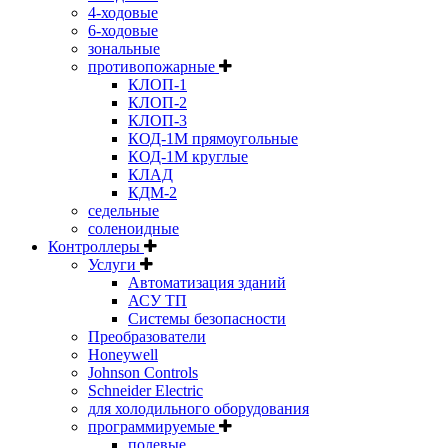
4-ходовые
6-ходовые
зональные
противопожарные
КЛОП-1
КЛОП-2
КЛОП-3
КОД-1М прямоугольные
КОД-1М круглые
КЛАД
КДМ-2
седельные
соленоидные
Контроллеры
Услуги
Автоматизация зданий
АСУ ТП
Системы безопасности
Преобразователи
Honeywell
Johnson Controls
Schneider Electric
для холодильного оборудования
программируемые
полевые