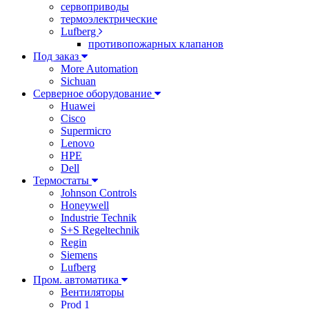
сервоприводы
термоэлектрические
Lufberg
противопожарных клапанов
Под заказ
More Automation
Sichuan
Серверное оборудование
Huawei
Cisco
Supermicro
Lenovo
HPE
Dell
Термостаты
Johnson Controls
Honeywell
Industrie Technik
S+S Regeltechnik
Regin
Siemens
Lufberg
Пром. автоматика
Вентиляторы
Prod 1