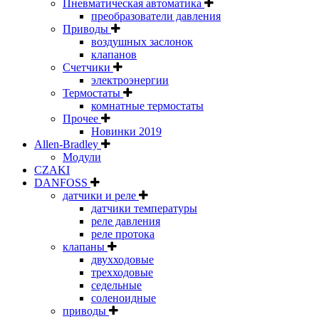
Пневматическая автоматика
преобразователи давления
Приводы
воздушных заслонок
клапанов
Счетчики
электроэнергии
Термостаты
комнатные термостаты
Прочее
Новинки 2019
Allen-Bradley
Модули
CZAKI
DANFOSS
датчики и реле
датчики температуры
реле давления
реле протока
клапаны
двухходовые
трехходовые
седельные
соленоидные
приводы