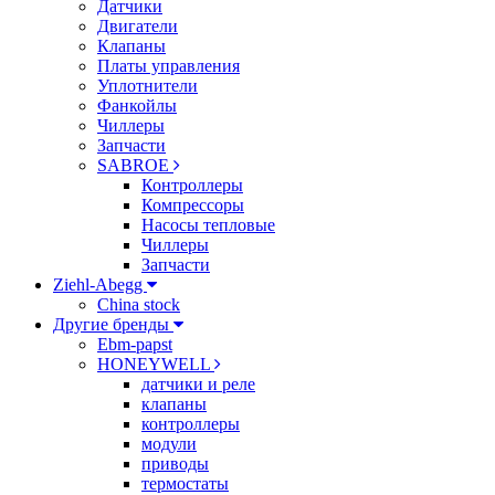
Датчики
Двигатели
Клапаны
Платы управления
Уплотнители
Фанкойлы
Чиллеры
Запчасти
SABROE
Контроллеры
Компрессоры
Насосы тепловые
Чиллеры
Запчасти
Ziehl-Abegg
China stock
Другие бренды
Ebm-papst
HONEYWELL
датчики и реле
клапаны
контроллеры
модули
приводы
термостаты