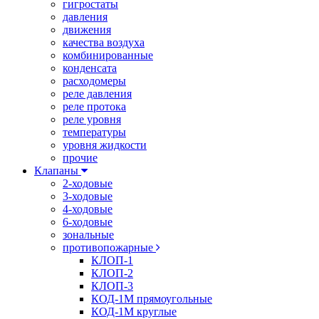
гигростаты
давления
движения
качества воздуха
комбинированные
конденсата
расходомеры
реле давления
реле протока
реле уровня
температуры
уровня жидкости
прочие
Клапаны
2-ходовые
3-ходовые
4-ходовые
6-ходовые
зональные
противопожарные
КЛОП-1
КЛОП-2
КЛОП-3
КОД-1М прямоугольные
КОД-1М круглые