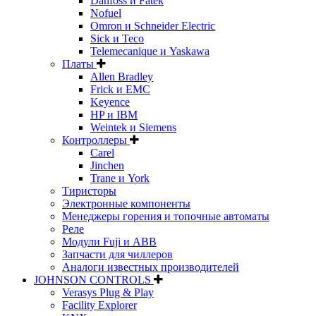
Danfoss и Fatek
Nofuel
Omron и Schneider Electric
Sick и Teco
Telemecanique и Yaskawa
Платы
Allen Bradley
Frick и EMC
Keyence
HP и IBM
Weintek и Siemens
Контроллеры
Carel
Jinchen
Trane и York
Тиристоры
Электронные компоненты
Менеджеры горения и топочные автоматы
Реле
Модули Fuji и ABB
Запчасти для чиллеров
Аналоги известных производителей
JOHNSON CONTROLS
Verasys Plug & Play
Facility Explorer