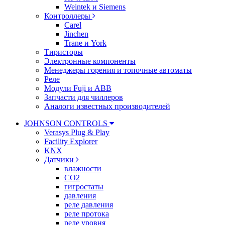
Weintek и Siemens
Контроллеры
Carel
Jinchen
Trane и York
Тиристоры
Электронные компоненты
Менеджеры горения и топочные автоматы
Реле
Модули Fuji и ABB
Запчасти для чиллеров
Аналоги известных производителей
JOHNSON CONTROLS
Verasys Plug & Play
Facility Explorer
KNX
Датчики
влажности
CO2
гигростаты
давления
реле давления
реле протока
реле уровня