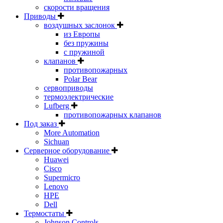
скорости вращения
Приводы
воздушных заслонок
из Европы
без пружины
с пружиной
клапанов
противопожарных
Polar Bear
сервоприводы
термоэлектрические
Lufberg
противопожарных клапанов
Под заказ
More Automation
Sichuan
Серверное оборудование
Huawei
Cisco
Supermicro
Lenovo
HPE
Dell
Термостаты
Johnson Controls