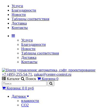
Услуги
Благодарности
Новости
Таблицы соответствия
Доставка
Контакты
Услуги
Благодарности
Новости
Таблицы соответствия
Доставка
Контакты
+7 (495) 255-54-71
,
zakaz@center-control.ru
Каталог
Поиск
Корзина
0
Корзина
:
0
0 руб
Датчики
влажности
CO2