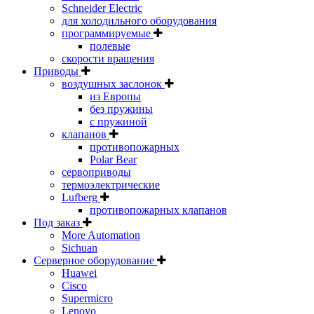
Schneider Electric
для холодильного оборудования
программируемые
полевые
скорости вращения
Приводы
воздушных заслонок
из Европы
без пружины
с пружиной
клапанов
противопожарных
Polar Bear
сервоприводы
термоэлектрические
Lufberg
противопожарных клапанов
Под заказ
More Automation
Sichuan
Серверное оборудование
Huawei
Cisco
Supermicro
Lenovo