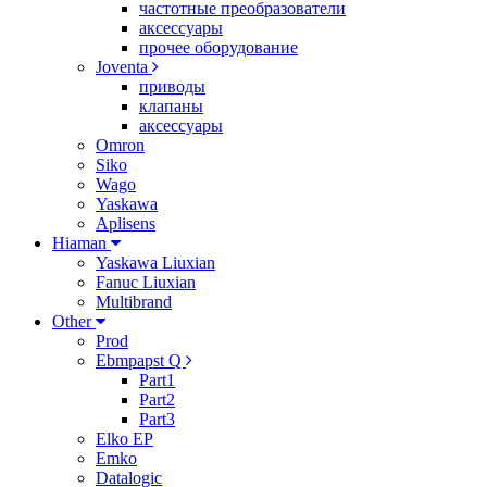
частотные преобразователи
аксессуары
прочее оборудование
Joventa
приводы
клапаны
аксессуары
Omron
Siko
Wago
Yaskawa
Aplisens
Hiaman
Yaskawa Liuxian
Fanuc Liuxian
Multibrand
Other
Prod
Ebmpapst Q
Part1
Part2
Part3
Elko EP
Emko
Datalogic