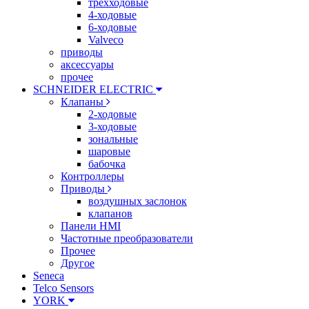
трехходовые
4-ходовые
6-ходовые
Valveco
приводы
аксессуары
прочее
SCHNEIDER ELECTRIC
Клапаны
2-ходовые
3-ходовые
зональные
шаровые
бабочка
Контроллеры
Приводы
воздушных заслонок
клапанов
Панели HMI
Частотные преобразователи
Прочее
Другое
Seneca
Telco Sensors
YORK