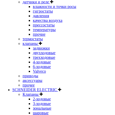
датчики и реле
влажности и точки росы
гигростаты
давления
качества воздуха
прессостаты
температуры
прочие
термостаты
клапаны
задвижки
двухходовые
трехходовые
4-ходовые
6-ходовые
Valveco
приводы
аксессуары
прочее
SCHNEIDER ELECTRIC
Клапаны
2-ходовые
3-ходовые
зональные
шаровые