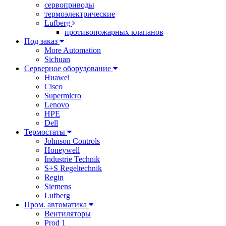
сервоприводы
термоэлектрические
Lufberg
противопожарных клапанов
Под заказ
More Automation
Sichuan
Серверное оборудование
Huawei
Cisco
Supermicro
Lenovo
HPE
Dell
Термостаты
Johnson Controls
Honeywell
Industrie Technik
S+S Regeltechnik
Regin
Siemens
Lufberg
Пром. автоматика
Вентиляторы
Prod 1