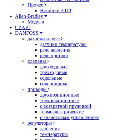
Прочее
Новинки 2019
Allen-Bradley
Модули
CZAKI
DANFOSS
датчики и реле
датчики температуры
реле давления
реле протока
клапаны
двухходовые
трехходовые
седельные
соленоидные
приводы
двухпозиционные
трехпозиционные
с возвратной пружиной
термоэлектрические
с аналоговым управлением
регуляторы
давления
температуры
расхода