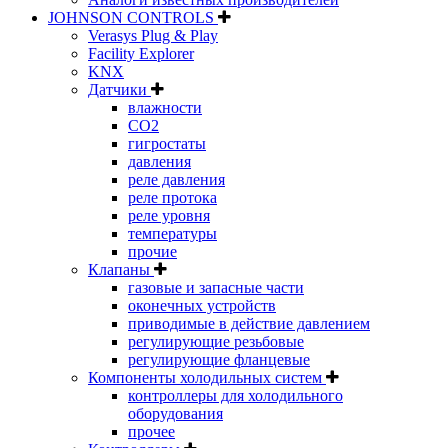
JOHNSON CONTROLS
Verasys Plug & Play
Facility Explorer
KNX
Датчики
влажности
CO2
гигростаты
давления
реле давления
реле протока
реле уровня
температуры
прочие
Клапаны
газовые и запасные части
оконечных устройств
приводимые в действие давлением
регулирующие резьбовые
регулирующие фланцевые
Компоненты холодильных систем
контроллеры для холодильного
оборудования
прочее