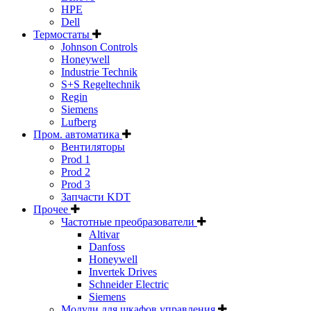
HPE
Dell
Термостаты
Johnson Controls
Honeywell
Industrie Technik
S+S Regeltechnik
Regin
Siemens
Lufberg
Пром. автоматика
Вентиляторы
Prod 1
Prod 2
Prod 3
Запчасти KDT
Прочее
Частотные преобразователи
Altivar
Danfoss
Honeywell
Invertek Drives
Schneider Electric
Siemens
Модули для шкафов управления