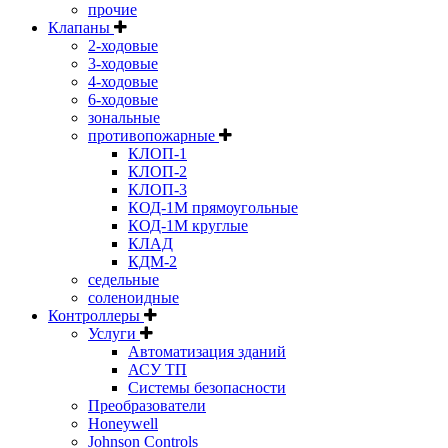
прочие
Клапаны
2-ходовые
3-ходовые
4-ходовые
6-ходовые
зональные
противопожарные
КЛОП-1
КЛОП-2
КЛОП-3
КОД-1М прямоугольные
КОД-1М круглые
КЛАД
КДМ-2
седельные
соленоидные
Контроллеры
Услуги
Автоматизация зданий
АСУ ТП
Системы безопасности
Преобразователи
Honeywell
Johnson Controls