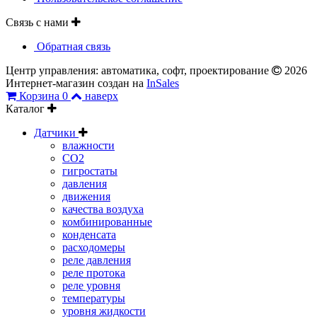
Связь с нами
Обратная связь
Центр управления: автоматика, софт, проектирование
2026
Интернет-магазин создан на
InSales
Корзина
0
наверх
Каталог
Датчики
влажности
CO2
гигростаты
давления
движения
качества воздуха
комбинированные
конденсата
расходомеры
реле давления
реле протока
реле уровня
температуры
уровня жидкости