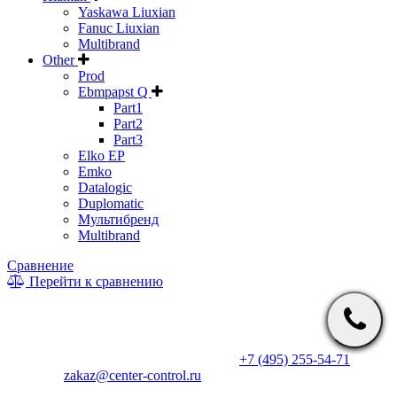
Yaskawa Liuxian
Fanuc Liuxian
Multibrand
Other
Prod
Ebmpapst Q
Part1
Part2
Part3
Elko EP
Emko
Datalogic
Duplomatic
Мультибренд
Multibrand
Сравнение
Перейти к сравнению
* Информация на сайте не является публичной офертой. Цены
и характеристики товаров могут быть изменены
производителем в одностороннем порядке. Актуальную цену
уточняйте у менеджеров по телефону
+7 (495) 255-54-71
, либо
по почте
zakaz@center-control.ru