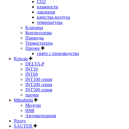
CO2
влажности
давления
качества воздуха
температуры
Клапаны
Контроллеры
Приводы
Термостататы
Прочее
снято с производства
Kriwan
DELTA-P
INT10
INT69
INT100 серия
INT200 серия
INT500 серия
прочее
Mitsubishi
Модули
HMI
Автоматизация
Pixsys
SAUTER