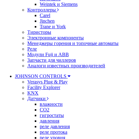
Weintek и Siemens
Контроллеры
Carel
Jinchen
Trane и York
Тиристоры
Электронные компоненты
Менеджеры горения и топочные автоматы
Реле
Модули Fuji и ABB
Запчасти для чиллеров
Аналоги известных производителей
JOHNSON CONTROLS
Verasys Plug & Play
Facility Explorer
KNX
Датчики
влажности
CO2
гигростаты
давления
реле давления
реле протока
реле уровня