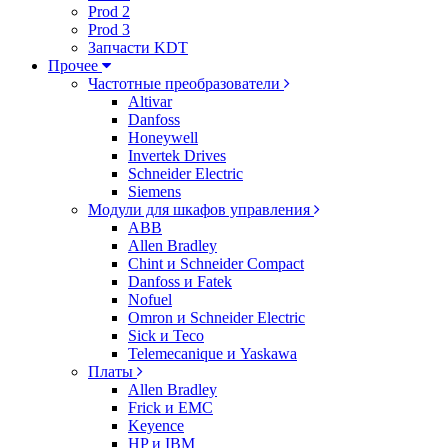
Prod 2
Prod 3
Запчасти KDT
Прочее
Частотные преобразователи
Altivar
Danfoss
Honeywell
Invertek Drives
Schneider Electric
Siemens
Модули для шкафов управления
ABB
Allen Bradley
Chint и Schneider Compact
Danfoss и Fatek
Nofuel
Omron и Schneider Electric
Sick и Teco
Telemecanique и Yaskawa
Платы
Allen Bradley
Frick и EMC
Keyence
HP и IBM