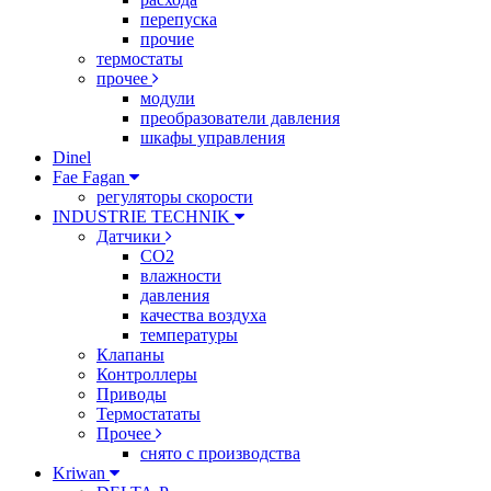
перепуска
прочие
термостаты
прочее
модули
преобразователи давления
шкафы управления
Dinel
Fae Fagan
регуляторы скорости
INDUSTRIE TECHNIK
Датчики
CO2
влажности
давления
качества воздуха
температуры
Клапаны
Контроллеры
Приводы
Термостататы
Прочее
снято с производства
Kriwan