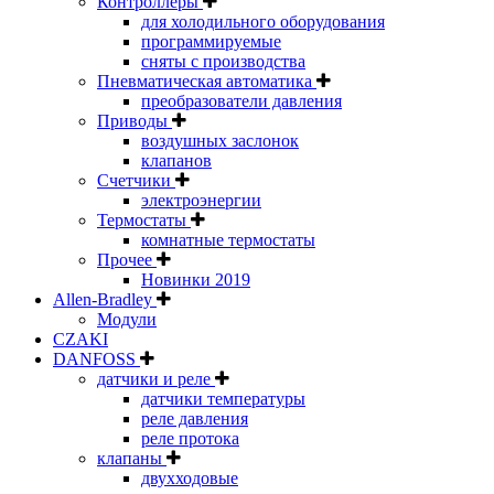
Контроллеры
для холодильного оборудования
программируемые
сняты с производства
Пневматическая автоматика
преобразователи давления
Приводы
воздушных заслонок
клапанов
Счетчики
электроэнергии
Термостаты
комнатные термостаты
Прочее
Новинки 2019
Allen-Bradley
Модули
CZAKI
DANFOSS
датчики и реле
датчики температуры
реле давления
реле протока
клапаны
двухходовые