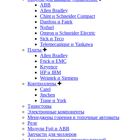
ABB
Allen Bradley
Chint и Schneider Compact
Danfoss и Fatek
Nofuel
Omron и Schneider Electric
Sick и Teco
Telemecanique и Yaskawa
Платы
Allen Bradley
Frick и EMC
Keyence
HP и IBM
Weintek и Siemens
Контроллеры
Carel
Jinchen
Trane и York
Тиристоры
Электронные компоненты
Менеджеры горения и топочные автоматы
Реле
Модули Fuji и ABB
Запчасти для чиллеров
Аналоги известных производителей