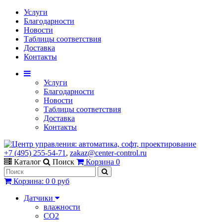
Услуги
Благодарности
Новости
Таблицы соответствия
Доставка
Контакты
Услуги
Благодарности
Новости
Таблицы соответствия
Доставка
Контакты
+7 (495) 255-54-71
,
zakaz@center-control.ru
Каталог
Поиск
Корзина
0
Корзина
:
0
0 руб
Датчики
влажности
CO2