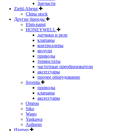
Запчасти
Ziehl-Abegg
China stock
Другие бренды
Ebm-papst
HONEYWELL
датчики и реле
клапаны
контроллеры
модули
приводы
термостаты
частотные преобразователи
аксессуары
прочее оборудование
Joventa
приводы
клапаны
аксессуары
Omron
Siko
Wago
Yaskawa
Aplisens
Hiaman