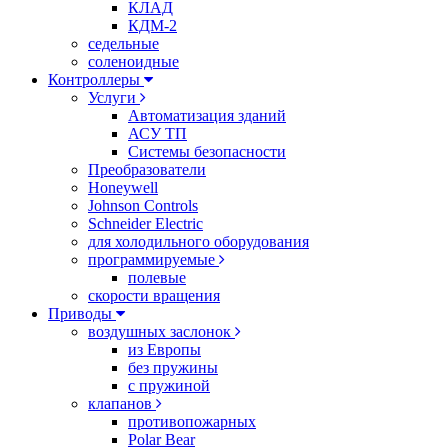
КЛАД
КДМ-2
седельные
соленоидные
Контроллеры
Услуги
Автоматизация зданий
АСУ ТП
Системы безопасности
Преобразователи
Honeywell
Johnson Controls
Schneider Electric
для холодильного оборудования
программируемые
полевые
скорости вращения
Приводы
воздушных заслонок
из Европы
без пружины
с пружиной
клапанов
противопожарных
Polar Bear