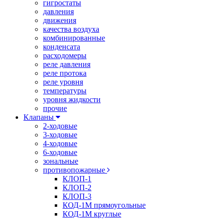
гигростаты
давления
движения
качества воздуха
комбинированные
конденсата
расходомеры
реле давления
реле протока
реле уровня
температуры
уровня жидкости
прочие
Клапаны
2-ходовые
3-ходовые
4-ходовые
6-ходовые
зональные
противопожарные
КЛОП-1
КЛОП-2
КЛОП-3
КОД-1М прямоугольные
КОД-1М круглые