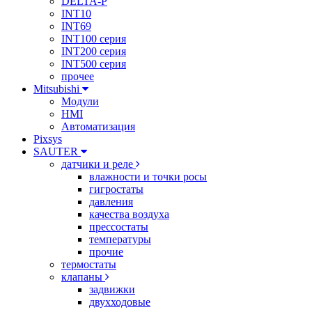
DELTA-P
INT10
INT69
INT100 серия
INT200 серия
INT500 серия
прочее
Mitsubishi
Модули
HMI
Автоматизация
Pixsys
SAUTER
датчики и реле
влажности и точки росы
гигростаты
давления
качества воздуха
прессостаты
температуры
прочие
термостаты
клапаны
задвижки
двухходовые