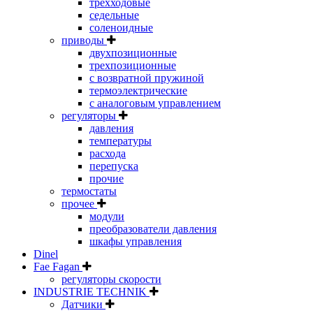
трехходовые
седельные
соленоидные
приводы
двухпозиционные
трехпозиционные
с возвратной пружиной
термоэлектрические
с аналоговым управлением
регуляторы
давления
температуры
расхода
перепуска
прочие
термостаты
прочее
модули
преобразователи давления
шкафы управления
Dinel
Fae Fagan
регуляторы скорости
INDUSTRIE TECHNIK
Датчики