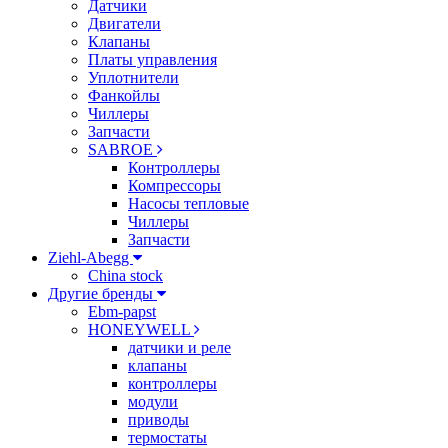
Датчики
Двигатели
Клапаны
Платы управления
Уплотнители
Фанкойлы
Чиллеры
Запчасти
SABROE
Контроллеры
Компрессоры
Насосы тепловые
Чиллеры
Запчасти
Ziehl-Abegg
China stock
Другие бренды
Ebm-papst
HONEYWELL
датчики и реле
клапаны
контроллеры
модули
приводы
термостаты