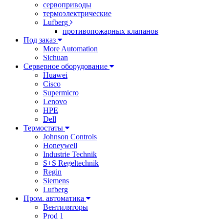
сервоприводы
термоэлектрические
Lufberg
противопожарных клапанов
Под заказ
More Automation
Sichuan
Серверное оборудование
Huawei
Cisco
Supermicro
Lenovo
HPE
Dell
Термостаты
Johnson Controls
Honeywell
Industrie Technik
S+S Regeltechnik
Regin
Siemens
Lufberg
Пром. автоматика
Вентиляторы
Prod 1