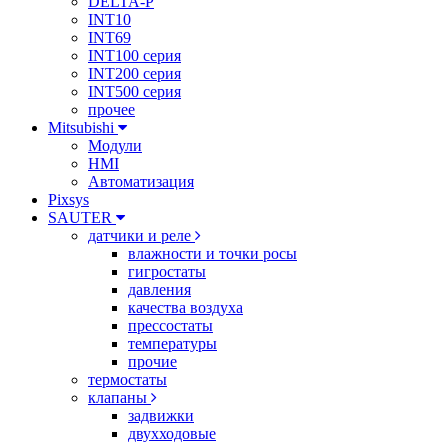
DELTA-P
INT10
INT69
INT100 серия
INT200 серия
INT500 серия
прочее
Mitsubishi
Модули
HMI
Автоматизация
Pixsys
SAUTER
датчики и реле
влажности и точки росы
гигростаты
давления
качества воздуха
прессостаты
температуры
прочие
термостаты
клапаны
задвижки
двухходовые