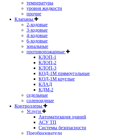
температуры
уровня жидкости
прочие
Клапаны
2-ходовые
3-ходовые
4-ходовые
6-ходовые
зональные
противопожарные
КЛОП-1
КЛОП-2
КЛОП-3
КОД-1М прямоугольные
КОД-1М круглые
КЛАД
КДМ-2
седельные
соленоидные
Контроллеры
Услуги
Автоматизация зданий
АСУ ТП
Системы безопасности
Преобразователи