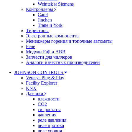
Weintek и Siemens
Контроллеры
Carel
Jinchen
Trane и York
Тиристоры
Электронные компоненты
Менеджеры горения и топочные автоматы
Реле
Модули Fuji и ABB
Запчасти для чиллеров
Аналоги известных производителей
JOHNSON CONTROLS
Verasys Plug & Play
Facility Explorer
KNX
Датчики
влажности
CO2
гигростаты
давления
реле давления
реле протока
реле уровня