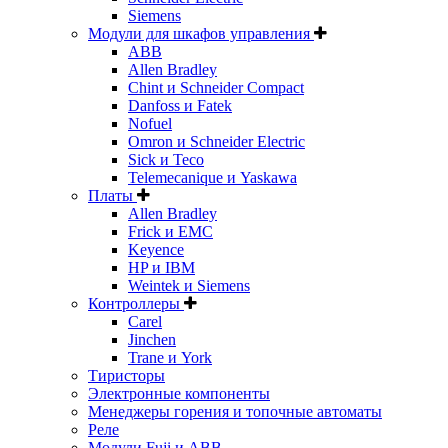
Siemens
Модули для шкафов управления
ABB
Allen Bradley
Chint и Schneider Compact
Danfoss и Fatek
Nofuel
Omron и Schneider Electric
Sick и Teco
Telemecanique и Yaskawa
Платы
Allen Bradley
Frick и EMC
Keyence
HP и IBM
Weintek и Siemens
Контроллеры
Carel
Jinchen
Trane и York
Тиристоры
Электронные компоненты
Менеджеры горения и топочные автоматы
Реле
Модули Fuji и ABB