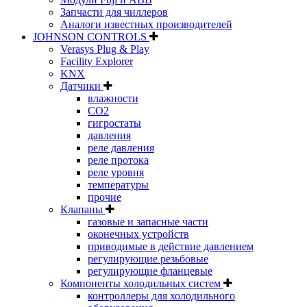
Запчасти для чиллеров
Аналоги известных производителей
JOHNSON CONTROLS
Verasys Plug & Play
Facility Explorer
KNX
Датчики
влажности
CO2
гигростаты
давления
реле давления
реле протока
реле уровня
температуры
прочие
Клапаны
газовые и запасные части
оконечных устройств
приводимые в действие давлением
регулирующие резьбовые
регулирующие фланцевые
Компоненты холодильных систем
контроллеры для холодильного