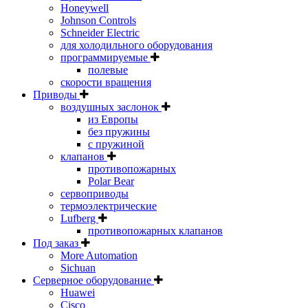
Honeywell
Johnson Controls
Schneider Electric
для холодильного оборудования
программируемые
полевые
скорости вращения
Приводы
воздушных заслонок
из Европы
без пружины
с пружиной
клапанов
противопожарных
Polar Bear
сервоприводы
термоэлектрические
Lufberg
противопожарных клапанов
Под заказ
More Automation
Sichuan
Серверное оборудование
Huawei
Cisco