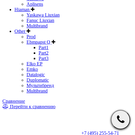
Aplisens
Hiaman
Yaskawa Liuxian
Fanuc Liuxian
Multibrand
Other
Prod
Ebmpapst Q
Part1
Part2
Part3
Elko EP
Emko
Datalogic
Duplomatic
Мультибренд
Multibrand
Сравнение
Перейти к сравнению
* Информация на сайте не является публичной офертой. Цены
и характеристики товаров могут быть изменены
производителем в одностороннем порядке. Актуальную цену
уточняйте у менеджеров по телефону
+7 (495) 255-54-71
, либо