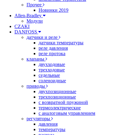
Прочее
Новинки 2019
Allen-Bradley
Модули
CZAKI
DANFOSS
датчики и реле
датчики температуры
реле давления
реле протока
клапаны
двухходовые
трехходовые
седельные
соленоидные
приводы
двухпозиционные
трехпозиционные
с возвратной пружиной
термоэлектрические
с аналоговым управлением
регуляторы
давления
температуры
расхода