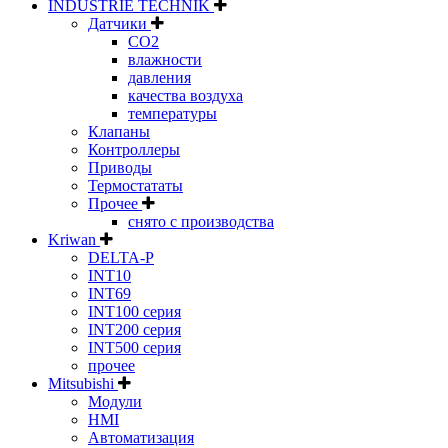
INDUSTRIE TECHNIK
Датчики
CO2
влажности
давления
качества воздуха
температуры
Клапаны
Контроллеры
Приводы
Термостататы
Прочее
снято с производства
Kriwan
DELTA-P
INT10
INT69
INT100 серия
INT200 серия
INT500 серия
прочее
Mitsubishi
Модули
HMI
Автоматизация