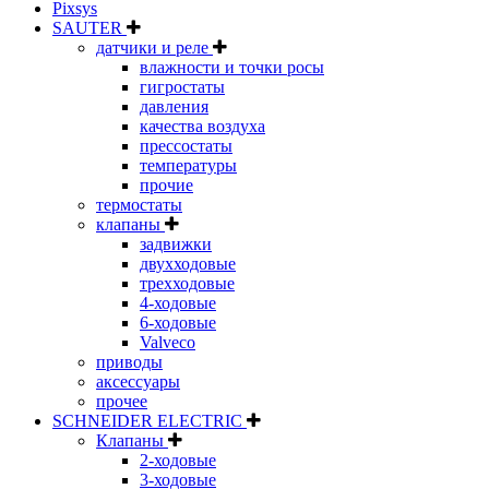
Pixsys
SAUTER
датчики и реле
влажности и точки росы
гигростаты
давления
качества воздуха
прессостаты
температуры
прочие
термостаты
клапаны
задвижки
двухходовые
трехходовые
4-ходовые
6-ходовые
Valveco
приводы
аксессуары
прочее
SCHNEIDER ELECTRIC
Клапаны
2-ходовые
3-ходовые