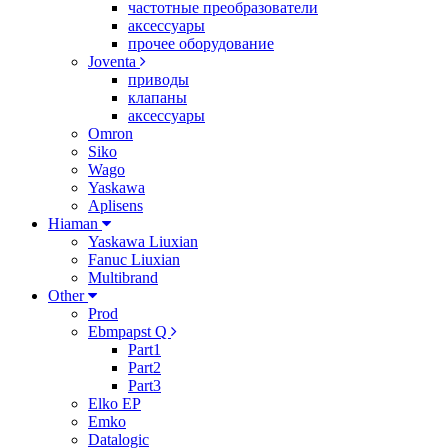
частотные преобразователи
аксессуары
прочее оборудование
Joventa
приводы
клапаны
аксессуары
Omron
Siko
Wago
Yaskawa
Aplisens
Hiaman
Yaskawa Liuxian
Fanuc Liuxian
Multibrand
Other
Prod
Ebmpapst Q
Part1
Part2
Part3
Elko EP
Emko
Datalogic