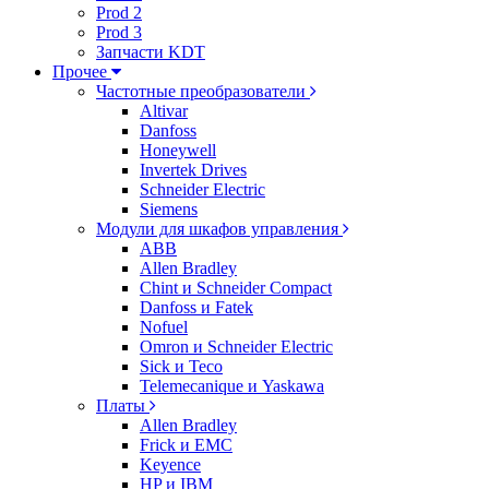
Prod 2
Prod 3
Запчасти KDT
Прочее
Частотные преобразователи
Altivar
Danfoss
Honeywell
Invertek Drives
Schneider Electric
Siemens
Модули для шкафов управления
ABB
Allen Bradley
Chint и Schneider Compact
Danfoss и Fatek
Nofuel
Omron и Schneider Electric
Sick и Teco
Telemecanique и Yaskawa
Платы
Allen Bradley
Frick и EMC
Keyence
HP и IBM