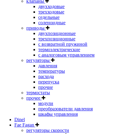
клапаны
двухходовые
трехходовые
седельные
соленоидные
приводы
двухпозиционные
трехпозиционные
с возвратной пружиной
термоэлектрические
с аналоговым управлением
регуляторы
давления
температуры
расхода
перепуска
прочие
термостаты
прочее
модули
преобразователи давления
шкафы управления
Dinel
Fae Fagan
регуляторы скорости