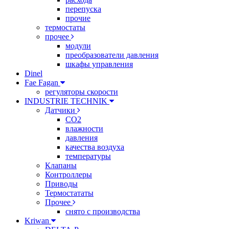
перепуска
прочие
термостаты
прочее
модули
преобразователи давления
шкафы управления
Dinel
Fae Fagan
регуляторы скорости
INDUSTRIE TECHNIK
Датчики
CO2
влажности
давления
качества воздуха
температуры
Клапаны
Контроллеры
Приводы
Термостататы
Прочее
снято с производства
Kriwan