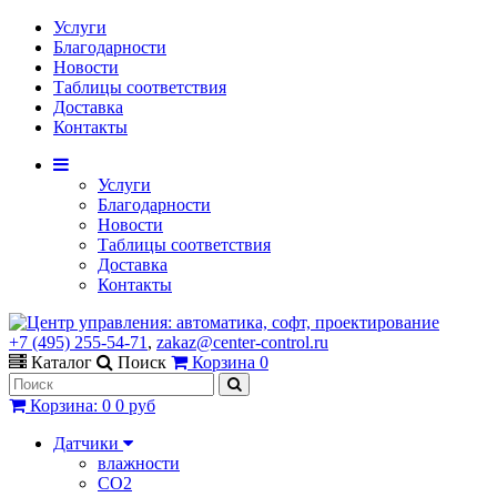
Услуги
Благодарности
Новости
Таблицы соответствия
Доставка
Контакты
Услуги
Благодарности
Новости
Таблицы соответствия
Доставка
Контакты
+7 (495) 255-54-71
,
zakaz@center-control.ru
Каталог
Поиск
Корзина
0
Корзина
:
0
0 руб
Датчики
влажности
CO2