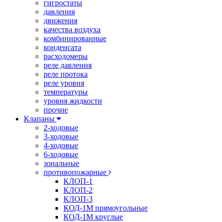
гигростаты
давления
движения
качества воздуха
комбинированные
конденсата
расходомеры
реле давления
реле протока
реле уровня
температуры
уровня жидкости
прочие
Клапаны
2-ходовые
3-ходовые
4-ходовые
6-ходовые
зональные
противопожарные
КЛОП-1
КЛОП-2
КЛОП-3
КОД-1М прямоугольные
КОД-1М круглые