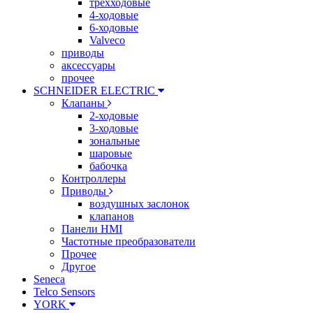
трехходовые
4-ходовые
6-ходовые
Valveco
приводы
аксессуары
прочее
SCHNEIDER ELECTRIC
Клапаны
2-ходовые
3-ходовые
зональные
шаровые
бабочка
Контроллеры
Приводы
воздушных заслонок
клапанов
Панели HMI
Частотные преобразователи
Прочее
Другое
Seneca
Telco Sensors
YORK