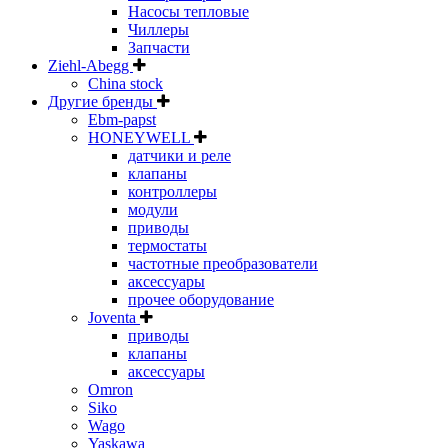
Насосы тепловые
Чиллеры
Запчасти
Ziehl-Abegg
China stock
Другие бренды
Ebm-papst
HONEYWELL
датчики и реле
клапаны
контроллеры
модули
приводы
термостаты
частотные преобразователи
аксессуары
прочее оборудование
Joventa
приводы
клапаны
аксессуары
Omron
Siko
Wago
Yaskawa