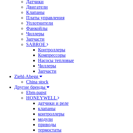
Датчики
Двигатели
Клапаны
Платы управления
Уплотнители
Фанкойлы
Чиллеры
Запчасти
SABROE
Контроллеры
Компрессоры
Насосы тепловые
Чиллеры
Запчасти
Ziehl-Abegg
China stock
Другие бренды
Ebm-papst
HONEYWELL
датчики и реле
клапаны
контроллеры
модули
приводы
термостаты