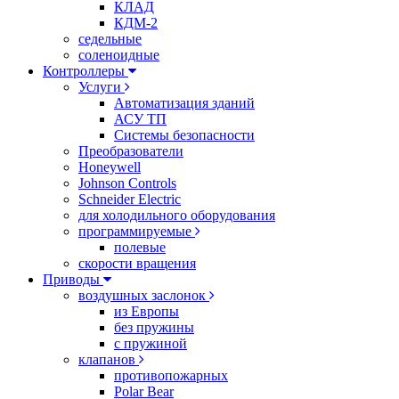
КЛАД
КДМ-2
седельные
соленоидные
Контроллеры
Услуги
Автоматизация зданий
АСУ ТП
Системы безопасности
Преобразователи
Honeywell
Johnson Controls
Schneider Electric
для холодильного оборудования
программируемые
полевые
скорости вращения
Приводы
воздушных заслонок
из Европы
без пружины
с пружиной
клапанов
противопожарных
Polar Bear