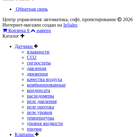
Обратная связь
Центр управления: автоматика, софт, проектирование
2026
Интернет-магазин создан на
InSales
Корзина
0
наверх
Каталог
Датчики
влажности
CO2
гигростаты
давления
движения
качества воздуха
комбинированные
конденсата
расходомеры
реле давления
реле протока
реле уровня
температуры
уровня жидкости
прочие
Клапаны