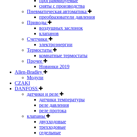
программируемые
сняты с производства
Пневматическая автоматика
преобразователи давления
Приводы
воздушных заслонок
клапанов
Счетчики
электроэнергии
Термостаты
комнатные термостаты
Прочее
Новинки 2019
Allen-Bradley
Модули
CZAKI
DANFOSS
датчики и реле
датчики температуры
реле давления
реле протока
клапаны
двухходовые
трехходовые
седельные