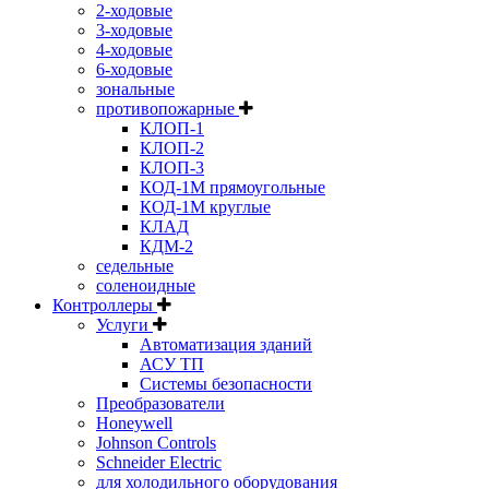
2-ходовые
3-ходовые
4-ходовые
6-ходовые
зональные
противопожарные
КЛОП-1
КЛОП-2
КЛОП-3
КОД-1М прямоугольные
КОД-1М круглые
КЛАД
КДМ-2
седельные
соленоидные
Контроллеры
Услуги
Автоматизация зданий
АСУ ТП
Системы безопасности
Преобразователи
Honeywell
Johnson Controls
Schneider Electric
для холодильного оборудования