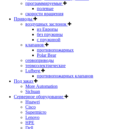
программируемые
полевые
скорости вращения
Приводы
воздушных заслонок
из Европы
без пружины
с пружиной
клапанов
противопожарных
Polar Bear
сервоприводы
термоэлектрические
Lufberg
противопожарных клапанов
Под заказ
More Automation
Sichuan
Серверное оборудование
Huawei
Cisco
Supermicro
Lenovo
HPE
Dell