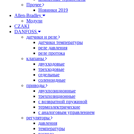
Прочее
Новинки 2019
Allen-Bradley
Модули
CZAKI
DANFOSS
датчики и реле
датчики температуры
реле давления
реле протока
клапаны
двухходовые
трехходовые
седельные
соленоидные
приводы
двухпозиционные
трехпозиционные
с возвратной пружиной
термоэлектрические
с аналоговым управлением
регуляторы
давления
температуры
расхода