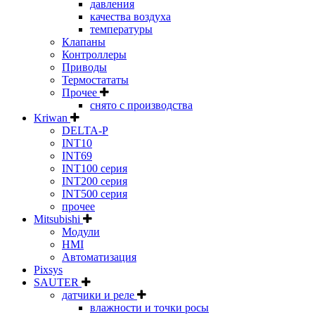
давления
качества воздуха
температуры
Клапаны
Контроллеры
Приводы
Термостататы
Прочее
снято с производства
Kriwan
DELTA-P
INT10
INT69
INT100 серия
INT200 серия
INT500 серия
прочее
Mitsubishi
Модули
HMI
Автоматизация
Pixsys
SAUTER
датчики и реле
влажности и точки росы