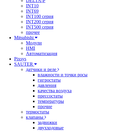
DELTA-P
INT10
INT69
INT100 серия
INT200 серия
INT500 серия
прочее
Mitsubishi
Модули
HMI
Автоматизация
Pixsys
SAUTER
датчики и реле
влажности и точки росы
гигростаты
давления
качества воздуха
прессостаты
температуры
прочие
термостаты
клапаны
задвижки
двухходовые