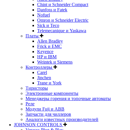
Chint и Schneider Compact
Danfoss и Fatek
Nofuel
Omron и Schneider Electric
Sick и Teco
Telemecanique и Yaskawa
Платы
Allen Bradley
Frick и EMC
Keyence
HP и IBM
Weintek и Siemens
Контроллеры
Carel
Jinchen
Trane и York
Тиристоры
Электронные компоненты
Менеджеры горения и топочные автоматы
Реле
Модули Fuji и ABB
Запчасти для чиллеров
Аналоги известных производителей
JOHNSON CONTROLS
Verasys Plug & Play