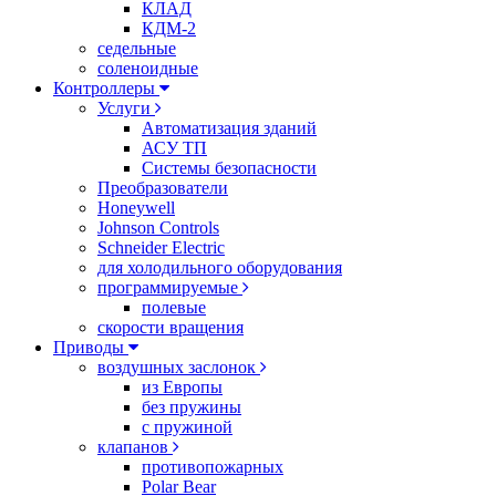
КЛАД
КДМ-2
седельные
соленоидные
Контроллеры
Услуги
Автоматизация зданий
АСУ ТП
Системы безопасности
Преобразователи
Honeywell
Johnson Controls
Schneider Electric
для холодильного оборудования
программируемые
полевые
скорости вращения
Приводы
воздушных заслонок
из Европы
без пружины
с пружиной
клапанов
противопожарных
Polar Bear