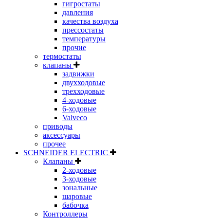
гигростаты
давления
качества воздуха
прессостаты
температуры
прочие
термостаты
клапаны
задвижки
двухходовые
трехходовые
4-ходовые
6-ходовые
Valveco
приводы
аксессуары
прочее
SCHNEIDER ELECTRIC
Клапаны
2-ходовые
3-ходовые
зональные
шаровые
бабочка
Контроллеры