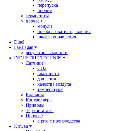
перепуска
прочие
термостаты
прочее
модули
преобразователи давления
шкафы управления
Dinel
Fae Fagan
регуляторы скорости
INDUSTRIE TECHNIK
Датчики
CO2
влажности
давления
качества воздуха
температуры
Клапаны
Контроллеры
Приводы
Термостататы
Прочее
снято с производства
Kriwan