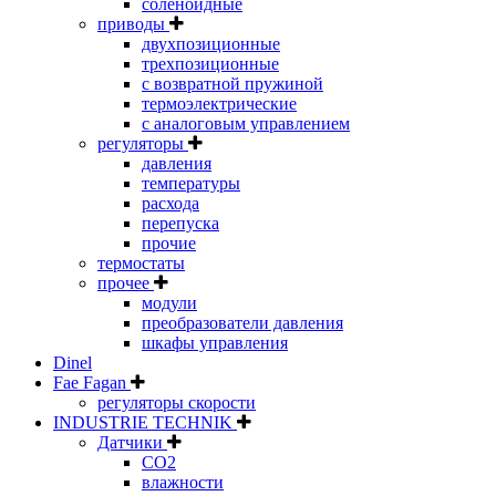
соленоидные
приводы
двухпозиционные
трехпозиционные
с возвратной пружиной
термоэлектрические
с аналоговым управлением
регуляторы
давления
температуры
расхода
перепуска
прочие
термостаты
прочее
модули
преобразователи давления
шкафы управления
Dinel
Fae Fagan
регуляторы скорости
INDUSTRIE TECHNIK
Датчики
CO2
влажности