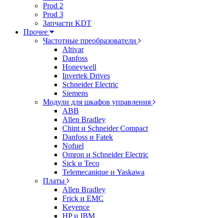
Prod 2
Prod 3
Запчасти KDT
Прочее
Частотные преобразователи
Altivar
Danfoss
Honeywell
Invertek Drives
Schneider Electric
Siemens
Модули для шкафов управления
ABB
Allen Bradley
Chint и Schneider Compact
Danfoss и Fatek
Nofuel
Omron и Schneider Electric
Sick и Teco
Telemecanique и Yaskawa
Платы
Allen Bradley
Frick и EMC
Keyence
HP и IBM