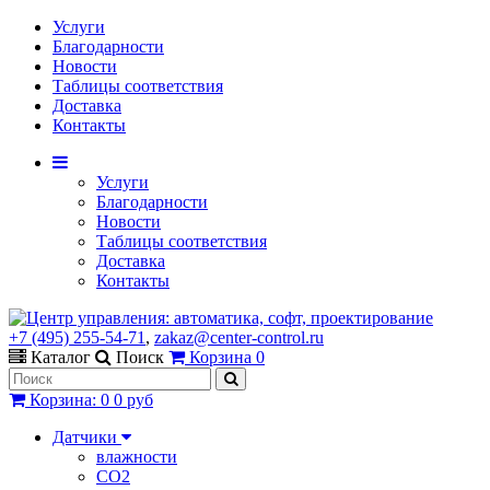
Услуги
Благодарности
Новости
Таблицы соответствия
Доставка
Контакты
Услуги
Благодарности
Новости
Таблицы соответствия
Доставка
Контакты
+7 (495) 255-54-71
,
zakaz@center-control.ru
Каталог
Поиск
Корзина
0
Корзина
:
0
0 руб
Датчики
влажности
CO2