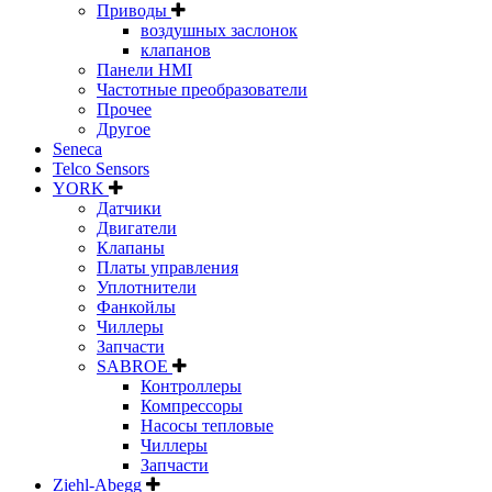
Приводы
воздушных заслонок
клапанов
Панели HMI
Частотные преобразователи
Прочее
Другое
Seneca
Telco Sensors
YORK
Датчики
Двигатели
Клапаны
Платы управления
Уплотнители
Фанкойлы
Чиллеры
Запчасти
SABROE
Контроллеры
Компрессоры
Насосы тепловые
Чиллеры
Запчасти
Ziehl-Abegg