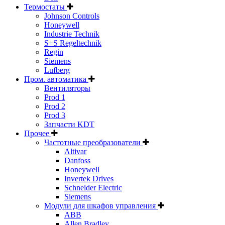
Термостаты
Johnson Controls
Honeywell
Industrie Technik
S+S Regeltechnik
Regin
Siemens
Lufberg
Пром. автоматика
Вентиляторы
Prod 1
Prod 2
Prod 3
Запчасти KDT
Прочее
Частотные преобразователи
Altivar
Danfoss
Honeywell
Invertek Drives
Schneider Electric
Siemens
Модули для шкафов управления
ABB
Allen Bradley