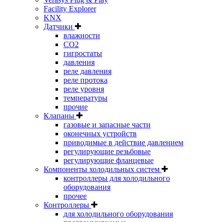
Facility Explorer
KNX
Датчики
влажности
CO2
гигростаты
давления
реле давления
реле протока
реле уровня
температуры
прочие
Клапаны
газовые и запасные части
оконечных устройств
приводимые в действие давлением
регулирующие резьбовые
регулирующие фланцевые
Компоненты холодильных систем
контроллеры для холодильного
оборудования
прочее
Контроллеры
для холодильного оборудования