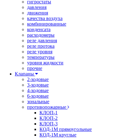
гигростаты
давления
движения
качества воздуха
комбинированные
конденсата
расходомеры
реле давления
реле протока
реле уровня
температуры
уровня жидкости
прочие
Клапаны
2-ходовые
3-ходовые
4-ходовые
6-ходовые
зональные
противопожарные
КЛОП-1
КЛОП-2
КЛОП-3
КОД-1М прямоугольные
КОД-1М круглые