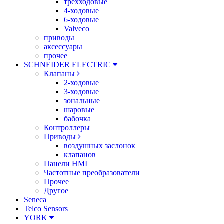
трехходовые
4-ходовые
6-ходовые
Valveco
приводы
аксессуары
прочее
SCHNEIDER ELECTRIC
Клапаны
2-ходовые
3-ходовые
зональные
шаровые
бабочка
Контроллеры
Приводы
воздушных заслонок
клапанов
Панели HMI
Частотные преобразователи
Прочее
Другое
Seneca
Telco Sensors
YORK