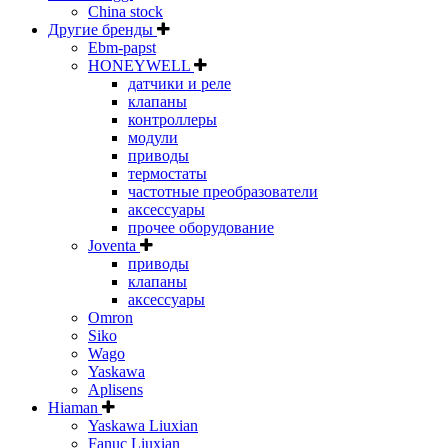
China stock
Другие бренды
Ebm-papst
HONEYWELL
датчики и реле
клапаны
контроллеры
модули
приводы
термостаты
частотные преобразователи
аксессуары
прочее оборудование
Joventa
приводы
клапаны
аксессуары
Omron
Siko
Wago
Yaskawa
Aplisens
Hiaman
Yaskawa Liuxian
Fanuc Liuxian