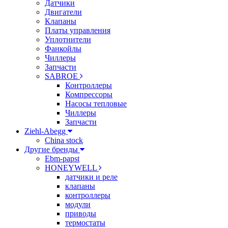
Датчики
Двигатели
Клапаны
Платы управления
Уплотнители
Фанкойлы
Чиллеры
Запчасти
SABROE
Контроллеры
Компрессоры
Насосы тепловые
Чиллеры
Запчасти
Ziehl-Abegg
China stock
Другие бренды
Ebm-papst
HONEYWELL
датчики и реле
клапаны
контроллеры
модули
приводы
термостаты