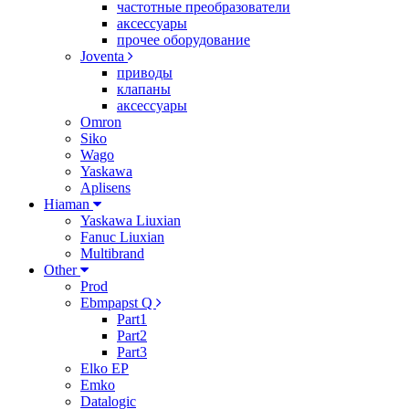
частотные преобразователи
аксессуары
прочее оборудование
Joventa
приводы
клапаны
аксессуары
Omron
Siko
Wago
Yaskawa
Aplisens
Hiaman
Yaskawa Liuxian
Fanuc Liuxian
Multibrand
Other
Prod
Ebmpapst Q
Part1
Part2
Part3
Elko EP
Emko
Datalogic