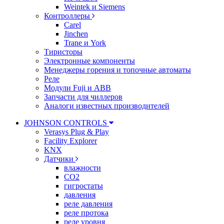
Weintek и Siemens
Контроллеры
Carel
Jinchen
Trane и York
Тиристоры
Электронные компоненты
Менеджеры горения и топочные автоматы
Реле
Модули Fuji и ABB
Запчасти для чиллеров
Аналоги известных производителей
JOHNSON CONTROLS
Verasys Plug & Play
Facility Explorer
KNX
Датчики
влажности
CO2
гигростаты
давления
реле давления
реле протока
реле уровня