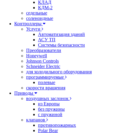
КЛАД
КДМ-2
седельные
соленоидные
Контроллеры
Услуги
Автоматизация зданий
АСУ ТП
Системы безопасности
Преобразователи
Honeywell
Johnson Controls
Schneider Electric
для холодильного оборудования
программируемые
полевые
скорости вращения
Приводы
воздушных заслонок
из Европы
без пружины
с пружиной
клапанов
противопожарных
Polar Bear