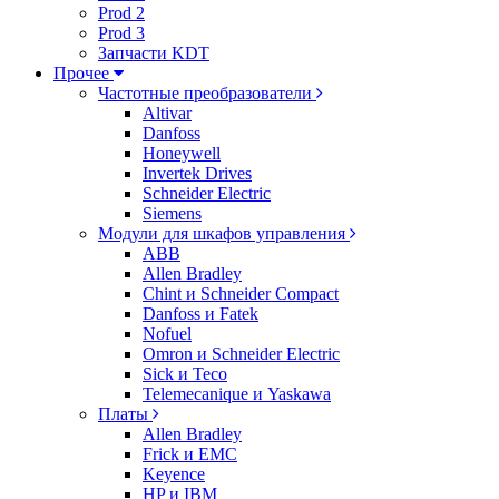
Prod 2
Prod 3
Запчасти KDT
Прочее
Частотные преобразователи
Altivar
Danfoss
Honeywell
Invertek Drives
Schneider Electric
Siemens
Модули для шкафов управления
ABB
Allen Bradley
Chint и Schneider Compact
Danfoss и Fatek
Nofuel
Omron и Schneider Electric
Sick и Teco
Telemecanique и Yaskawa
Платы
Allen Bradley
Frick и EMC
Keyence
HP и IBM