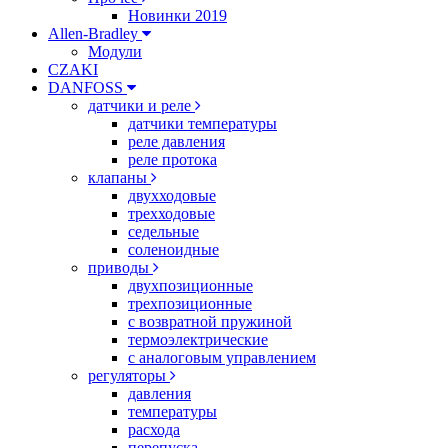
Новинки 2019
Allen-Bradley
Модули
CZAKI
DANFOSS
датчики и реле
датчики температуры
реле давления
реле протока
клапаны
двухходовые
трехходовые
седельные
соленоидные
приводы
двухпозиционные
трехпозиционные
с возвратной пружиной
термоэлектрические
с аналоговым управлением
регуляторы
давления
температуры
расхода
перепуска