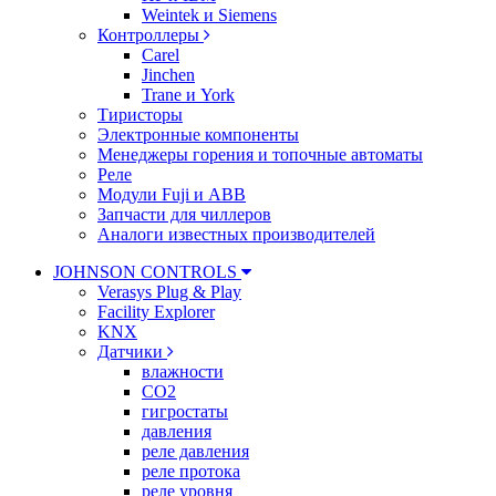
Weintek и Siemens
Контроллеры
Carel
Jinchen
Trane и York
Тиристоры
Электронные компоненты
Менеджеры горения и топочные автоматы
Реле
Модули Fuji и ABB
Запчасти для чиллеров
Аналоги известных производителей
JOHNSON CONTROLS
Verasys Plug & Play
Facility Explorer
KNX
Датчики
влажности
CO2
гигростаты
давления
реле давления
реле протока
реле уровня