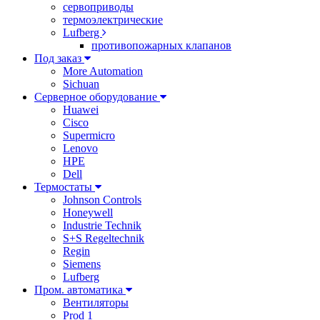
сервоприводы
термоэлектрические
Lufberg
противопожарных клапанов
Под заказ
More Automation
Sichuan
Серверное оборудование
Huawei
Cisco
Supermicro
Lenovo
HPE
Dell
Термостаты
Johnson Controls
Honeywell
Industrie Technik
S+S Regeltechnik
Regin
Siemens
Lufberg
Пром. автоматика
Вентиляторы
Prod 1