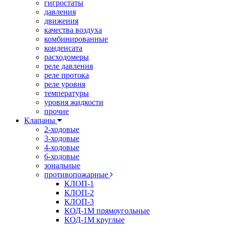
гигростаты
давления
движения
качества воздуха
комбинированные
конденсата
расходомеры
реле давления
реле протока
реле уровня
температуры
уровня жидкости
прочие
Клапаны
2-ходовые
3-ходовые
4-ходовые
6-ходовые
зональные
противопожарные
КЛОП-1
КЛОП-2
КЛОП-3
КОД-1М прямоугольные
КОД-1М круглые