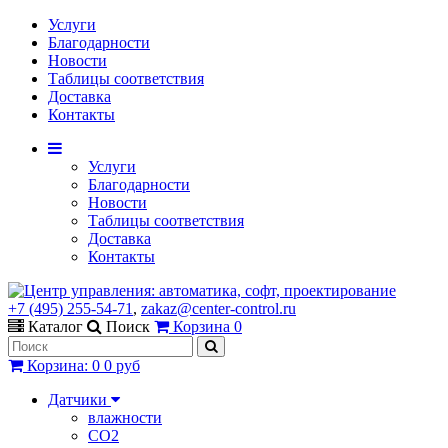
Услуги
Благодарности
Новости
Таблицы соответствия
Доставка
Контакты
Услуги
Благодарности
Новости
Таблицы соответствия
Доставка
Контакты
+7 (495) 255-54-71
,
zakaz@center-control.ru
Каталог
Поиск
Корзина
0
Корзина
:
0
0 руб
Датчики
влажности
CO2