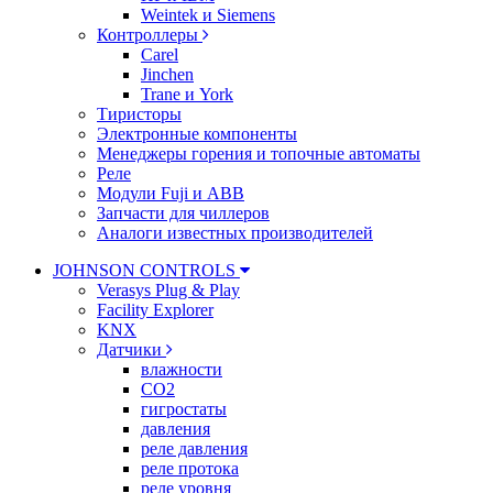
Weintek и Siemens
Контроллеры
Carel
Jinchen
Trane и York
Тиристоры
Электронные компоненты
Менеджеры горения и топочные автоматы
Реле
Модули Fuji и ABB
Запчасти для чиллеров
Аналоги известных производителей
JOHNSON CONTROLS
Verasys Plug & Play
Facility Explorer
KNX
Датчики
влажности
CO2
гигростаты
давления
реле давления
реле протока
реле уровня