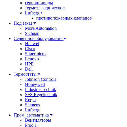
сервоприводы
термоэлектрические
Lufberg
противопожарных клапанов
Под заказ
More Automation
Sichuan
Серверное оборудование
Huawei
Cisco
Supermicro
Lenovo
HPE
Dell
Термостаты
Johnson Controls
Honeywell
Industrie Technik
S+S Regeltechnik
Regin
Siemens
Lufberg
Пром. автоматика
Вентиляторы
Prod 1