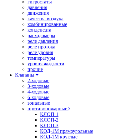
гигростаты
давления
движения
качества воздуха
комбинированные
конденсата
расходомеры
реле давления
реле протока
реле уровня
температуры
уровня жидкости
прочие
Клапаны
2-ходовые
3-ходовые
4-ходовые
6-ходовые
зональные
противопожарные
КЛОП-1
КЛОП-2
КЛОП-3
КОД-1М прямоугольные
КОД-1М круглые