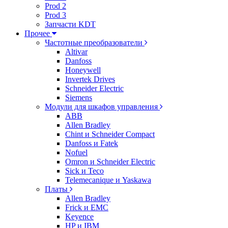
Prod 2
Prod 3
Запчасти KDT
Прочее
Частотные преобразователи
Altivar
Danfoss
Honeywell
Invertek Drives
Schneider Electric
Siemens
Модули для шкафов управления
ABB
Allen Bradley
Chint и Schneider Compact
Danfoss и Fatek
Nofuel
Omron и Schneider Electric
Sick и Teco
Telemecanique и Yaskawa
Платы
Allen Bradley
Frick и EMC
Keyence
HP и IBM