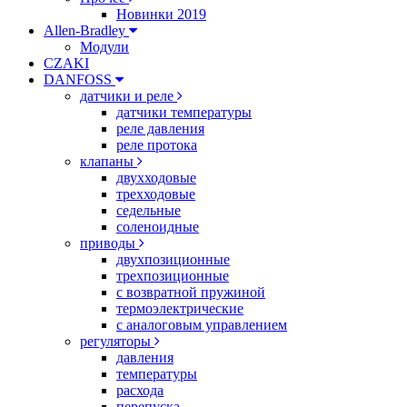
Новинки 2019
Allen-Bradley
Модули
CZAKI
DANFOSS
датчики и реле
датчики температуры
реле давления
реле протока
клапаны
двухходовые
трехходовые
седельные
соленоидные
приводы
двухпозиционные
трехпозиционные
с возвратной пружиной
термоэлектрические
с аналоговым управлением
регуляторы
давления
температуры
расхода
перепуска