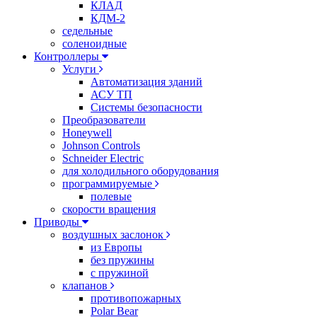
КЛАД
КДМ-2
седельные
соленоидные
Контроллеры
Услуги
Автоматизация зданий
АСУ ТП
Системы безопасности
Преобразователи
Honeywell
Johnson Controls
Schneider Electric
для холодильного оборудования
программируемые
полевые
скорости вращения
Приводы
воздушных заслонок
из Европы
без пружины
с пружиной
клапанов
противопожарных
Polar Bear