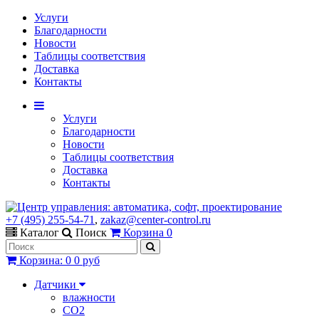
Услуги
Благодарности
Новости
Таблицы соответствия
Доставка
Контакты
Услуги
Благодарности
Новости
Таблицы соответствия
Доставка
Контакты
+7 (495) 255-54-71
,
zakaz@center-control.ru
Каталог
Поиск
Корзина
0
Корзина
:
0
0 руб
Датчики
влажности
CO2