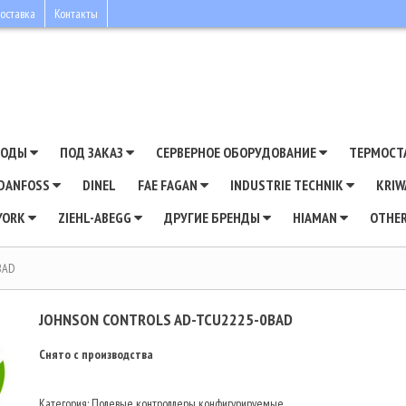
оставка
Контакты
ВОДЫ
ПОД ЗАКАЗ
СЕРВЕРНОЕ ОБОРУДОВАНИЕ
ТЕРМОСТ
DANFOSS
DINEL
FAE FAGAN
INDUSTRIE TECHNIK
KRI
YORK
ZIEHL-ABEGG
ДРУГИЕ БРЕНДЫ
HIAMAN
OTHE
BAD
JOHNSON CONTROLS AD-TCU2225-0BAD
Снято с производства
Категория: Полевые контроллеры конфигурируемые