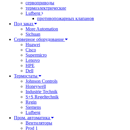
сервоприводы
термоэлектрические
Lufberg
противопожарных клапанов
Под заказ
More Automation
Sichuan
Серверное оборудование
Huawei
Cisco
Supermicro
Lenovo
HPE
Dell
Термостаты
Johnson Controls
Honeywell
Industrie Technik
S+S Regeltechnik
Regin
Siemens
Lufberg
Пром. автоматика
Вентиляторы
Prod 1