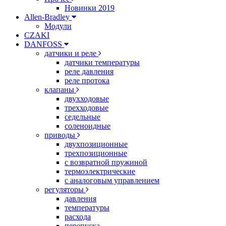
Новинки 2019
Allen-Bradley
Модули
CZAKI
DANFOSS
датчики и реле
датчики температуры
реле давления
реле протока
клапаны
двухходовые
трехходовые
седельные
соленоидные
приводы
двухпозиционные
трехпозиционные
с возвратной пружиной
термоэлектрические
с аналоговым управлением
регуляторы
давления
температуры
расхода
перепуска