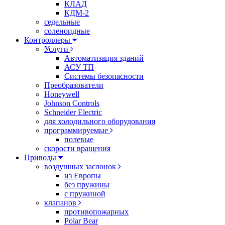
КЛАД
КДМ-2
седельные
соленоидные
Контроллеры
Услуги
Автоматизация зданий
АСУ ТП
Системы безопасности
Преобразователи
Honeywell
Johnson Controls
Schneider Electric
для холодильного оборудования
программируемые
полевые
скорости вращения
Приводы
воздушных заслонок
из Европы
без пружины
с пружиной
клапанов
противопожарных
Polar Bear