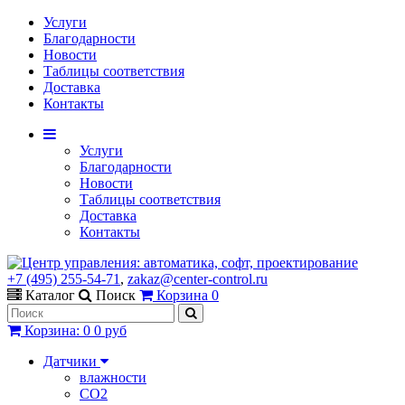
Услуги
Благодарности
Новости
Таблицы соответствия
Доставка
Контакты
Услуги
Благодарности
Новости
Таблицы соответствия
Доставка
Контакты
+7 (495) 255-54-71
,
zakaz@center-control.ru
Каталог
Поиск
Корзина
0
Корзина
:
0
0 руб
Датчики
влажности
CO2