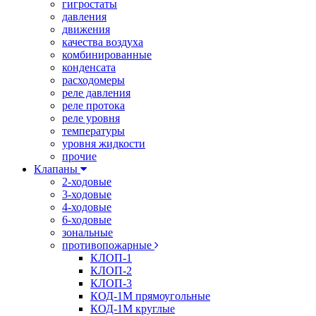
гигростаты
давления
движения
качества воздуха
комбинированные
конденсата
расходомеры
реле давления
реле протока
реле уровня
температуры
уровня жидкости
прочие
Клапаны
2-ходовые
3-ходовые
4-ходовые
6-ходовые
зональные
противопожарные
КЛОП-1
КЛОП-2
КЛОП-3
КОД-1М прямоугольные
КОД-1М круглые