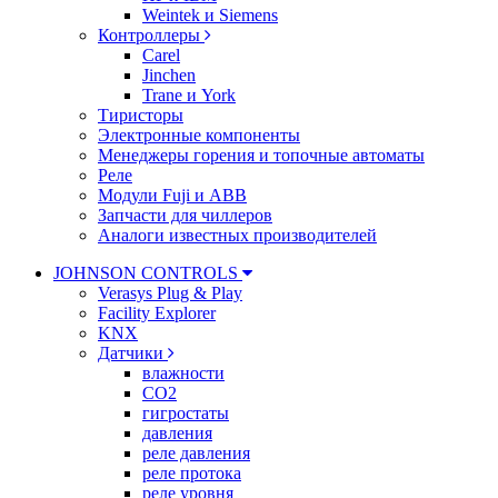
Weintek и Siemens
Контроллеры
Carel
Jinchen
Trane и York
Тиристоры
Электронные компоненты
Менеджеры горения и топочные автоматы
Реле
Модули Fuji и ABB
Запчасти для чиллеров
Аналоги известных производителей
JOHNSON CONTROLS
Verasys Plug & Play
Facility Explorer
KNX
Датчики
влажности
CO2
гигростаты
давления
реле давления
реле протока
реле уровня