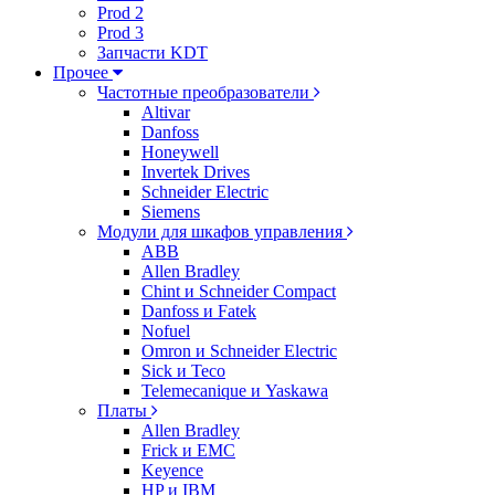
Prod 2
Prod 3
Запчасти KDT
Прочее
Частотные преобразователи
Altivar
Danfoss
Honeywell
Invertek Drives
Schneider Electric
Siemens
Модули для шкафов управления
ABB
Allen Bradley
Chint и Schneider Compact
Danfoss и Fatek
Nofuel
Omron и Schneider Electric
Sick и Teco
Telemecanique и Yaskawa
Платы
Allen Bradley
Frick и EMC
Keyence
HP и IBM