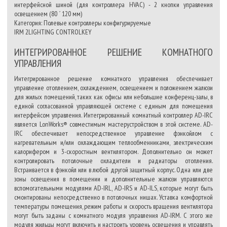
интерфейсной шиной (для контроллера HVAC) - 2 кнопки управления
освещением (80 ´ 120 мм)
Категория: Полевые контроллеры конфигурируемые
IRM 2LIGHTING CONTROLKEY
ИНТЕГРИРОВАННОЕ РЕШЕНИЕ КОМНАТНОГО
УПРАВЛЕНИЯ
Интегрированное решение комнатного управления обеспечивает
управление отоплением, охлаждением, освещением и положением жалюзи
для жилых помещений, таких как офисы или небольшие конференц-залы, в
единой согласованной управляющей системе с единым для помещения
интерфейсом управления. Интегрированный комнатный контроллер AD-IRC
является LonWorks® совместимым мастерустройством в этой системе. AD-
IRC обеспечивает непосредственное управление фэнкойлом с
нагревательным и/или охлаждающим теплообменниками, электрическим
калорифером и 3-скоростным вентилятором. Дополнительно он может
контролировать потолочные охладители и радиаторы отопления.
Встраивается в фэнкойл или в любой другой защитный корпус. Одна или две
зоны освещения в помещении и дополнительные жалюзи управляются
вспомогательными модулями AD-IRL, AD-IRS и AD-ILS, которые могут быть
смонтированы непосредственно в потолочных нишах. Уставка комфортной
температуры помещения, режим работы и скорость вращения вентилятора
могут быть заданы с комнатного модуля управления AD-IRМ. С этого же
модуля жильцы могут включить и настроить уровень освещения и управлять