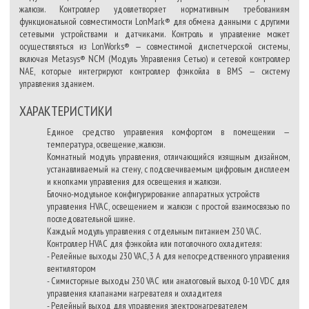
жалюзи. Контроллер удовлетворяет нормативным требованиям
функциональной совместимости LonMark® для обмена данными с другими
сетевыми устройствами и датчиками. Контроль и управление может
осуществляться из LonWorks® — совместимой диспетчерской системы,
включая Metasys® NCM (Модуль Управления Сетью) и сетевой контроллер
NAE, которые интегрируют контроллер фэнкойла в BMS — систему
управления зданием.
ХАРАКТЕРИСТИКИ
Единое средство управления комфортом в помещении —
температура, освещение, жалюзи.
Комнатный модуль управления, отличающийся изящным дизайном,
устанавливаемый на стену, с подсвечиваемым цифровым дисплеем
и кнопками управления для освещения и жалюзи.
Блочно-модульное конфигурирование аппаратных устройств
управления HVAC, освещением и жалюзи с простой взаимосвязью по
последовательной шине.
Каждый модуль управления с отдельным питанием 230 VAC.
Контроллер HVAC для фэнкойла или потолочного охладителя:
- Релейные выходы 230 VAC, 3 А для непосредственного управления
вентилятором
- Симисторные выходы 230 VAC или аналоговый выход 0-10 VDC для
управления клапанами нагревателя и охладителя
- Релейный выход для управления электронагревателем