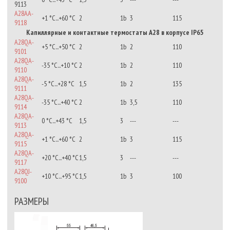
9113
A28AA-
+1 °C...+60 °С
2
1b
3
115
9118
Капиллярные и контактные термостаты A28 в корпусе IP65
A28QA-
+5 °С...+50 °С
2
1b
2
110
9101
A28QA-
-35 °С...+10 °С
2
1b
2
110
9110
A28QA-
-5 °С...+28 °С
1,5
1b
2
135
9111
A28QA-
-35 °С...+40 °С
2
1b
3,5
110
9114
A28QA-
0 °C...+43 °С
1,5
3
---
---
9113
A28QA-
+1 °C...+60 °С
2
1b
3
115
9115
A28QA-
+20 °C...+40 °С
1,5
3
---
---
9117
A28QJ-
+10 °С...+95 °С
1,5
1b
3
100
9100
РАЗМЕРЫ