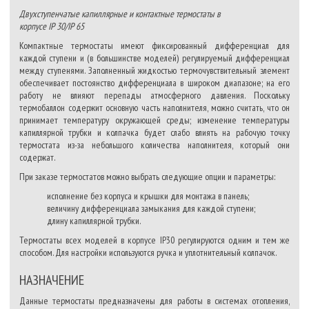
Двухступенчатые капиллярные и контактные термостаты в
корпусе IP 30/IP 65
Компактные термостаты имеют фиксированный дифференциал для
каждой ступени и (в большинстве моделей) регулируемый дифференциал
между ступенями. Заполненный жидкостью термочувствительный элемент
обеспечивает постоянство дифференциала в широком диапазоне; на его
работу не влияют перепады атмосферного давления. Поскольку
термобаллон содержит основную часть наполнителя, можно считать, что он
принимает температуру окружающей среды; изменение температуры
капиллярной трубки и колпачка будет слабо влиять на рабочую точку
термостата из-за небольшого количества наполнителя, который они
содержат.
При заказе термостатов можно выбрать следующие опции и параметры:
исполнение без корпуса и крышки для монтажа в панель;
величину дифференциала замыкания для каждой ступени;
длину капиллярной трубки.
Термостаты всех моделей в корпусе IP30 регулируются одним и тем же
способом. Для настройки используются ручка и уплотнительный колпачок.
НАЗНАЧЕНИЕ
Данные термостаты предназначены для работы в системах отопления,