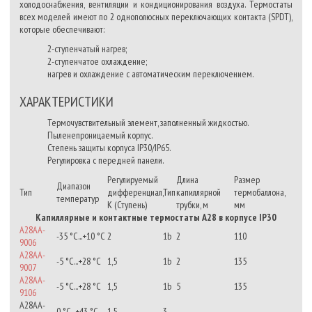
холодоснабжения, вентиляции и кондиционирования воздуха. Термостаты
всех моделей имеют по 2 однополюсных переключающих контакта (SPDT),
которые обеспечивают:
2-ступенчатый нагрев;
2-ступенчатое охлаждение;
нагрев и охлаждение с автоматическим переключением.
ХАРАКТЕРИСТИКИ
Термочувствительный элемент, заполненный жидкостью.
Пыленепроницаемый корпус.
Степень защиты корпуса IP30/IP65.
Регулировка с передней панели.
Регулируемый
Длина
Размер
Диапазон
Тип
дифференциал,
Тип
капиллярной
термобаллона,
температур
К (Ступень)
трубки, м
мм
Капиллярные и контактные термостаты A28 в корпусе IP30
A28AA-
-35 °С...+10 °С
2
1b
2
110
9006
A28AA-
-5 °С...+28 °С
1,5
1b
2
135
9007
A28AA-
-5 °С...+28 °С
1,5
1b
5
135
9106
A28AA-
0 °C...+43 °С
1,5
3
---
---