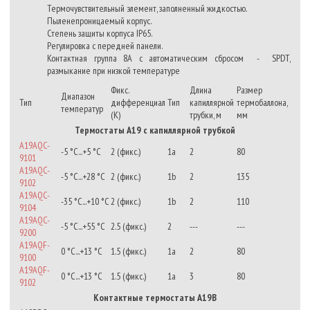
Термочувствительный элемент, заполненный жидкостью.
Пыленепроницаемый корпус.
Степень защиты корпуса IP65.
Регулировка с передней панели.
Контактная группа 8А с автоматическим сбросом - SPDT,
размыкание при низкой температуре
Фикс.
Длина
Размер
Диапазон
Тип
дифференциал
Тип
капиллярной
термобаллона,
температур
(К)
трубки, м
мм
Термостаты А19 с капиллярной трубкой
A19AQC-
-5 °С...+5 °С
2 (фикс.)
1a
2
80
9101
A19AQC-
-5 °С...+28 °С
2 (фикс.)
1b
2
135
9102
A19AQC-
-35 °С...+10 °С
2 (фикс.)
1b
2
110
9104
A19AQC-
-5 °С...+55 °С
2.5 (фикс.)
2
---
---
9200
A19AQF-
0 °C...+13 °С
1.5 (фикс.)
1a
2
80
9100
A19AQF-
0 °C...+13 °С
1.5 (фикс.)
1a
3
80
9102
Контактные термостаты А19В