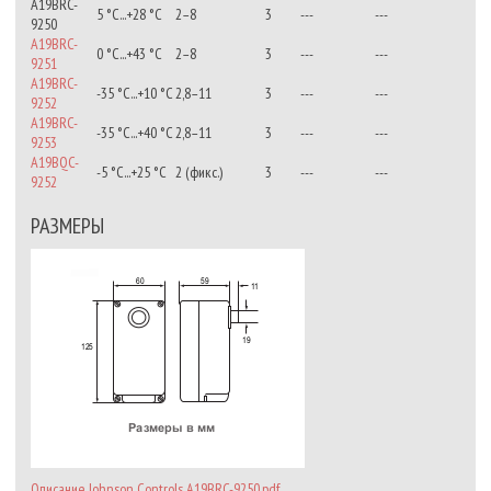
A19BRC-
5 °С...+28 °С
2–8
3
---
---
9250
A19BRC-
0 °C...+43 °С
2–8
3
---
---
9251
A19BRC-
-35 °С...+10 °С
2,8–11
3
---
---
9252
A19BRC-
-35 °С...+40 °С
2,8–11
3
---
---
9253
A19BQC-
-5 °С...+25 °С
2 (фикс.)
3
---
---
9252
РАЗМЕРЫ
Описание Johnson Controls A19BRC-9250.pdf