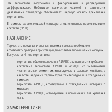
Эти термостаты выпускаются с фиксированным и регулируемым
дифференциалом. Небольшое количество моделей с различными
диапазонами температур обеспечивает широкую область применений
термостатов.
В термостатах всех моделей используются однополюсные переключающие
контакты (SPDT).
НАЗНАЧЕНИЕ
Термостаты предназначены для систем, в которых необходимо
использовать приборы в брызгозащищённых пыленепроницаемых корпусах.
Выпускается 4 типа термостатов:
термостаты общего назначения А19ARC с капиллярными трубками;
контактные термостаты A19BRC и A19BQC со змеевиковым
чувствительным элементом, используемые в сельском хозяйстве, в
качестве наружных термометров температуры и в холодильных
камерах;
термостаты A19AQF, используемые в охлаждаемых цистернах с
молоком;
термостаты A19AQС, используемые в помещениях для хранения
льда.
ХАРАКТЕРИСТИКИ