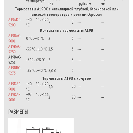
температур
(К)
трубки, м
мм
Термостаты А19DC с капиллярной трубкой, блокировкой при
высокой температуре и ручным сбросом
A19ADC-
+40 °C...+120
7
2
---
---
9200
°С
Контактные термостаты А19В
A19BAC-
0 °C...+43 °С
2
3
---
---
9001
A19BAC-
-35 °С...+10 °С
2,5
3
---
---
9250
A19BAC-
-5 °С...+28 °С
2
3
---
---
9251
A19BBC-
-35 °С...+40 °С
2,8-8
3
---
---
9275
Термостаты А19D с хомутом
A19DAC-
+40 °C...+120
4,5
20
---
---
9001
°С
A19DAF-
+92 °C...+116
2
20
---
---
9001
°С
РАЗМЕРЫ