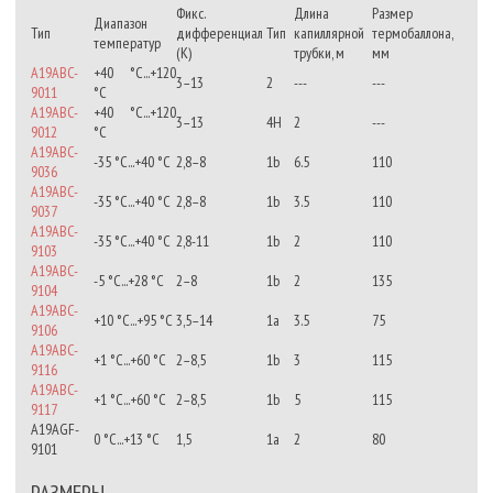
Фикс.
Длина
Размер
Диапазон
Тип
дифференциал
Тип
капиллярной
термобаллона,
температур
(К)
трубки, м
мм
A19ABC-
+40 °C...+120
3–13
2
---
---
9011
°С
A19ABC-
+40 °C...+120
3–13
4H
2
---
9012
°С
A19ABC-
-35 °С...+40 °С
2,8–8
1b
6.5
110
9036
A19ABC-
-35 °С...+40 °С
2,8–8
1b
3.5
110
9037
A19ABC-
-35 °С...+40 °С
2,8-11
1b
2
110
9103
A19ABC-
-5 °С...+28 °С
2–8
1b
2
135
9104
A19ABC-
+10 °С...+95 °С
3,5–14
1a
3.5
75
9106
A19ABC-
+1 °C...+60 °С
2–8,5
1b
3
115
9116
A19ABC-
+1 °C...+60 °С
2–8,5
1b
5
115
9117
A19AGF-
0 °C...+13 °С
1,5
1a
2
80
9101
РАЗМЕРЫ