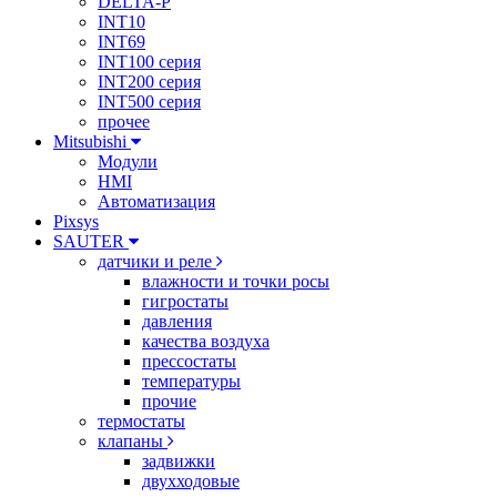
DELTA-P
INT10
INT69
INT100 серия
INT200 серия
INT500 серия
прочее
Mitsubishi
Модули
HMI
Автоматизация
Pixsys
SAUTER
датчики и реле
влажности и точки росы
гигростаты
давления
качества воздуха
прессостаты
температуры
прочие
термостаты
клапаны
задвижки
двухходовые