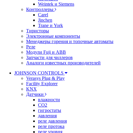
Weintek и Siemens
Контроллеры
Carel
Jinchen
Trane и York
Тиристоры
Электронные компоненты
Менеджеры горения и топочные автоматы
Реле
Модули Fuji и ABB
Запчасти для чиллеров
Аналоги известных производителей
JOHNSON CONTROLS
Verasys Plug & Play
Facility Explorer
KNX
Датчики
влажности
CO2
гигростаты
давления
реле давления
реле протока
реле уровня