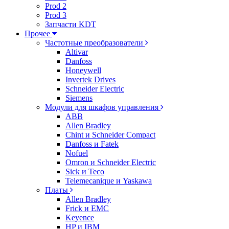
Prod 2
Prod 3
Запчасти KDT
Прочее
Частотные преобразователи
Altivar
Danfoss
Honeywell
Invertek Drives
Schneider Electric
Siemens
Модули для шкафов управления
ABB
Allen Bradley
Chint и Schneider Compact
Danfoss и Fatek
Nofuel
Omron и Schneider Electric
Sick и Teco
Telemecanique и Yaskawa
Платы
Allen Bradley
Frick и EMC
Keyence
HP и IBM