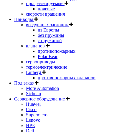
программируемые
полевые
скорости вращения
Приводы
воздушных заслонок
из Европы
без пружины
с пружиной
клапанов
противопожарных
Polar Bear
сервоприводы
термоэлектрические
Lufberg
противопожарных клапанов
Под заказ
More Automation
Sichuan
Серверное оборудование
Huawei
Cisco
Supermicro
Lenovo
HPE
Dell