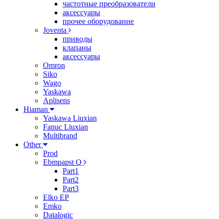
частотные преобразователи
аксессуары
прочее оборудование
Joventa
приводы
клапаны
аксессуары
Omron
Siko
Wago
Yaskawa
Aplisens
Hiaman
Yaskawa Liuxian
Fanuc Liuxian
Multibrand
Other
Prod
Ebmpapst Q
Part1
Part2
Part3
Elko EP
Emko
Datalogic