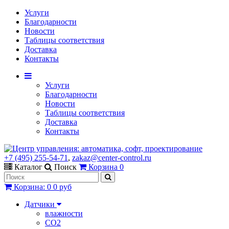
Услуги
Благодарности
Новости
Таблицы соответствия
Доставка
Контакты
Услуги
Благодарности
Новости
Таблицы соответствия
Доставка
Контакты
+7 (495) 255-54-71
,
zakaz@center-control.ru
Каталог
Поиск
Корзина
0
Корзина
:
0
0 руб
Датчики
влажности
CO2