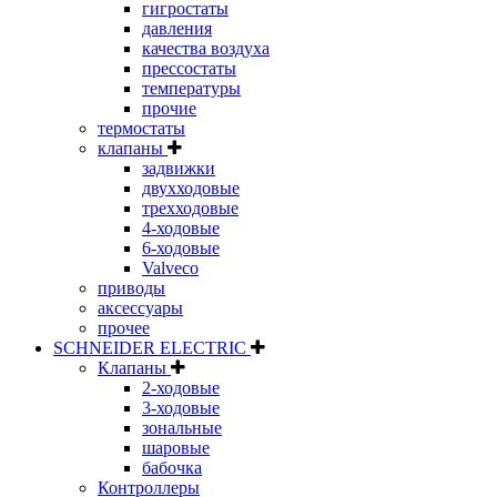
гигростаты
давления
качества воздуха
прессостаты
температуры
прочие
термостаты
клапаны
задвижки
двухходовые
трехходовые
4-ходовые
6-ходовые
Valveco
приводы
аксессуары
прочее
SCHNEIDER ELECTRIC
Клапаны
2-ходовые
3-ходовые
зональные
шаровые
бабочка
Контроллеры