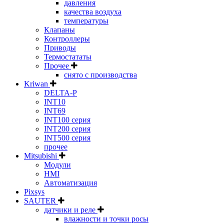
давления
качества воздуха
температуры
Клапаны
Контроллеры
Приводы
Термостататы
Прочее
снято с производства
Kriwan
DELTA-P
INT10
INT69
INT100 серия
INT200 серия
INT500 серия
прочее
Mitsubishi
Модули
HMI
Автоматизация
Pixsys
SAUTER
датчики и реле
влажности и точки росы