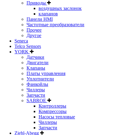
Приводы
воздушных заслонок
клапанов
Панели HMI
Частотные преобразователи
Прочее
Другое
Seneca
Telco Sensors
YORK
Датчики
Двигатели
Клапаны
Платы управления
Уплотнители
Фанкойлы
Чиллеры
Запчасти
SABROE
Контроллеры
Компрессоры
Насосы тепловые
Чиллеры
Запчасти
Ziehl-Abegg