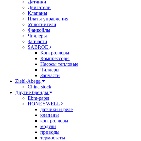
Датчики
Двигатели
Клапаны
Платы управления
Уплотнители
Фанкойлы
Чиллеры
Запчасти
SABROE
Контроллеры
Компрессоры
Насосы тепловые
Чиллеры
Запчасти
Ziehl-Abegg
China stock
Другие бренды
Ebm-papst
HONEYWELL
датчики и реле
клапаны
контроллеры
модули
приводы
термостаты