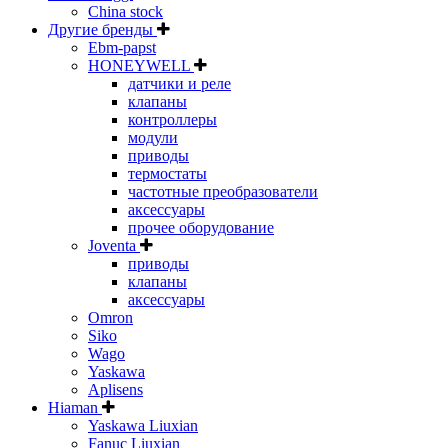
China stock
Другие бренды
Ebm-papst
HONEYWELL
датчики и реле
клапаны
контроллеры
модули
приводы
термостаты
частотные преобразователи
аксессуары
прочее оборудование
Joventa
приводы
клапаны
аксессуары
Omron
Siko
Wago
Yaskawa
Aplisens
Hiaman
Yaskawa Liuxian
Fanuc Liuxian