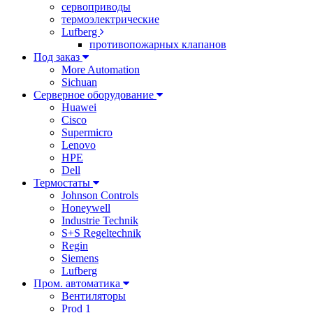
сервоприводы
термоэлектрические
Lufberg
противопожарных клапанов
Под заказ
More Automation
Sichuan
Серверное оборудование
Huawei
Cisco
Supermicro
Lenovo
HPE
Dell
Термостаты
Johnson Controls
Honeywell
Industrie Technik
S+S Regeltechnik
Regin
Siemens
Lufberg
Пром. автоматика
Вентиляторы
Prod 1