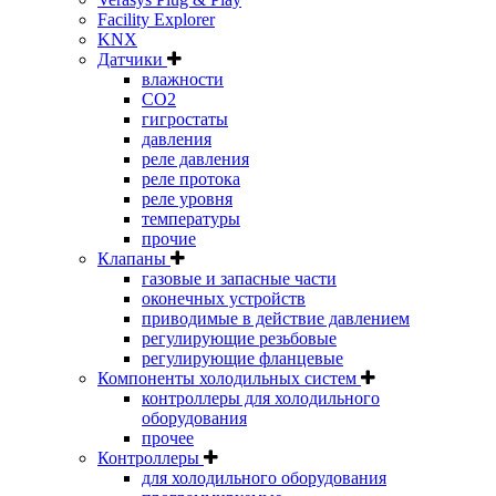
Facility Explorer
KNX
Датчики
влажности
CO2
гигростаты
давления
реле давления
реле протока
реле уровня
температуры
прочие
Клапаны
газовые и запасные части
оконечных устройств
приводимые в действие давлением
регулирующие резьбовые
регулирующие фланцевые
Компоненты холодильных систем
контроллеры для холодильного
оборудования
прочее
Контроллеры
для холодильного оборудования