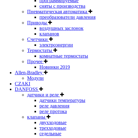
программируемые
сняты с производства
Пневматическая автоматика
преобразователи давления
Приводы
воздушных заслонок
клапанов
Счетчики
электроэнергии
Термостаты
комнатные термостаты
Прочее
Новинки 2019
Allen-Bradley
Модули
CZAKI
DANFOSS
датчики и реле
датчики температуры
реле давления
реле протока
клапаны
двухходовые
трехходовые
седельные