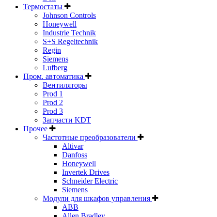
Термостаты
Johnson Controls
Honeywell
Industrie Technik
S+S Regeltechnik
Regin
Siemens
Lufberg
Пром. автоматика
Вентиляторы
Prod 1
Prod 2
Prod 3
Запчасти KDT
Прочее
Частотные преобразователи
Altivar
Danfoss
Honeywell
Invertek Drives
Schneider Electric
Siemens
Модули для шкафов управления
ABB
Allen Bradley