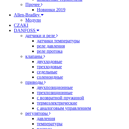
Прочее
Новинки 2019
Allen-Bradley
Модули
CZAKI
DANFOSS
датчики и реле
датчики температуры
реле давления
реле протока
клапаны
двухходовые
трехходовые
седельные
соленоидные
приводы
двухпозиционные
трехпозиционные
с возвратной пружиной
термоэлектрические
с аналоговым управлением
регуляторы
давления
температуры
расхода