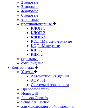
2-ходовые
3-ходовые
4-ходовые
6-ходовые
зональные
противопожарные
КЛОП-1
КЛОП-2
КЛОП-3
КОД-1М прямоугольные
КОД-1М круглые
КЛАД
КДМ-2
седельные
соленоидные
Контроллеры
Услуги
Автоматизация зданий
АСУ ТП
Системы безопасности
Преобразователи
Honeywell
Johnson Controls
Schneider Electric
для холодильного оборудования