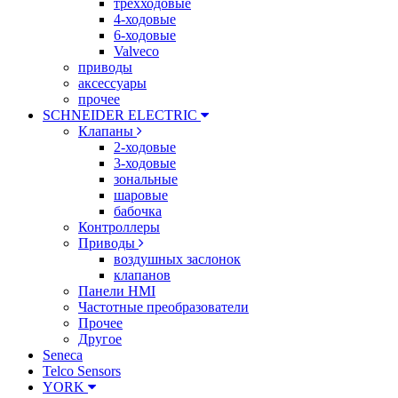
трехходовые
4-ходовые
6-ходовые
Valveco
приводы
аксессуары
прочее
SCHNEIDER ELECTRIC
Клапаны
2-ходовые
3-ходовые
зональные
шаровые
бабочка
Контроллеры
Приводы
воздушных заслонок
клапанов
Панели HMI
Частотные преобразователи
Прочее
Другое
Seneca
Telco Sensors
YORK