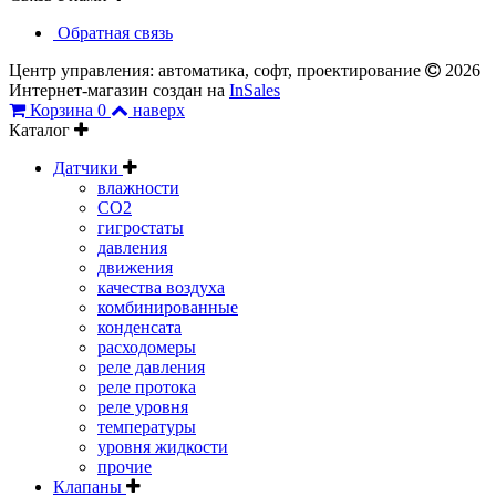
Обратная связь
Центр управления: автоматика, софт, проектирование
2026
Интернет-магазин создан на
InSales
Корзина
0
наверх
Каталог
Датчики
влажности
CO2
гигростаты
давления
движения
качества воздуха
комбинированные
конденсата
расходомеры
реле давления
реле протока
реле уровня
температуры
уровня жидкости
прочие
Клапаны