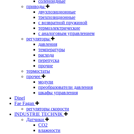
соленоидные
приводы
двухпозиционные
трехпозиционные
с возвратной пружиной
термоэлектрические
с аналоговым управлением
регуляторы
давления
температуры
расхода
перепуска
прочие
термостаты
прочее
модули
преобразователи давления
шкафы управления
Dinel
Fae Fagan
регуляторы скорости
INDUSTRIE TECHNIK
Датчики
CO2
влажности