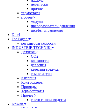
перепуска
прочие
термостаты
прочее
модули
преобразователи давления
шкафы управления
Dinel
Fae Fagan
регуляторы скорости
INDUSTRIE TECHNIK
Датчики
CO2
влажности
давления
качества воздуха
температуры
Клапаны
Контроллеры
Приводы
Термостататы
Прочее
снято с производства
Kriwan