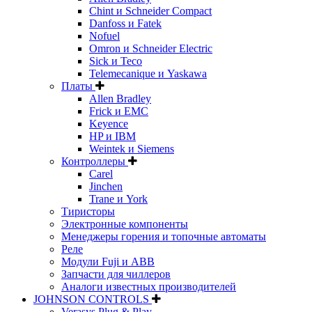
Chint и Schneider Compact
Danfoss и Fatek
Nofuel
Omron и Schneider Electric
Sick и Teco
Telemecanique и Yaskawa
Платы
Allen Bradley
Frick и EMC
Keyence
HP и IBM
Weintek и Siemens
Контроллеры
Carel
Jinchen
Trane и York
Тиристоры
Электронные компоненты
Менеджеры горения и топочные автоматы
Реле
Модули Fuji и ABB
Запчасти для чиллеров
Аналоги известных производителей
JOHNSON CONTROLS
Verasys Plug & Play