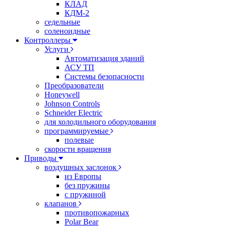
КЛАД
КДМ-2
седельные
соленоидные
Контроллеры
Услуги
Автоматизация зданий
АСУ ТП
Системы безопасности
Преобразователи
Honeywell
Johnson Controls
Schneider Electric
для холодильного оборудования
программируемые
полевые
скорости вращения
Приводы
воздушных заслонок
из Европы
без пружины
с пружиной
клапанов
противопожарных
Polar Bear