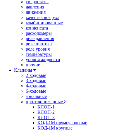
гигростаты
давления
движения
качества воздуха
комбинированные
конденсата
расходомеры
реле давления
реле протока
реле уровня
температуры
уровня жидкости
прочие
Клапаны
2-ходовые
3-ходовые
4-ходовые
6-ходовые
зональные
противопожарные
КЛОП-1
КЛОП-2
КЛОП-3
КОД-1М прямоугольные
КОД-1М круглые