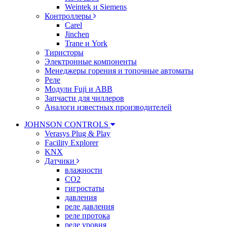
Weintek и Siemens
Контроллеры
Carel
Jinchen
Trane и York
Тиристоры
Электронные компоненты
Менеджеры горения и топочные автоматы
Реле
Модули Fuji и ABB
Запчасти для чиллеров
Аналоги известных производителей
JOHNSON CONTROLS
Verasys Plug & Play
Facility Explorer
KNX
Датчики
влажности
CO2
гигростаты
давления
реле давления
реле протока
реле уровня