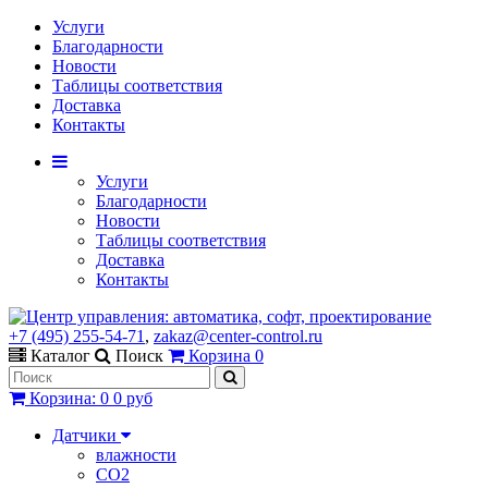
Услуги
Благодарности
Новости
Таблицы соответствия
Доставка
Контакты
Услуги
Благодарности
Новости
Таблицы соответствия
Доставка
Контакты
+7 (495) 255-54-71
,
zakaz@center-control.ru
Каталог
Поиск
Корзина
0
Корзина
:
0
0 руб
Датчики
влажности
CO2