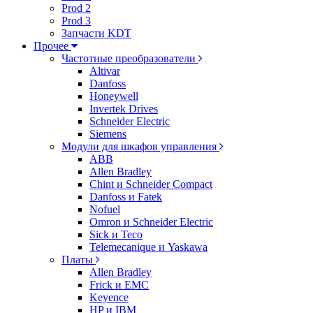
Prod 2
Prod 3
Запчасти KDT
Прочее
Частотные преобразователи
Altivar
Danfoss
Honeywell
Invertek Drives
Schneider Electric
Siemens
Модули для шкафов управления
ABB
Allen Bradley
Chint и Schneider Compact
Danfoss и Fatek
Nofuel
Omron и Schneider Electric
Sick и Teco
Telemecanique и Yaskawa
Платы
Allen Bradley
Frick и EMC
Keyence
HP и IBM