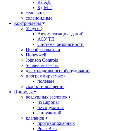
КЛАД
КДМ-2
седельные
соленоидные
Контроллеры
Услуги
Автоматизация зданий
АСУ ТП
Системы безопасности
Преобразователи
Honeywell
Johnson Controls
Schneider Electric
для холодильного оборудования
программируемые
полевые
скорости вращения
Приводы
воздушных заслонок
из Европы
без пружины
с пружиной
клапанов
противопожарных
Polar Bear