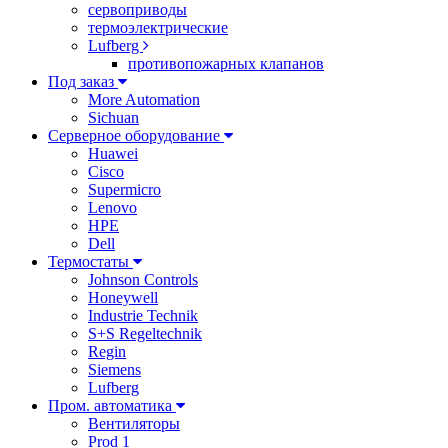
сервоприводы
термоэлектрические
Lufberg
противопожарных клапанов
Под заказ
More Automation
Sichuan
Серверное оборудование
Huawei
Cisco
Supermicro
Lenovo
HPE
Dell
Термостаты
Johnson Controls
Honeywell
Industrie Technik
S+S Regeltechnik
Regin
Siemens
Lufberg
Пром. автоматика
Вентиляторы
Prod 1