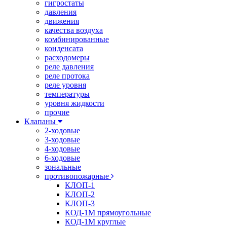
гигростаты
давления
движения
качества воздуха
комбинированные
конденсата
расходомеры
реле давления
реле протока
реле уровня
температуры
уровня жидкости
прочие
Клапаны
2-ходовые
3-ходовые
4-ходовые
6-ходовые
зональные
противопожарные
КЛОП-1
КЛОП-2
КЛОП-3
КОД-1М прямоугольные
КОД-1М круглые