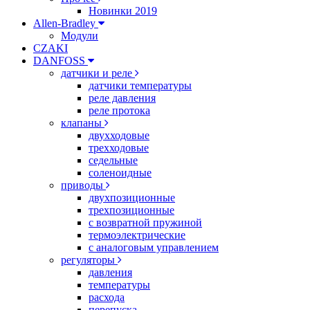
Новинки 2019
Allen-Bradley
Модули
CZAKI
DANFOSS
датчики и реле
датчики температуры
реле давления
реле протока
клапаны
двухходовые
трехходовые
седельные
соленоидные
приводы
двухпозиционные
трехпозиционные
с возвратной пружиной
термоэлектрические
с аналоговым управлением
регуляторы
давления
температуры
расхода
перепуска