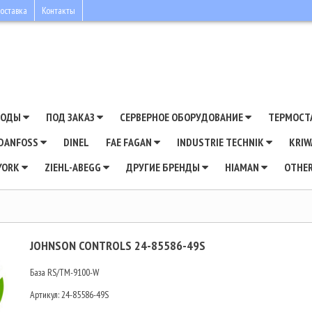
оставка
Контакты
ВОДЫ
ПОД ЗАКАЗ
СЕРВЕРНОЕ ОБОРУДОВАНИЕ
ТЕРМОСТ
DANFOSS
DINEL
FAE FAGAN
INDUSTRIE TECHNIK
KRI
YORK
ZIEHL-ABEGG
ДРУГИЕ БРЕНДЫ
HIAMAN
OTHE
JOHNSON CONTROLS 24-85586-49S
База RS/TM-9100-W
Артикул:
24-85586-49S