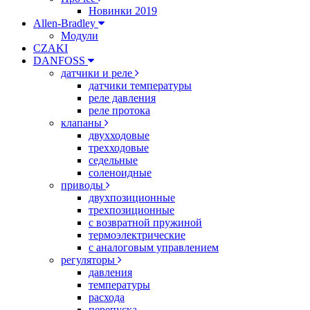
Новинки 2019
Allen-Bradley
Модули
CZAKI
DANFOSS
датчики и реле
датчики температуры
реле давления
реле протока
клапаны
двухходовые
трехходовые
седельные
соленоидные
приводы
двухпозиционные
трехпозиционные
с возвратной пружиной
термоэлектрические
с аналоговым управлением
регуляторы
давления
температуры
расхода
перепуска