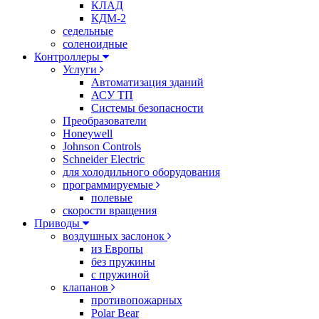
КЛАД
КДМ-2
седельные
соленоидные
Контроллеры
Услуги
Автоматизация зданий
АСУ ТП
Системы безопасности
Преобразователи
Honeywell
Johnson Controls
Schneider Electric
для холодильного оборудования
программируемые
полевые
скорости вращения
Приводы
воздушных заслонок
из Европы
без пружины
с пружиной
клапанов
противопожарных
Polar Bear