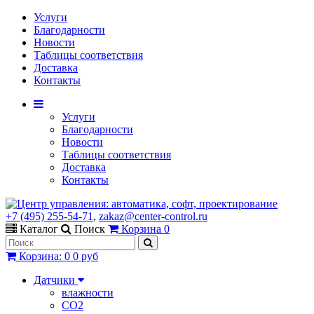
Услуги
Благодарности
Новости
Таблицы соответствия
Доставка
Контакты
Услуги
Благодарности
Новости
Таблицы соответствия
Доставка
Контакты
+7 (495) 255-54-71
,
zakaz@center-control.ru
Каталог
Поиск
Корзина
0
Корзина
:
0
0 руб
Датчики
влажности
CO2