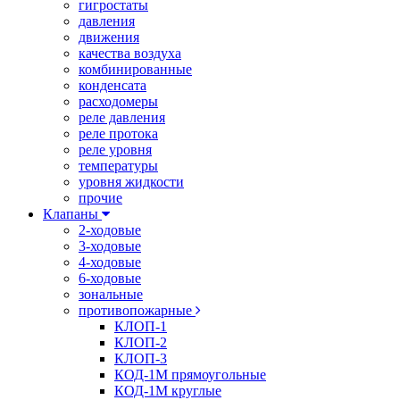
гигростаты
давления
движения
качества воздуха
комбинированные
конденсата
расходомеры
реле давления
реле протока
реле уровня
температуры
уровня жидкости
прочие
Клапаны
2-ходовые
3-ходовые
4-ходовые
6-ходовые
зональные
противопожарные
КЛОП-1
КЛОП-2
КЛОП-3
КОД-1М прямоугольные
КОД-1М круглые