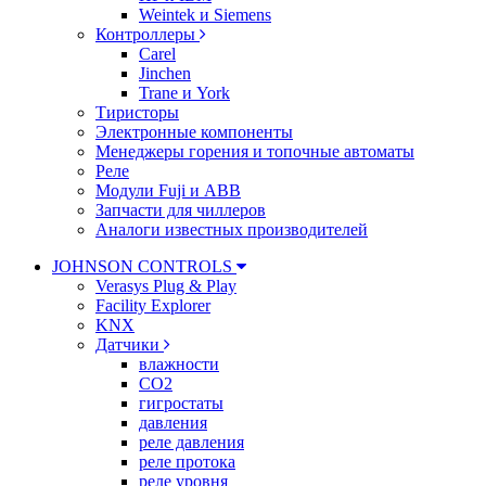
Weintek и Siemens
Контроллеры
Carel
Jinchen
Trane и York
Тиристоры
Электронные компоненты
Менеджеры горения и топочные автоматы
Реле
Модули Fuji и ABB
Запчасти для чиллеров
Аналоги известных производителей
JOHNSON CONTROLS
Verasys Plug & Play
Facility Explorer
KNX
Датчики
влажности
CO2
гигростаты
давления
реле давления
реле протока
реле уровня