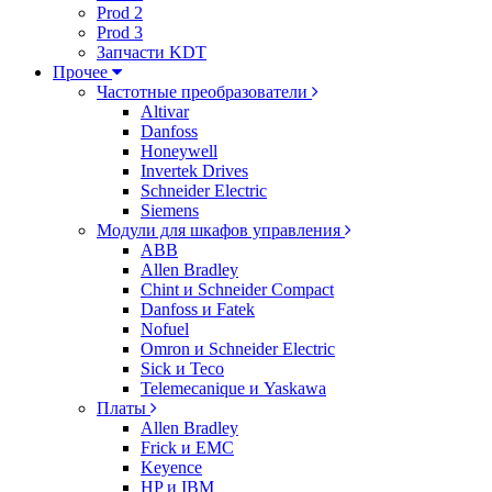
Prod 2
Prod 3
Запчасти KDT
Прочее
Частотные преобразователи
Altivar
Danfoss
Honeywell
Invertek Drives
Schneider Electric
Siemens
Модули для шкафов управления
ABB
Allen Bradley
Chint и Schneider Compact
Danfoss и Fatek
Nofuel
Omron и Schneider Electric
Sick и Teco
Telemecanique и Yaskawa
Платы
Allen Bradley
Frick и EMC
Keyence
HP и IBM