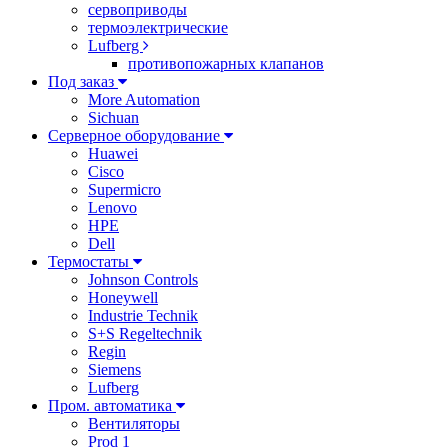
сервоприводы
термоэлектрические
Lufberg
противопожарных клапанов
Под заказ
More Automation
Sichuan
Серверное оборудование
Huawei
Cisco
Supermicro
Lenovo
HPE
Dell
Термостаты
Johnson Controls
Honeywell
Industrie Technik
S+S Regeltechnik
Regin
Siemens
Lufberg
Пром. автоматика
Вентиляторы
Prod 1