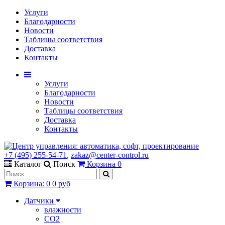
Услуги
Благодарности
Новости
Таблицы соответствия
Доставка
Контакты
Услуги
Благодарности
Новости
Таблицы соответствия
Доставка
Контакты
+7 (495) 255-54-71
,
zakaz@center-control.ru
Каталог
Поиск
Корзина
0
Корзина
:
0
0 руб
Датчики
влажности
CO2