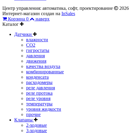
Центр управления: автоматика, софт, проектирование
2026
Интернет-магазин создан на
InSales
Корзина
0
наверх
Каталог
Датчики
влажности
CO2
гигростаты
давления
движения
качества воздуха
комбинированные
конденсата
расходомеры
реле давления
реле протока
реле уровня
температуры
уровня жидкости
прочие
Клапаны
2-ходовые
3-ходовые