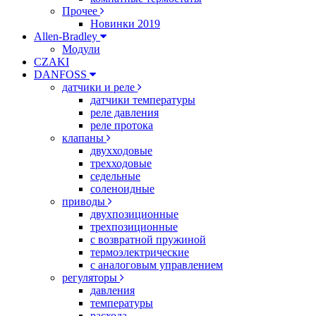
Прочее
Новинки 2019
Allen-Bradley
Модули
CZAKI
DANFOSS
датчики и реле
датчики температуры
реле давления
реле протока
клапаны
двухходовые
трехходовые
седельные
соленоидные
приводы
двухпозиционные
трехпозиционные
с возвратной пружиной
термоэлектрические
с аналоговым управлением
регуляторы
давления
температуры
расхода