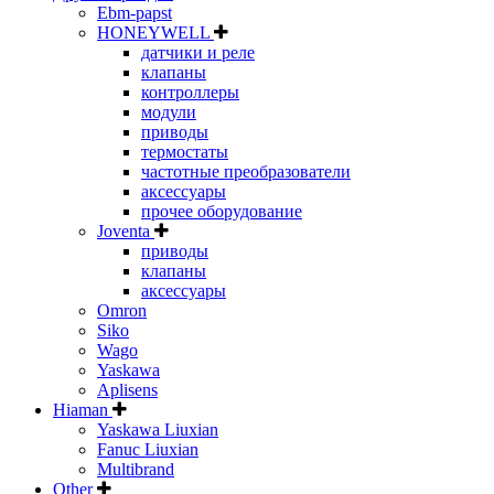
Ebm-papst
HONEYWELL
датчики и реле
клапаны
контроллеры
модули
приводы
термостаты
частотные преобразователи
аксессуары
прочее оборудование
Joventa
приводы
клапаны
аксессуары
Omron
Siko
Wago
Yaskawa
Aplisens
Hiaman
Yaskawa Liuxian
Fanuc Liuxian
Multibrand
Other