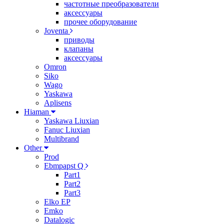
частотные преобразователи
аксессуары
прочее оборудование
Joventa
приводы
клапаны
аксессуары
Omron
Siko
Wago
Yaskawa
Aplisens
Hiaman
Yaskawa Liuxian
Fanuc Liuxian
Multibrand
Other
Prod
Ebmpapst Q
Part1
Part2
Part3
Elko EP
Emko
Datalogic