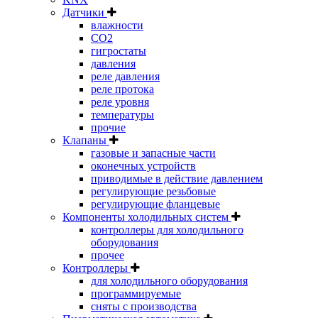
Датчики
влажности
CO2
гигростаты
давления
реле давления
реле протока
реле уровня
температуры
прочие
Клапаны
газовые и запасные части
оконечных устройств
приводимые в действие давлением
регулирующие резьбовые
регулирующие фланцевые
Компоненты холодильных систем
контроллеры для холодильного
оборудования
прочее
Контроллеры
для холодильного оборудования
программируемые
сняты с производства