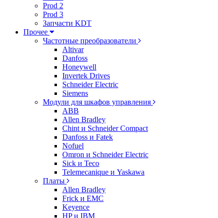
Prod 2
Prod 3
Запчасти KDT
Прочее
Частотные преобразователи
Altivar
Danfoss
Honeywell
Invertek Drives
Schneider Electric
Siemens
Модули для шкафов управления
ABB
Allen Bradley
Chint и Schneider Compact
Danfoss и Fatek
Nofuel
Omron и Schneider Electric
Sick и Teco
Telemecanique и Yaskawa
Платы
Allen Bradley
Frick и EMC
Keyence
HP и IBM