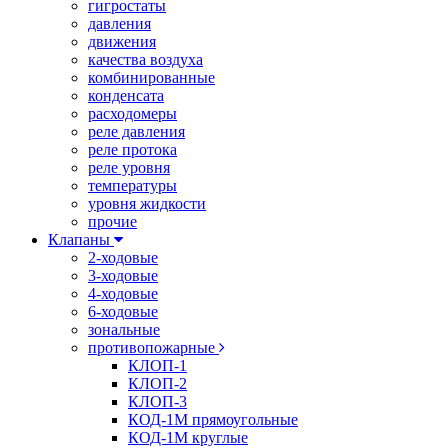
гигростаты
давления
движения
качества воздуха
комбинированные
конденсата
расходомеры
реле давления
реле протока
реле уровня
температуры
уровня жидкости
прочие
Клапаны
2-ходовые
3-ходовые
4-ходовые
6-ходовые
зональные
противопожарные
КЛОП-1
КЛОП-2
КЛОП-3
КОД-1М прямоугольные
КОД-1М круглые