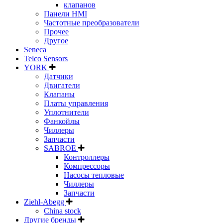
клапанов
Панели HMI
Частотные преобразователи
Прочее
Другое
Seneca
Telco Sensors
YORK
Датчики
Двигатели
Клапаны
Платы управления
Уплотнители
Фанкойлы
Чиллеры
Запчасти
SABROE
Контроллеры
Компрессоры
Насосы тепловые
Чиллеры
Запчасти
Ziehl-Abegg
China stock
Другие бренды