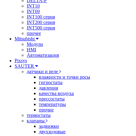
DELTA-P
INT10
INT69
INT100 серия
INT200 серия
INT500 серия
прочее
Mitsubishi
Модули
HMI
Автоматизация
Pixsys
SAUTER
датчики и реле
влажности и точки росы
гигростаты
давления
качества воздуха
прессостаты
температуры
прочие
термостаты
клапаны
задвижки
двухходовые