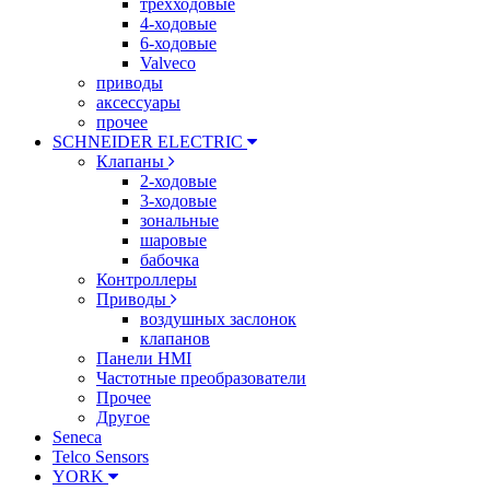
трехходовые
4-ходовые
6-ходовые
Valveco
приводы
аксессуары
прочее
SCHNEIDER ELECTRIC
Клапаны
2-ходовые
3-ходовые
зональные
шаровые
бабочка
Контроллеры
Приводы
воздушных заслонок
клапанов
Панели HMI
Частотные преобразователи
Прочее
Другое
Seneca
Telco Sensors
YORK