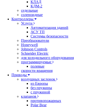
КЛАД
КДМ-2
седельные
соленоидные
Контроллеры
Услуги
Автоматизация зданий
АСУ ТП
Системы безопасности
Преобразователи
Honeywell
Johnson Controls
Schneider Electric
для холодильного оборудования
программируемые
полевые
скорости вращения
Приводы
воздушных заслонок
из Европы
без пружины
с пружиной
клапанов
противопожарных
Polar Bear