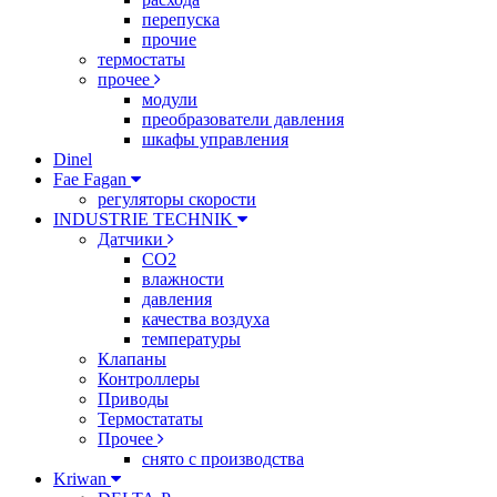
перепуска
прочие
термостаты
прочее
модули
преобразователи давления
шкафы управления
Dinel
Fae Fagan
регуляторы скорости
INDUSTRIE TECHNIK
Датчики
CO2
влажности
давления
качества воздуха
температуры
Клапаны
Контроллеры
Приводы
Термостататы
Прочее
снято с производства
Kriwan