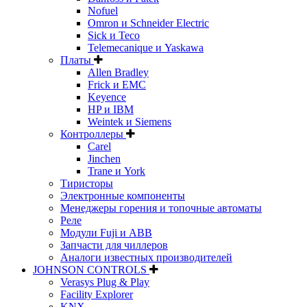
Nofuel
Omron и Schneider Electric
Sick и Teco
Telemecanique и Yaskawa
Платы
Allen Bradley
Frick и EMC
Keyence
HP и IBM
Weintek и Siemens
Контроллеры
Carel
Jinchen
Trane и York
Тиристоры
Электронные компоненты
Менеджеры горения и топочные автоматы
Реле
Модули Fuji и ABB
Запчасти для чиллеров
Аналоги известных производителей
JOHNSON CONTROLS
Verasys Plug & Play
Facility Explorer
KNX