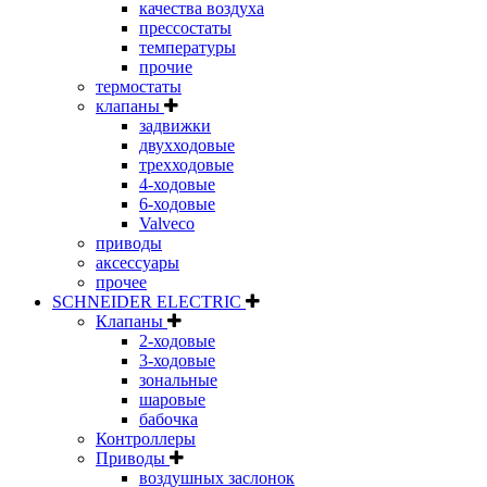
качества воздуха
прессостаты
температуры
прочие
термостаты
клапаны
задвижки
двухходовые
трехходовые
4-ходовые
6-ходовые
Valveco
приводы
аксессуары
прочее
SCHNEIDER ELECTRIC
Клапаны
2-ходовые
3-ходовые
зональные
шаровые
бабочка
Контроллеры
Приводы
воздушных заслонок