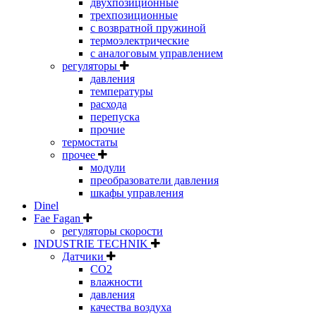
двухпозиционные
трехпозиционные
с возвратной пружиной
термоэлектрические
с аналоговым управлением
регуляторы
давления
температуры
расхода
перепуска
прочие
термостаты
прочее
модули
преобразователи давления
шкафы управления
Dinel
Fae Fagan
регуляторы скорости
INDUSTRIE TECHNIK
Датчики
CO2
влажности
давления
качества воздуха