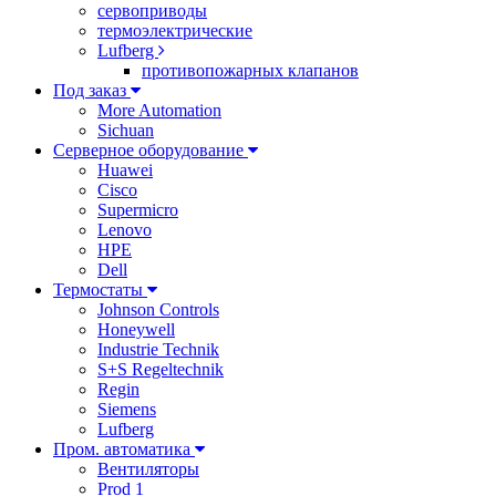
сервоприводы
термоэлектрические
Lufberg
противопожарных клапанов
Под заказ
More Automation
Sichuan
Серверное оборудование
Huawei
Cisco
Supermicro
Lenovo
HPE
Dell
Термостаты
Johnson Controls
Honeywell
Industrie Technik
S+S Regeltechnik
Regin
Siemens
Lufberg
Пром. автоматика
Вентиляторы
Prod 1