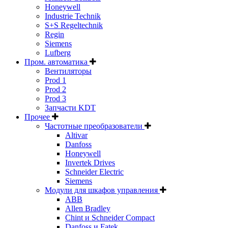
Honeywell
Industrie Technik
S+S Regeltechnik
Regin
Siemens
Lufberg
Пром. автоматика
Вентиляторы
Prod 1
Prod 2
Prod 3
Запчасти KDT
Прочее
Частотные преобразователи
Altivar
Danfoss
Honeywell
Invertek Drives
Schneider Electric
Siemens
Модули для шкафов управления
ABB
Allen Bradley
Chint и Schneider Compact
Danfoss и Fatek