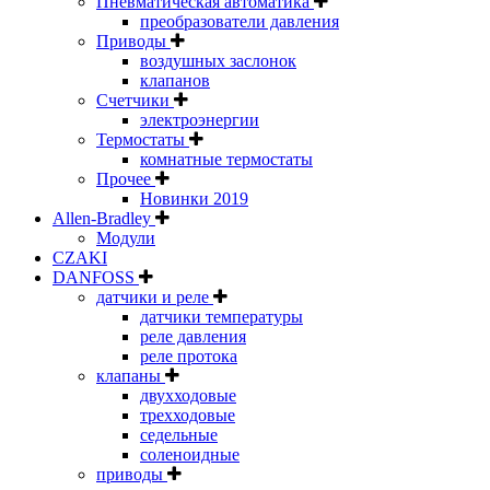
Пневматическая автоматика
преобразователи давления
Приводы
воздушных заслонок
клапанов
Счетчики
электроэнергии
Термостаты
комнатные термостаты
Прочее
Новинки 2019
Allen-Bradley
Модули
CZAKI
DANFOSS
датчики и реле
датчики температуры
реле давления
реле протока
клапаны
двухходовые
трехходовые
седельные
соленоидные
приводы