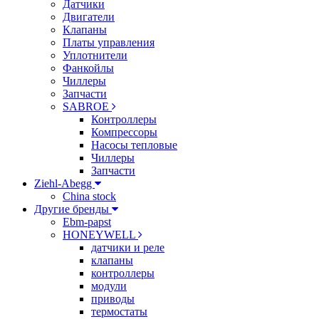
Датчики
Двигатели
Клапаны
Платы управления
Уплотнители
Фанкойлы
Чиллеры
Запчасти
SABROE
Контроллеры
Компрессоры
Насосы тепловые
Чиллеры
Запчасти
Ziehl-Abegg
China stock
Другие бренды
Ebm-papst
HONEYWELL
датчики и реле
клапаны
контроллеры
модули
приводы
термостаты