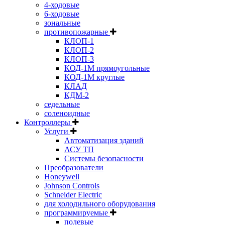
4-ходовые
6-ходовые
зональные
противопожарные
КЛОП-1
КЛОП-2
КЛОП-3
КОД-1М прямоугольные
КОД-1М круглые
КЛАД
КДМ-2
седельные
соленоидные
Контроллеры
Услуги
Автоматизация зданий
АСУ ТП
Системы безопасности
Преобразователи
Honeywell
Johnson Controls
Schneider Electric
для холодильного оборудования
программируемые
полевые