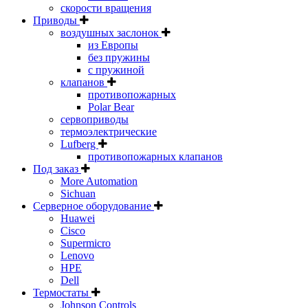
скорости вращения
Приводы
воздушных заслонок
из Европы
без пружины
с пружиной
клапанов
противопожарных
Polar Bear
сервоприводы
термоэлектрические
Lufberg
противопожарных клапанов
Под заказ
More Automation
Sichuan
Серверное оборудование
Huawei
Cisco
Supermicro
Lenovo
HPE
Dell
Термостаты
Johnson Controls