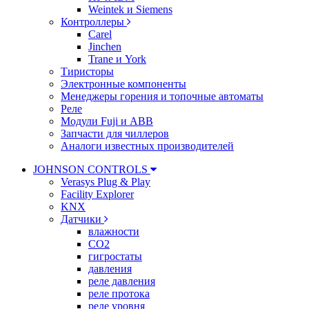
Weintek и Siemens
Контроллеры
Carel
Jinchen
Trane и York
Тиристоры
Электронные компоненты
Менеджеры горения и топочные автоматы
Реле
Модули Fuji и ABB
Запчасти для чиллеров
Аналоги известных производителей
JOHNSON CONTROLS
Verasys Plug & Play
Facility Explorer
KNX
Датчики
влажности
CO2
гигростаты
давления
реле давления
реле протока
реле уровня