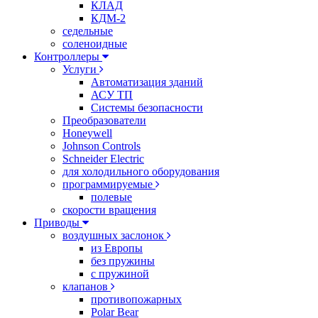
КЛАД
КДМ-2
седельные
соленоидные
Контроллеры
Услуги
Автоматизация зданий
АСУ ТП
Системы безопасности
Преобразователи
Honeywell
Johnson Controls
Schneider Electric
для холодильного оборудования
программируемые
полевые
скорости вращения
Приводы
воздушных заслонок
из Европы
без пружины
с пружиной
клапанов
противопожарных
Polar Bear