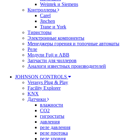
Weintek и Siemens
Контроллеры
Carel
Jinchen
Trane и York
Тиристоры
Электронные компоненты
Менеджеры горения и топочные автоматы
Реле
Модули Fuji и ABB
Запчасти для чиллеров
Аналоги известных производителей
JOHNSON CONTROLS
Verasys Plug & Play
Facility Explorer
KNX
Датчики
влажности
CO2
гигростаты
давления
реле давления
реле протока
реле уровня