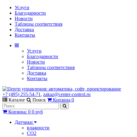
Услуги
Благодарности
Новости
Таблицы соответствия
Доставка
Контакты
Услуги
Благодарности
Новости
Таблицы соответствия
Доставка
Контакты
+7 (495) 255-54-71
,
zakaz@center-control.ru
Каталог
Поиск
Корзина
0
Корзина
:
0
0 руб
Датчики
влажности
CO2