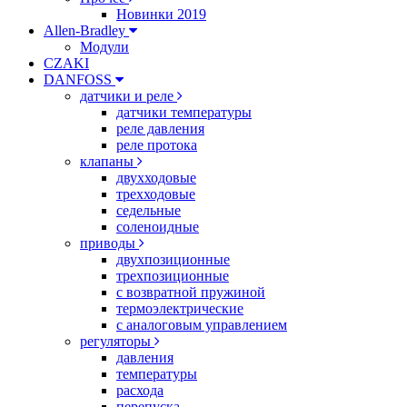
Новинки 2019
Allen-Bradley
Модули
CZAKI
DANFOSS
датчики и реле
датчики температуры
реле давления
реле протока
клапаны
двухходовые
трехходовые
седельные
соленоидные
приводы
двухпозиционные
трехпозиционные
с возвратной пружиной
термоэлектрические
с аналоговым управлением
регуляторы
давления
температуры
расхода
перепуска