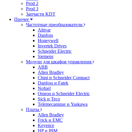
Prod 2
Prod 3
Запчасти KDT
Прочее
Частотные преобразователи
Altivar
Danfoss
Honeywell
Invertek Drives
Schneider Electric
Siemens
Модули для шкафов управления
ABB
Allen Bradley
Chint и Schneider Compact
Danfoss и Fatek
Nofuel
Omron и Schneider Electric
Sick и Teco
Telemecanique и Yaskawa
Платы
Allen Bradley
Frick и EMC
Keyence
HP и IBM