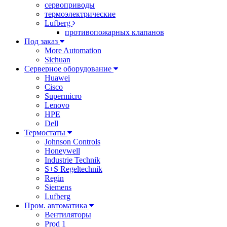
сервоприводы
термоэлектрические
Lufberg
противопожарных клапанов
Под заказ
More Automation
Sichuan
Серверное оборудование
Huawei
Cisco
Supermicro
Lenovo
HPE
Dell
Термостаты
Johnson Controls
Honeywell
Industrie Technik
S+S Regeltechnik
Regin
Siemens
Lufberg
Пром. автоматика
Вентиляторы
Prod 1