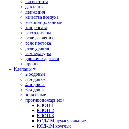
гигростаты
давления
движения
качества воздуха
комбинированные
конденсата
расходомеры
реле давления
реле протока
реле уровня
температуры
уровня жидкости
прочие
Клапаны
2-ходовые
3-ходовые
4-ходовые
6-ходовые
зональные
противопожарные
КЛОП-1
КЛОП-2
КЛОП-3
КОД-1М прямоугольные
КОД-1М круглые