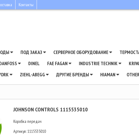
оставка
Контакты
ВОДЫ
ПОД ЗАКАЗ
СЕРВЕРНОЕ ОБОРУДОВАНИЕ
ТЕРМОСТ
DANFOSS
DINEL
FAE FAGAN
INDUSTRIE TECHNIK
KRI
YORK
ZIEHL-ABEGG
ДРУГИЕ БРЕНДЫ
HIAMAN
OTHE
JOHNSON CONTROLS 1115535010
Коробка передач
Артикул:
1115535010