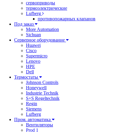
сервоприводы
термоэлектрические
Lufberg
противопожарных клапанов
Под заказ
More Automation
Sichuan
Серверное оборудование
Huawei
Cisco
Supermicro
Lenovo
HPE
Dell
Термостаты
Johnson Controls
Honeywell
Industrie Technik
S+S Regeltechnik
Regin
Siemens
Lufberg
Пром. автоматика
Вентиляторы
Prod 1