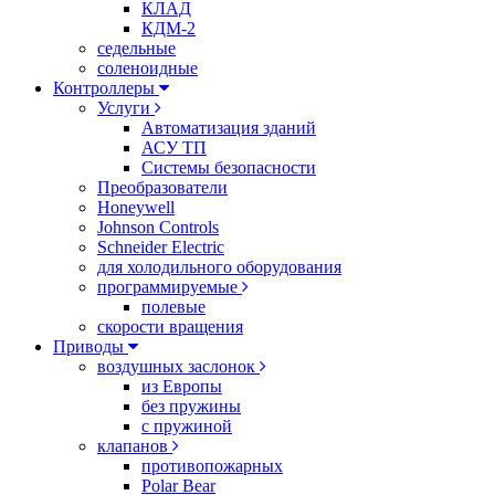
КЛАД
КДМ-2
седельные
соленоидные
Контроллеры
Услуги
Автоматизация зданий
АСУ ТП
Системы безопасности
Преобразователи
Honeywell
Johnson Controls
Schneider Electric
для холодильного оборудования
программируемые
полевые
скорости вращения
Приводы
воздушных заслонок
из Европы
без пружины
с пружиной
клапанов
противопожарных
Polar Bear