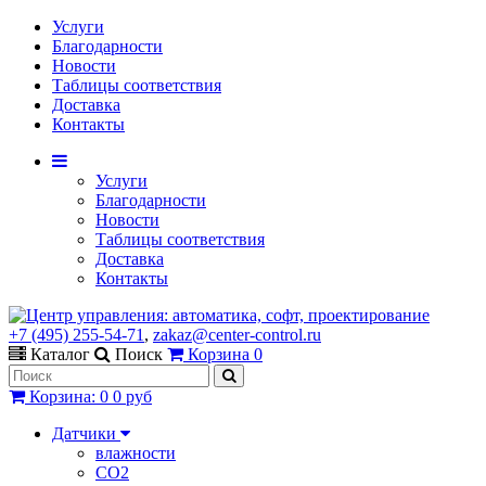
Услуги
Благодарности
Новости
Таблицы соответствия
Доставка
Контакты
Услуги
Благодарности
Новости
Таблицы соответствия
Доставка
Контакты
+7 (495) 255-54-71
,
zakaz@center-control.ru
Каталог
Поиск
Корзина
0
Корзина
:
0
0 руб
Датчики
влажности
CO2