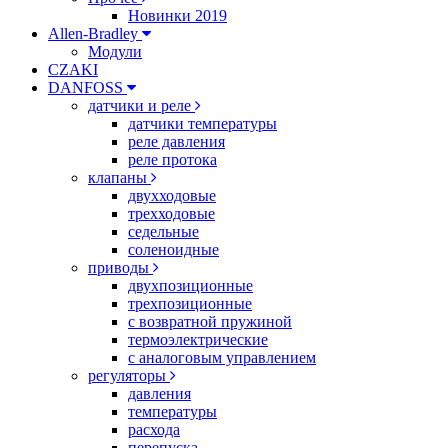
Новинки 2019
Allen-Bradley
Модули
CZAKI
DANFOSS
датчики и реле
датчики температуры
реле давления
реле протока
клапаны
двухходовые
трехходовые
седельные
соленоидные
приводы
двухпозиционные
трехпозиционные
с возвратной пружиной
термоэлектрические
с аналоговым управлением
регуляторы
давления
температуры
расхода
перепуска