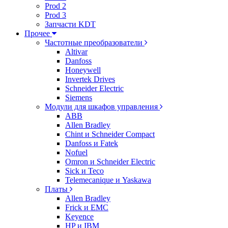
Prod 2
Prod 3
Запчасти KDT
Прочее
Частотные преобразователи
Altivar
Danfoss
Honeywell
Invertek Drives
Schneider Electric
Siemens
Модули для шкафов управления
ABB
Allen Bradley
Chint и Schneider Compact
Danfoss и Fatek
Nofuel
Omron и Schneider Electric
Sick и Teco
Telemecanique и Yaskawa
Платы
Allen Bradley
Frick и EMC
Keyence
HP и IBM