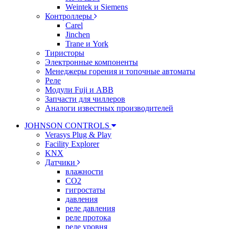
Weintek и Siemens
Контроллеры
Carel
Jinchen
Trane и York
Тиристоры
Электронные компоненты
Менеджеры горения и топочные автоматы
Реле
Модули Fuji и ABB
Запчасти для чиллеров
Аналоги известных производителей
JOHNSON CONTROLS
Verasys Plug & Play
Facility Explorer
KNX
Датчики
влажности
CO2
гигростаты
давления
реле давления
реле протока
реле уровня