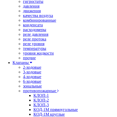
гигростаты
давления
движения
качества воздуха
комбинированные
конденсата
расходомеры
реле давления
реле протока
реле уровня
температуры
уровня жидкости
прочие
Клапаны
2-ходовые
3-ходовые
4-ходовые
6-ходовые
зональные
противопожарные
КЛОП-1
КЛОП-2
КЛОП-3
КОД-1М прямоугольные
КОД-1М круглые