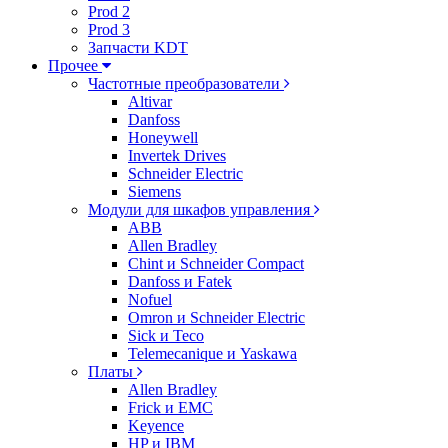
Prod 2
Prod 3
Запчасти KDT
Прочее
Частотные преобразователи
Altivar
Danfoss
Honeywell
Invertek Drives
Schneider Electric
Siemens
Модули для шкафов управления
ABB
Allen Bradley
Chint и Schneider Compact
Danfoss и Fatek
Nofuel
Omron и Schneider Electric
Sick и Teco
Telemecanique и Yaskawa
Платы
Allen Bradley
Frick и EMC
Keyence
HP и IBM