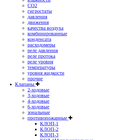
CO2
гигростаты
давления
движения
качества воздуха
комбинированные
конденсата
расходомеры
реле давления
реле протока
реле уровня
температуры
уровня жидкости
прочие
Клапаны
2-ходовые
3-ходовые
4-ходовые
6-ходовые
зональные
противопожарные
КЛОП-1
КЛОП-2
КЛОП-3