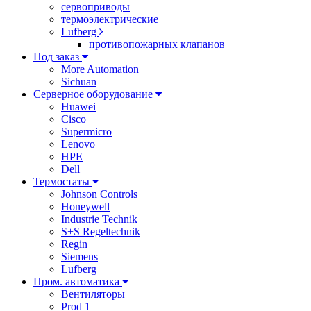
сервоприводы
термоэлектрические
Lufberg
противопожарных клапанов
Под заказ
More Automation
Sichuan
Серверное оборудование
Huawei
Cisco
Supermicro
Lenovo
HPE
Dell
Термостаты
Johnson Controls
Honeywell
Industrie Technik
S+S Regeltechnik
Regin
Siemens
Lufberg
Пром. автоматика
Вентиляторы
Prod 1