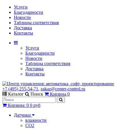
Услуги
Благодарности
Новости
Таблицы соответствия
Доставка
Контакты
Услуги
Благодарности
Новости
Таблицы соответствия
Доставка
Контакты
+7 (495) 255-54-71
,
zakaz@center-control.ru
Каталог
Поиск
Корзина
0
Корзина
:
0
0 руб
Датчики
влажности
CO2