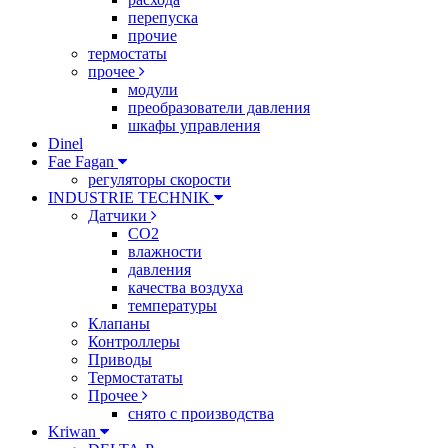
перепуска
прочие
термостаты
прочее
модули
преобразователи давления
шкафы управления
Dinel
Fae Fagan
регуляторы скорости
INDUSTRIE TECHNIK
Датчики
CO2
влажности
давления
качества воздуха
температуры
Клапаны
Контроллеры
Приводы
Термостататы
Прочее
снято с производства
Kriwan