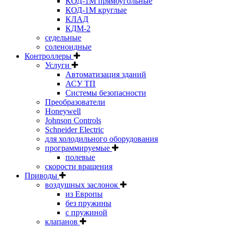
КОД-1М прямоугольные
КОД-1М круглые
КЛАД
КДМ-2
седельные
соленоидные
Контроллеры
Услуги
Автоматизация зданий
АСУ ТП
Системы безопасности
Преобразователи
Honeywell
Johnson Controls
Schneider Electric
для холодильного оборудования
программируемые
полевые
скорости вращения
Приводы
воздушных заслонок
из Европы
без пружины
с пружиной
клапанов