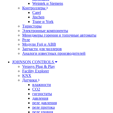
Weintek и Siemens
Контроллеры
Carel
Jinchen
Trane и York
Тиристоры
Электронные компоненты
Менеджеры горения и топочные автоматы
Реле
Модули Fuji и ABB
Запчасти для чиллеров
Аналоги известных производителей
JOHNSON CONTROLS
Verasys Plug & Play
Facility Explorer
KNX
Датчики
влажности
CO2
гигростаты
давления
реле давления
реле протока
реле уровня