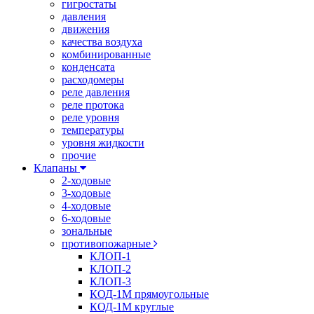
гигростаты
давления
движения
качества воздуха
комбинированные
конденсата
расходомеры
реле давления
реле протока
реле уровня
температуры
уровня жидкости
прочие
Клапаны
2-ходовые
3-ходовые
4-ходовые
6-ходовые
зональные
противопожарные
КЛОП-1
КЛОП-2
КЛОП-3
КОД-1М прямоугольные
КОД-1М круглые