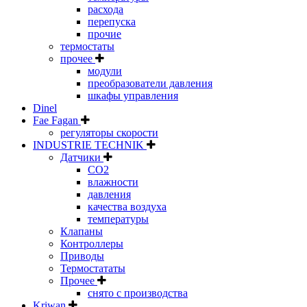
расхода
перепуска
прочие
термостаты
прочее
модули
преобразователи давления
шкафы управления
Dinel
Fae Fagan
регуляторы скорости
INDUSTRIE TECHNIK
Датчики
CO2
влажности
давления
качества воздуха
температуры
Клапаны
Контроллеры
Приводы
Термостататы
Прочее
снято с производства
Kriwan