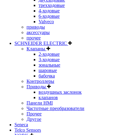
трехходовые
4-ходовые
6-ходовые
Valveco
приводы
аксессуары
прочее
SCHNEIDER ELECTRIC
Клапаны
2-ходовые
3-ходовые
зональные
шаровые
бабочка
Контроллеры
Приводы
воздушных заслонок
клапанов
Панели HMI
Частотные преобразователи
Прочее
Другое
Seneca
Telco Sensors