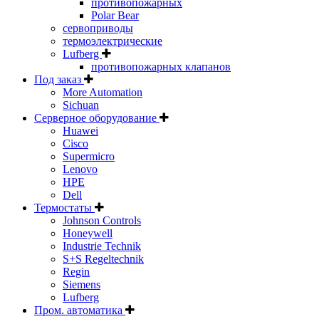
противопожарных
Polar Bear
сервоприводы
термоэлектрические
Lufberg
противопожарных клапанов
Под заказ
More Automation
Sichuan
Серверное оборудование
Huawei
Cisco
Supermicro
Lenovo
HPE
Dell
Термостаты
Johnson Controls
Honeywell
Industrie Technik
S+S Regeltechnik
Regin
Siemens
Lufberg
Пром. автоматика