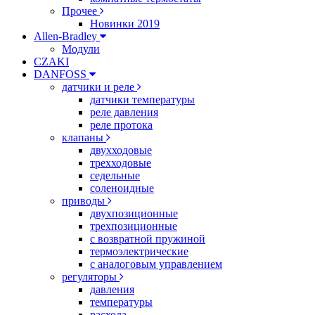
Прочее
Новинки 2019
Allen-Bradley
Модули
CZAKI
DANFOSS
датчики и реле
датчики температуры
реле давления
реле протока
клапаны
двухходовые
трехходовые
седельные
соленоидные
приводы
двухпозиционные
трехпозиционные
с возвратной пружиной
термоэлектрические
с аналоговым управлением
регуляторы
давления
температуры
расхода