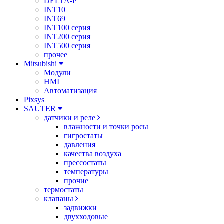
DELTA-P
INT10
INT69
INT100 серия
INT200 серия
INT500 серия
прочее
Mitsubishi
Модули
HMI
Автоматизация
Pixsys
SAUTER
датчики и реле
влажности и точки росы
гигростаты
давления
качества воздуха
прессостаты
температуры
прочие
термостаты
клапаны
задвижки
двухходовые