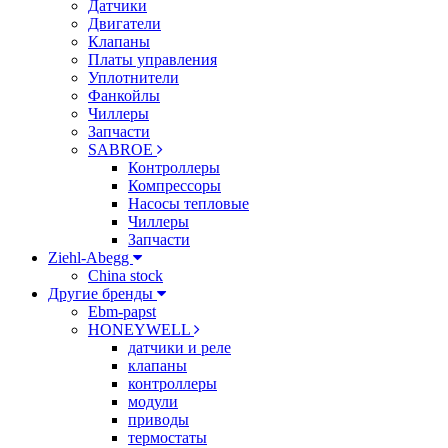
Датчики
Двигатели
Клапаны
Платы управления
Уплотнители
Фанкойлы
Чиллеры
Запчасти
SABROE
Контроллеры
Компрессоры
Насосы тепловые
Чиллеры
Запчасти
Ziehl-Abegg
China stock
Другие бренды
Ebm-papst
HONEYWELL
датчики и реле
клапаны
контроллеры
модули
приводы
термостаты