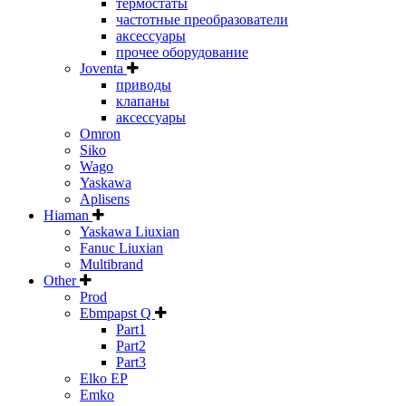
термостаты
частотные преобразователи
аксессуары
прочее оборудование
Joventa
приводы
клапаны
аксессуары
Omron
Siko
Wago
Yaskawa
Aplisens
Hiaman
Yaskawa Liuxian
Fanuc Liuxian
Multibrand
Other
Prod
Ebmpapst Q
Part1
Part2
Part3
Elko EP
Emko