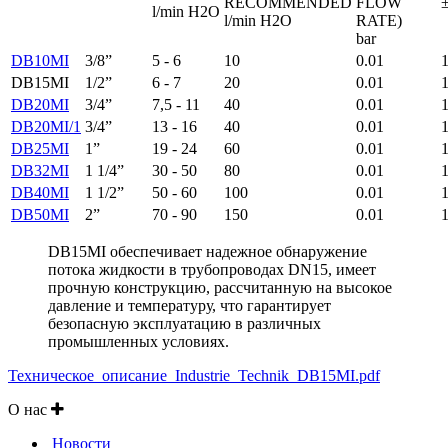
RECOMMENDED
FLOW
l/min H2O
l/min H2O
RATE)
bar
DB10MI
3/8”
5 - 6
10
0.01
DB15MI
1/2”
6 - 7
20
0.01
DB20MI
3/4”
7,5 - 11
40
0.01
DB20MI/1
3/4”
13 - 16
40
0.01
DB25MI
1”
19 - 24
60
0.01
DB32MI
1 1/4”
30 - 50
80
0.01
DB40MI
1 1/2”
50 - 60
100
0.01
DB50MI
2”
70 - 90
150
0.01
DB15MI обеспечивает надежное обнаружение
потока жидкости в трубопроводах DN15, имеет
прочную конструкцию, рассчитанную на высокое
давление и температуру, что гарантирует
безопасную эксплуатацию в различных
промышленных условиях.
Техническое_описание_Industrie_Technik_DB15MI.pdf
О нас
Новости