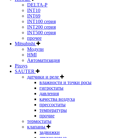
DELTA-P
INT10
INT69
INT100 серия
INT200 серия
INT500 серия
прочее
Mitsubishi
Модули
HMI
Автоматизация
Pixsys
SAUTER
датчики и реле
влажности и точки росы
гигростаты
давления
качества воздуха
прессостаты
температуры
прочие
термостаты
клапаны
задвижки
двухходовые