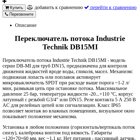
добавить к сравнению
перейти к сравнению
Купить
Перезвоните
Описание
Переключатель потока Industrie
Technik DB15MI
Переключатель потока Industrie Technik DB15MI - модель
серии DB-MI для труб DN15, предназначена для контроля
движения жидкостей вроде воды, гликоля, масел. Механизм:
подвижная лопасть или поплавок активирует
микровыключатель SPDT при расходе выше порога ~1-2 л/
мин, размыкая цепь при остановке потока. Максимальное
давление 25 бар, температура жидкости -20...+110 °C, корпус
латунный с резьбой G3/4" или DN15. Реле контакта 5 А 250 В
AC для релейных цепей или сигнализации. Класс IP65
позволяет монтаж во влажных помещениях, визуальное окно
показывает положение механизма.
Установка в любом положении (горизонталь/вертикаль поток
снизу), калибровка винтом под вязкость. Габариты
~120×70×60 мм, вес ~1,1 кг. Нет питания - пассивный датчик.