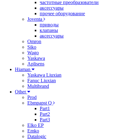
частотные преобразователи
аксессуары
прочее оборудование
Joventa
приводы
клапаны
аксессуары
Omron
Siko
Wago
Yaskawa
Aplisens
Hiaman
Yaskawa Liuxian
Fanuc Liuxian
Multibrand
Other
Prod
Ebmpapst Q
Part1
Part2
Part3
Elko EP
Emko
Datalogic