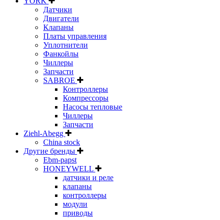
YORK
Датчики
Двигатели
Клапаны
Платы управления
Уплотнители
Фанкойлы
Чиллеры
Запчасти
SABROE
Контроллеры
Компрессоры
Насосы тепловые
Чиллеры
Запчасти
Ziehl-Abegg
China stock
Другие бренды
Ebm-papst
HONEYWELL
датчики и реле
клапаны
контроллеры
модули
приводы