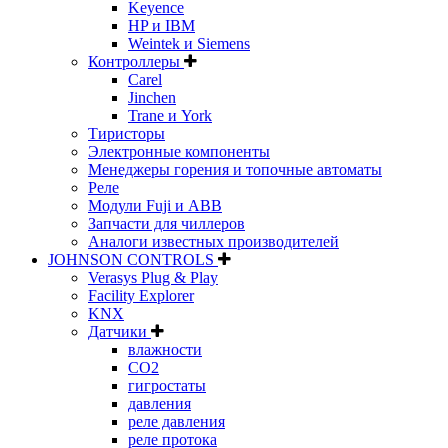
Keyence
HP и IBM
Weintek и Siemens
Контроллеры
Carel
Jinchen
Trane и York
Тиристоры
Электронные компоненты
Менеджеры горения и топочные автоматы
Реле
Модули Fuji и ABB
Запчасти для чиллеров
Аналоги известных производителей
JOHNSON CONTROLS
Verasys Plug & Play
Facility Explorer
KNX
Датчики
влажности
CO2
гигростаты
давления
реле давления
реле протока