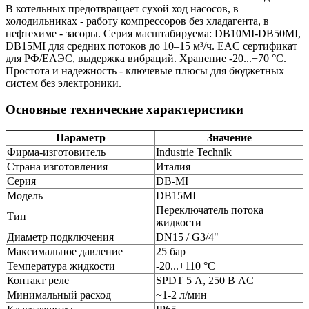
В котельных предотвращает сухой ход насосов, в
холодильниках - работу компрессоров без хладагента, в
нефтехиме - засоры. Серия масштабируема: DB10MI-DB50MI,
DB15MI для средних потоков до 10–15 м³/ч. EAC сертификат
для РФ/ЕАЭС, выдержка вибраций. Хранение -20...+70 °C.
Простота и надежность - ключевые плюсы для бюджетных
систем без электроники.
Основные технические характеристики
Параметр
Значение
Фирма-изготовитель
Industrie Technik
Страна изготовления
Италия
Серия
DB-MI
Модель
DB15MI
Переключатель потока
Тип
жидкости
Диаметр подключения
DN15 / G3/4"
Максимальное давление
25 бар
Температура жидкости
-20...+110 °C
Контакт реле
SPDT 5 А, 250 В AC
Минимальный расход
~1-2 л/мин