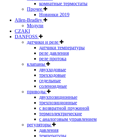
комнатные термостаты
Прочее
Новинки 2019
Allen-Bradley
Модули
CZAKI
DANFOSS
датчики и реле
датчики температуры
реле давления
реле протока
клапаны
двухходовые
трехходовые
седельные
соленоидные
приводы
двухпозиционные
трехпозиционные
с возвратной пружиной
термоэлектрические
с аналоговым управлением
регуляторы
давления
температуры