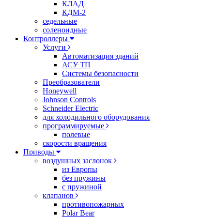
КЛАД
КДМ-2
седельные
соленоидные
Контроллеры
Услуги
Автоматизация зданий
АСУ ТП
Системы безопасности
Преобразователи
Honeywell
Johnson Controls
Schneider Electric
для холодильного оборудования
программируемые
полевые
скорости вращения
Приводы
воздушных заслонок
из Европы
без пружины
с пружиной
клапанов
противопожарных
Polar Bear