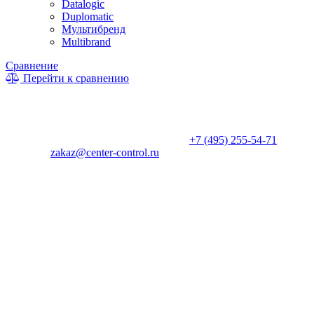
Datalogic
Duplomatic
Мультибренд
Multibrand
Сравнение
Перейти к сравнению
* Информация на сайте не является публичной офертой. Цены
и характеристики товаров могут быть изменены
производителем в одностороннем порядке. Актуальную цену
уточняйте у менеджеров по телефону
+7 (495) 255-54-71
, либо
по почте
zakaz@center-control.ru