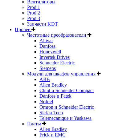
Вентиляторы
Prod 1
Prod 2
Prod 3
Запчасти KDT
Прочее
Частотные преобразователи
Altivar
Danfoss
Honeywell
Invertek Drives
Schneider Electric
Siemens
Модули для шкафов управления
ABB
Allen Bradley
Chint и Schneider Compact
Danfoss и Fatek
Nofuel
Omron и Schneider Electric
Sick и Teco
Telemecanique и Yaskawa
Платы
Allen Bradley
Frick и EMC