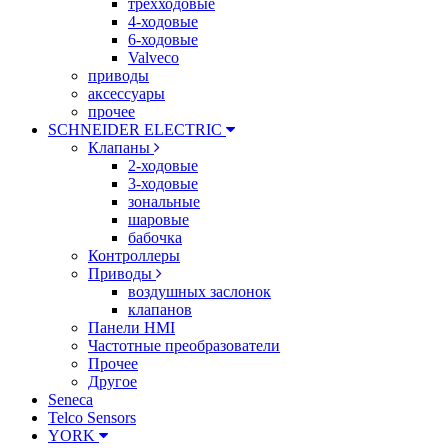
трехходовые
4-ходовые
6-ходовые
Valveco
приводы
аксессуары
прочее
SCHNEIDER ELECTRIC
Клапаны
2-ходовые
3-ходовые
зональные
шаровые
бабочка
Контроллеры
Приводы
воздушных заслонок
клапанов
Панели HMI
Частотные преобразователи
Прочее
Другое
Seneca
Telco Sensors
YORK