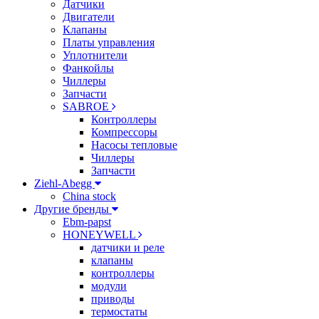
Датчики
Двигатели
Клапаны
Платы управления
Уплотнители
Фанкойлы
Чиллеры
Запчасти
SABROE
Контроллеры
Компрессоры
Насосы тепловые
Чиллеры
Запчасти
Ziehl-Abegg
China stock
Другие бренды
Ebm-papst
HONEYWELL
датчики и реле
клапаны
контроллеры
модули
приводы
термостаты