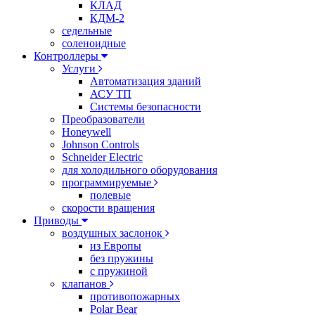
КЛАД
КДМ-2
седельные
соленоидные
Контроллеры
Услуги
Автоматизация зданий
АСУ ТП
Системы безопасности
Преобразователи
Honeywell
Johnson Controls
Schneider Electric
для холодильного оборудования
программируемые
полевые
скорости вращения
Приводы
воздушных заслонок
из Европы
без пружины
с пружиной
клапанов
противопожарных
Polar Bear