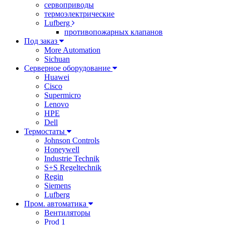
сервоприводы
термоэлектрические
Lufberg
противопожарных клапанов
Под заказ
More Automation
Sichuan
Серверное оборудование
Huawei
Cisco
Supermicro
Lenovo
HPE
Dell
Термостаты
Johnson Controls
Honeywell
Industrie Technik
S+S Regeltechnik
Regin
Siemens
Lufberg
Пром. автоматика
Вентиляторы
Prod 1