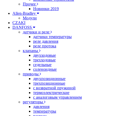
Прочее
Новинки 2019
Allen-Bradley
Модули
CZAKI
DANFOSS
датчики и реле
датчики температуры
реле давления
реле протока
клапаны
двухходовые
трехходовые
седельные
соленоидные
приводы
двухпозиционные
трехпозиционные
с возвратной пружиной
термоэлектрические
с аналоговым управлением
регуляторы
давления
температуры
расхода