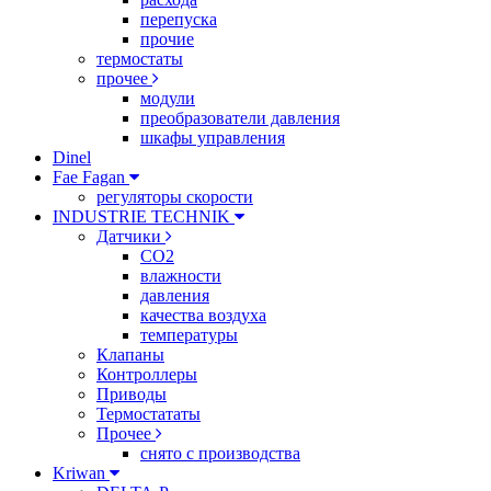
перепуска
прочие
термостаты
прочее
модули
преобразователи давления
шкафы управления
Dinel
Fae Fagan
регуляторы скорости
INDUSTRIE TECHNIK
Датчики
CO2
влажности
давления
качества воздуха
температуры
Клапаны
Контроллеры
Приводы
Термостататы
Прочее
снято с производства
Kriwan