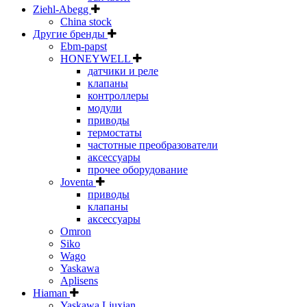
Ziehl-Abegg
China stock
Другие бренды
Ebm-papst
HONEYWELL
датчики и реле
клапаны
контроллеры
модули
приводы
термостаты
частотные преобразователи
аксессуары
прочее оборудование
Joventa
приводы
клапаны
аксессуары
Omron
Siko
Wago
Yaskawa
Aplisens
Hiaman
Yaskawa Liuxian