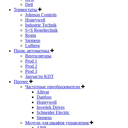
Dell
Термостаты
Johnson Controls
Honeywell
Industrie Technik
S+S Regeltechnik
Regin
Siemens
Lufberg
Пром. автоматика
Вентиляторы
Prod 1
Prod 2
Prod 3
Запчасти KDT
Прочее
Частотные преобразователи
Altivar
Danfoss
Honeywell
Invertek Drives
Schneider Electric
Siemens
Модули для шкафов управления
ABB