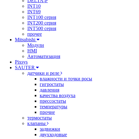
DELTA-P
INT10
INT69
INT100 серия
INT200 серия
INT500 серия
прочее
Mitsubishi
Модули
HMI
Автоматизация
Pixsys
SAUTER
датчики и реле
влажности и точки росы
гигростаты
давления
качества воздуха
прессостаты
температуры
прочие
термостаты
клапаны
задвижки
двухходовые