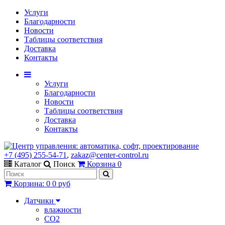
Услуги
Благодарности
Новости
Таблицы соответствия
Доставка
Контакты
Услуги
Благодарности
Новости
Таблицы соответствия
Доставка
Контакты
+7 (495) 255-54-71
,
zakaz@center-control.ru
Каталог
Поиск
Корзина
0
Корзина
:
0
0 руб
Датчики
влажности
CO2