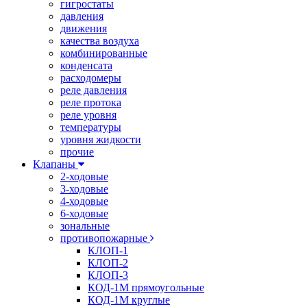
гигростаты
давления
движения
качества воздуха
комбинированные
конденсата
расходомеры
реле давления
реле протока
реле уровня
температуры
уровня жидкости
прочие
Клапаны
2-ходовые
3-ходовые
4-ходовые
6-ходовые
зональные
противопожарные
КЛОП-1
КЛОП-2
КЛОП-3
КОД-1М прямоугольные
КОД-1М круглые