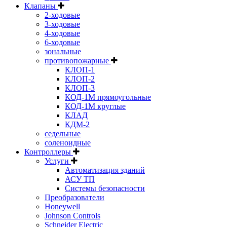
Клапаны
2-ходовые
3-ходовые
4-ходовые
6-ходовые
зональные
противопожарные
КЛОП-1
КЛОП-2
КЛОП-3
КОД-1М прямоугольные
КОД-1М круглые
КЛАД
КДМ-2
седельные
соленоидные
Контроллеры
Услуги
Автоматизация зданий
АСУ ТП
Системы безопасности
Преобразователи
Honeywell
Johnson Controls
Schneider Electric