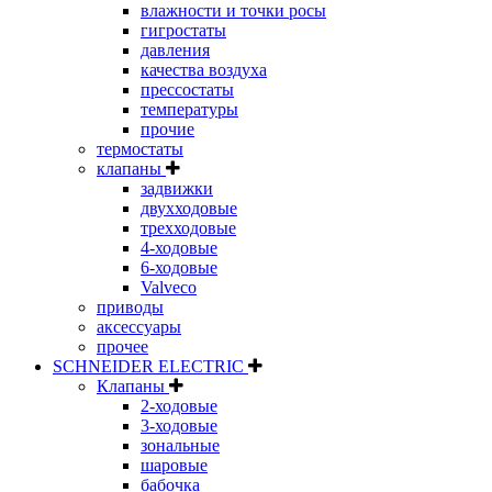
влажности и точки росы
гигростаты
давления
качества воздуха
прессостаты
температуры
прочие
термостаты
клапаны
задвижки
двухходовые
трехходовые
4-ходовые
6-ходовые
Valveco
приводы
аксессуары
прочее
SCHNEIDER ELECTRIC
Клапаны
2-ходовые
3-ходовые
зональные
шаровые
бабочка