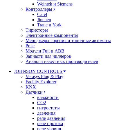
Weintek и Siemens
Контроллеры
Carel
Jinchen
Trane и York
Тиристоры
Электронные компоненты
Менеджеры горения и топочные автоматы
Реле
Модули Fuji и ABB
Запчасти для чиллеров
Аналоги известных производителей
JOHNSON CONTROLS
Verasys Plug & Play
Facility Explorer
KNX
Датчики
влажности
CO2
гигростаты
давления
реле давления
реле протока
реле уровня