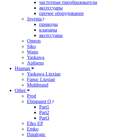
частотные преобразователи
аксессуары
прочее оборудование
Joventa
приводы
клапаны
аксессуары
Omron
Siko
Wago
Yaskawa
Aplisens
Hiaman
Yaskawa Liuxian
Fanuc Liuxian
Multibrand
Other
Prod
Ebmpapst Q
Part1
Part2
Part3
Elko EP
Emko
Datalogic