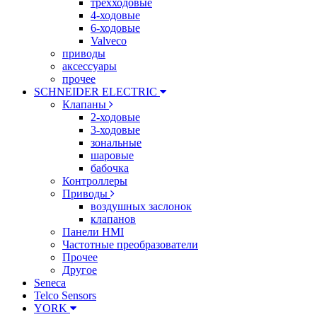
трехходовые
4-ходовые
6-ходовые
Valveco
приводы
аксессуары
прочее
SCHNEIDER ELECTRIC
Клапаны
2-ходовые
3-ходовые
зональные
шаровые
бабочка
Контроллеры
Приводы
воздушных заслонок
клапанов
Панели HMI
Частотные преобразователи
Прочее
Другое
Seneca
Telco Sensors
YORK