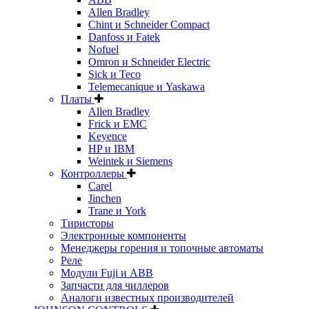
Allen Bradley
Chint и Schneider Compact
Danfoss и Fatek
Nofuel
Omron и Schneider Electric
Sick и Teco
Telemecanique и Yaskawa
Платы
Allen Bradley
Frick и EMC
Keyence
HP и IBM
Weintek и Siemens
Контроллеры
Carel
Jinchen
Trane и York
Тиристоры
Электронные компоненты
Менеджеры горения и топочные автоматы
Реле
Модули Fuji и ABB
Запчасти для чиллеров
Аналоги известных производителей