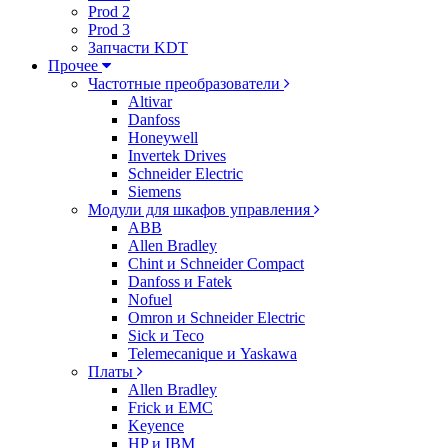
Prod 2
Prod 3
Запчасти KDT
Прочее
Частотные преобразователи
Altivar
Danfoss
Honeywell
Invertek Drives
Schneider Electric
Siemens
Модули для шкафов управления
ABB
Allen Bradley
Chint и Schneider Compact
Danfoss и Fatek
Nofuel
Omron и Schneider Electric
Sick и Teco
Telemecanique и Yaskawa
Платы
Allen Bradley
Frick и EMC
Keyence
HP и IBM