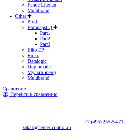
Fanuc Liuxian
Multibrand
Other
Prod
Ebmpapst Q
Part1
Part2
Part3
Elko EP
Emko
Datalogic
Duplomatic
Мультибренд
Multibrand
Сравнение
Перейти к сравнению
* Информация на сайте не является публичной офертой. Цены
и характеристики товаров могут быть изменены
производителем в одностороннем порядке. Актуальную цену
уточняйте у менеджеров по телефону
+7 (495) 255-54-71
, либо
по почте
zakaz@center-control.ru