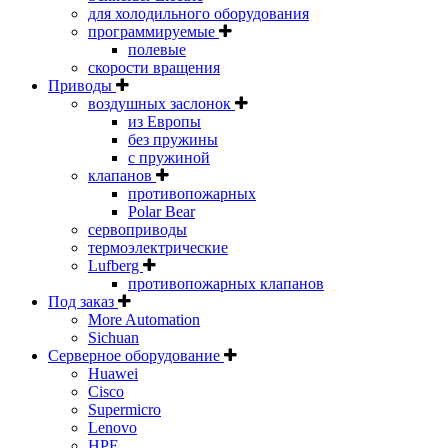
для холодильного оборудования
программируемые
полевые
скорости вращения
Приводы
воздушных заслонок
из Европы
без пружины
с пружиной
клапанов
противопожарных
Polar Bear
сервоприводы
термоэлектрические
Lufberg
противопожарных клапанов
Под заказ
More Automation
Sichuan
Серверное оборудование
Huawei
Cisco
Supermicro
Lenovo
HPE