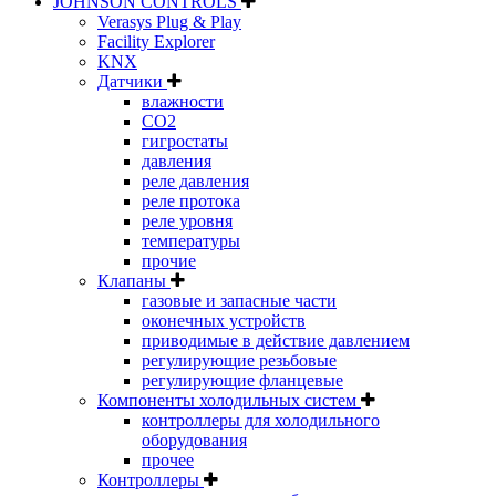
JOHNSON CONTROLS
Verasys Plug & Play
Facility Explorer
KNX
Датчики
влажности
CO2
гигростаты
давления
реле давления
реле протока
реле уровня
температуры
прочие
Клапаны
газовые и запасные части
оконечных устройств
приводимые в действие давлением
регулирующие резьбовые
регулирующие фланцевые
Компоненты холодильных систем
контроллеры для холодильного
оборудования
прочее
Контроллеры