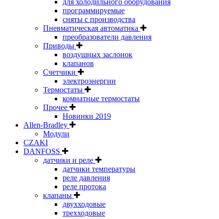
для холодильного оборудования
программируемые
сняты с производства
Пневматическая автоматика
преобразователи давления
Приводы
воздушных заслонок
клапанов
Счетчики
электроэнергии
Термостаты
комнатные термостаты
Прочее
Новинки 2019
Allen-Bradley
Модули
CZAKI
DANFOSS
датчики и реле
датчики температуры
реле давления
реле протока
клапаны
двухходовые
трехходовые