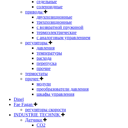
седельные
соленоидные
приводы
двухпозиционные
трехпозиционные
с возвратной пружиной
термоэлектрические
с аналоговым управлением
регуляторы
давления
температуры
расхода
перепуска
прочие
термостаты
прочее
модули
преобразователи давления
шкафы управления
Dinel
Fae Fagan
регуляторы скорости
INDUSTRIE TECHNIK
Датчики
CO2