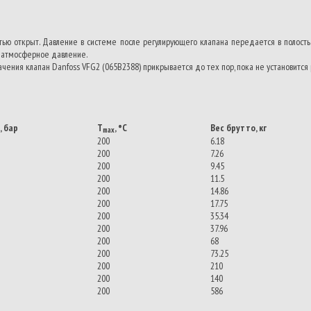
стью открыт. Давление в системе после регулирующего клапана передается в полос
т атмосферное давление.
ачения клапан Danfoss VFG2 (065B2388) прикрывается до тех пор, пока не установитс
, бар
T
, °C
Вес брутто, кг
max
200
6.18
200
7.26
200
9.45
200
11.5
200
14.86
200
17.75
200
35.34
200
37.96
200
68
200
73.25
200
210
200
140
200
586