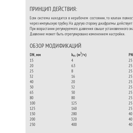
ПРИНЦИП ДЕЙСТВИЯ:
Если система находится в нерабочем состоянии, то клапан полно
через импульсную трубку. На другую сторону диафрагмы действуе
При возрастании регулируемого давления свыше установленного зн
Давление может быть отрегулировано изменением настройки.
ОБЗОР МОДИФИКАЦИЙ
3
DN, мм
k
(м
/ч)
PN
vs
15
4
25
20
6.3
25
25
8
25
32
16
25
40
20
25
50
32
25
65
50
25
80
80
25
100
125
25
125
160
25
150
280
40
200
320
40
250
400
40