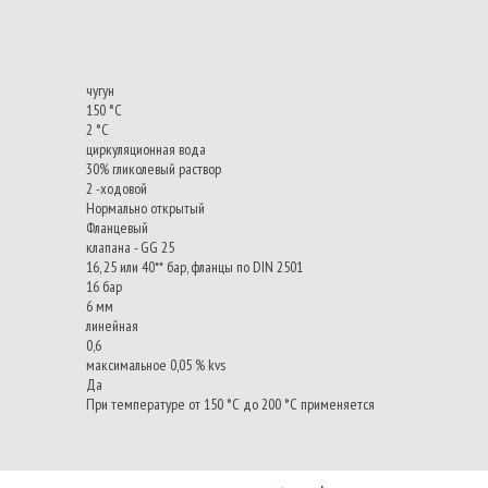
чугун
150 °C
2 °C
циркуляционная вода
30% гликолевый раствор
2 -ходовой
Нормально открытый
Фланцевый
клапана - GG 25
16, 25 или 40** бар, фланцы по DIN 2501
16 бар
6 мм
линейная
0,6
максимальное 0,05 % kvs
Да
При температуре от 150 °C до 200 °C применяется