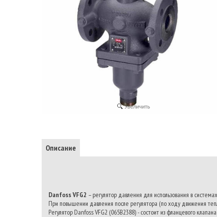
Увеличить
Описание
Danfoss VFG2
– регулятор давления для использования в система
При повышении давления после регулятора (по ходу движения тепл
Регулятор Danfoss VFG2 (065B2388) - состоит из фланцевого клапан