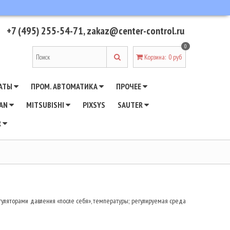
+7 (495) 255-54-71
,
zakaz@center-control.ru
0
Корзина
:
0 руб
АТЫ
ПРОМ. АВТОМАТИКА
ПРОЧЕЕ
WAN
MITSUBISHI
PIXSYS
SAUTER
R
гуляторами давления «после себя», температуры; регулируемая среда