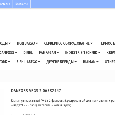
оставка
Контакты
ВОДЫ
ПОД ЗАКАЗ
СЕРВЕРНОЕ ОБОРУДОВАНИЕ
ТЕРМОСТ
DANFOSS
DINEL
FAE FAGAN
INDUSTRIE TECHNIK
KRI
YORK
ZIEHL-ABEGG
ДРУГИЕ БРЕНДЫ
HIAMAN
OTHE
DANFOSS VFGS 2 065B2447
Клапан универсальный VFGS 2 фланцевый, разгруженный для применения с ре
– пар; PN = 25 бар1); материал – ковкий чугун;