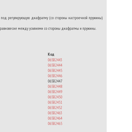
ть под регулирующую диафрагму (со стороны настроечной пружины)
я равновесие между усилиями со стороны диафрагмы и пружины.
Код
065B2443
065B2444
065B2445
065B2446
065B2447
065B2448
065B2449
065B2450
065B2451
065B2452
065B2463
065B2464
065B2465