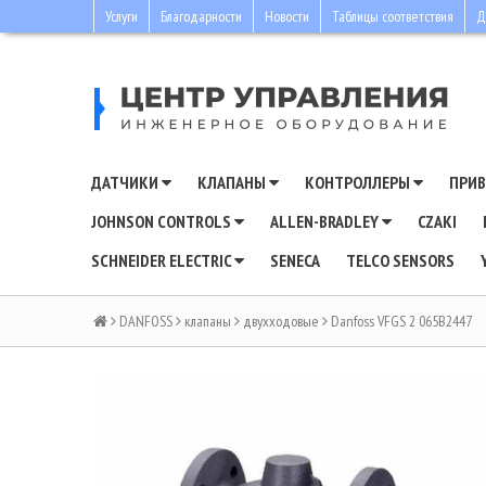
Услуги
Благодарности
Новости
Таблицы соответствия
Д
ДАТЧИКИ
КЛАПАНЫ
КОНТРОЛЛЕРЫ
ПРИ
JOHNSON CONTROLS
ALLEN-BRADLEY
CZAKI
SCHNEIDER ELECTRIC
SENECA
TELCO SENSORS
DANFOSS
клапаны
двухходовые
Danfoss VFGS 2 065B2447