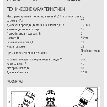
ТЕХНИЧЕСКИЕ ХАРАКТЕРИСТИКИ
Макс. регулируемый перепад давлений ∆Рr при отсутствии
22
расхода, кПа
Диапазон перепада давлений на клапане, кПа
16–400
Условное давление Pу, бар
16
Потребляемая мощность, Вт
2
Частота, Гц
50/60
Развиваемое усилие, Н
90
Ход штока, мм
2,8
Приблизительно
Время перемещения штока,мин
3
Рабочая температура окружающей среды, °C
2-60
Класс защиты IP
41
Материал привода
PBT
Длина кабеля, мм
1200
РАЗМЕРЫ