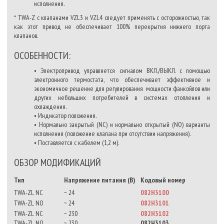
исполнения.
* TWA-Z с клапанами VZL3 и VZL4 следует применять с осторожностью, так
как этот привод не обеспечивает 100% перекрытия нижнего порта
клапанов.
ОСОБЕННОСТИ:
• Электропривод управляется сигналом ВКЛ./ВЫКЛ. с помощью
электронного термостата, что обеспечивает эффективное и
экономичное решение для регулирования мощности фанкойлов или
других небольших потребителей в системах отопления и
охлаждения.
• Индикатор положения.
• Нормально закрытый (NC) и нормально открытый (NO) варианты
исполнения (положение клапана при отсутствии напряжения).
• Поставляется с кабелем (1,2 м).
ОБЗОР МОДИФИКАЦИЙ
Тип
Напряжение питания (В)
Кодовый номер
TWA-ZL NC
~ 24
082H3100
TWA-ZL NO
~ 24
082H3101
TWA-ZL NC
~ 230
082H3102
TWA-ZL NO
~ 230
082H3103